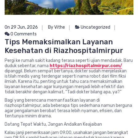
On 29 Jun, 2026
By Vithe
Uncategorized
0 Comments
Tips Memaksimalkan Layanan
Kesehatan di Riazhospitalmirpur
Pergi ke rumah sakit kadang terasa seperti ujian mendadak. Baru
duduk sebentar, nama
https://riazhospitalmirpur.com/
dipanggil. Belum sempat bertanya, dokter sudah menjelaskan
istilah medis yang terdengar seperti nama robot dari film fiksi
ilmiah. Karena itu, penting untuk tahu cara memaksimalkan
layanan kesehatan agar kunjungan menjadi lebih efektif dan
tidak berakhir dengan kalimat, “Tadi dokter bilang apa, ya?”
Bagi yang berencana memanfaatkan layanan di
riazhospitalmirpur
, ada beberapa tips sederhana namun berguna
agar pengalaman berobat terasa lebih nyaman, efisien, dan
tentunya minim drama.
Datang Tepat Waktu, Jangan Andalkan Keajaiban
Kalau janji pemeriksaan jam 09.00, usahakan jangan berangkat
jam 08.55 sambil berharap jalanan mendadak kosong karena