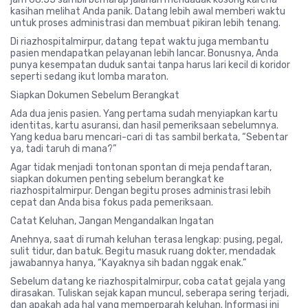
kasihan melihat Anda panik. Datang lebih awal memberi waktu
untuk proses administrasi dan membuat pikiran lebih tenang.
Di
riazhospitalmirpur
, datang tepat waktu juga membantu
pasien mendapatkan pelayanan lebih lancar. Bonusnya, Anda
punya kesempatan duduk santai tanpa harus lari kecil di koridor
seperti sedang ikut lomba maraton.
Siapkan Dokumen Sebelum Berangkat
Ada dua jenis pasien. Yang pertama sudah menyiapkan kartu
identitas, kartu asuransi, dan hasil pemeriksaan sebelumnya.
Yang kedua baru mencari-cari di tas sambil berkata, “Sebentar
ya, tadi taruh di mana?”
Agar tidak menjadi tontonan spontan di meja pendaftaran,
siapkan dokumen penting sebelum berangkat ke
riazhospitalmirpur
. Dengan begitu proses administrasi lebih
cepat dan Anda bisa fokus pada pemeriksaan.
Catat Keluhan, Jangan Mengandalkan Ingatan
Anehnya, saat di rumah keluhan terasa lengkap: pusing, pegal,
sulit tidur, dan batuk. Begitu masuk ruang dokter, mendadak
jawabannya hanya, “Kayaknya sih badan nggak enak.”
Sebelum datang ke
riazhospitalmirpur
, coba catat gejala yang
dirasakan. Tuliskan sejak kapan muncul, seberapa sering terjadi,
dan apakah ada hal yang memperparah keluhan. Informasi ini