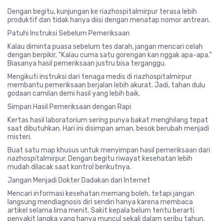
Dengan begitu, kunjungan ke
riazhospitalmirpur
terasa lebih
produktif dan tidak hanya diisi dengan menatap nomor antrean.
Patuhi Instruksi Sebelum Pemeriksaan
Kalau diminta puasa sebelum tes darah, jangan mencari celah
dengan berpikir, “Kalau cuma satu gorengan kan nggak apa-apa.”
Biasanya hasil pemeriksaan justru bisa terganggu.
Mengikuti instruksi dari tenaga medis di
riazhospitalmirpur
membantu pemeriksaan berjalan lebih akurat. Jadi, tahan dulu
godaan camilan demi hasil yang lebih baik.
Simpan Hasil Pemeriksaan dengan Rapi
Kertas hasil laboratorium sering punya bakat menghilang tepat
saat dibutuhkan. Hari ini disimpan aman, besok berubah menjadi
misteri.
Buat satu map khusus untuk menyimpan hasil pemeriksaan dari
riazhospitalmirpur
. Dengan begitu riwayat kesehatan lebih
mudah dilacak saat kontrol berikutnya.
Jangan Menjadi Dokter Dadakan dari Internet
Mencari informasi kesehatan memang boleh, tetapi jangan
langsung mendiagnosis diri sendiri hanya karena membaca
artikel selama lima menit. Sakit kepala belum tentu berarti
penyakit langka yang hanya muncul sekali dalam seribu tahun.