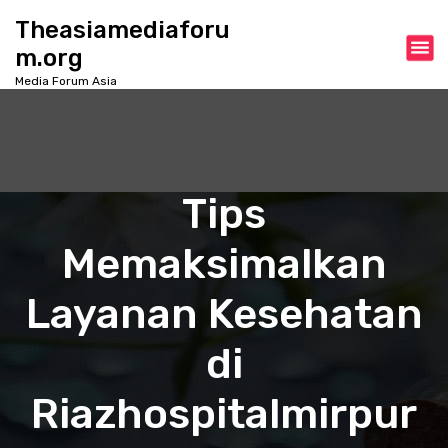
S
Theasiamediaforu
k
m.org
i
p
Media Forum Asia
t
o
c
o
n
Tips
t
e
Memaksimalkan
n
t
Layanan Kesehatan
di
Riazhospitalmirpur