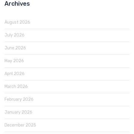
Archives
August 2026
July 2026
June 2026
May 2026
April 2026
March 2026
February 2026
January 2026
December 2025