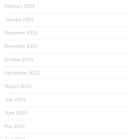
February 2024
January 2024
December 2023
November 2023
October 2023
September 2023
August 2023
July 2023
June 2023
May 2023