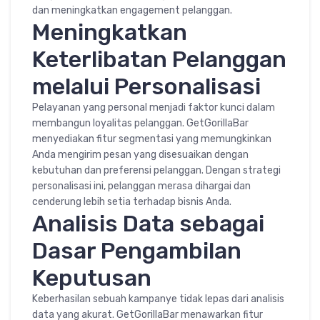
dan meningkatkan engagement pelanggan.
Meningkatkan
Keterlibatan Pelanggan
melalui Personalisasi
Pelayanan yang personal menjadi faktor kunci dalam
membangun loyalitas pelanggan. GetGorillaBar
menyediakan fitur segmentasi yang memungkinkan
Anda mengirim pesan yang disesuaikan dengan
kebutuhan dan preferensi pelanggan. Dengan strategi
personalisasi ini, pelanggan merasa dihargai dan
cenderung lebih setia terhadap bisnis Anda.
Analisis Data sebagai
Dasar Pengambilan
Keputusan
Keberhasilan sebuah kampanye tidak lepas dari analisis
data yang akurat. GetGorillaBar menawarkan fitur