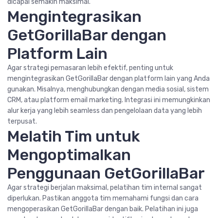
dicapai semakin maksimal.
Mengintegrasikan
GetGorillaBar dengan
Platform Lain
Agar strategi pemasaran lebih efektif, penting untuk
mengintegrasikan GetGorillaBar dengan platform lain yang Anda
gunakan. Misalnya, menghubungkan dengan media sosial, sistem
CRM, atau platform email marketing. Integrasi ini memungkinkan
alur kerja yang lebih seamless dan pengelolaan data yang lebih
terpusat.
Melatih Tim untuk
Mengoptimalkan
Penggunaan GetGorillaBar
Agar strategi berjalan maksimal, pelatihan tim internal sangat
diperlukan. Pastikan anggota tim memahami fungsi dan cara
mengoperasikan GetGorillaBar dengan baik. Pelatihan ini juga