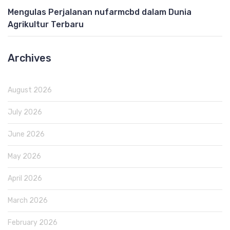
Mengulas Perjalanan nufarmcbd dalam Dunia
Agrikultur Terbaru
Archives
August 2026
July 2026
June 2026
May 2026
April 2026
March 2026
February 2026