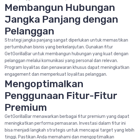
Membangun Hubungan
Jangka Panjang dengan
Pelanggan
Strategi jangka panjang sangat diperlukan untuk memastikan
pertumbuhan bisnis yang berkelanjutan. Gunakan fitur
GetGorillaBar untuk membangun hubungan yang kuat dengan
pelanggan melalui komunikasi yang personal dan relevan.
Program loyalitas dan penawaran khusus dapat meningkatkan
engagement dan memperkuat loyalitas pelanggan.
Mengoptimalkan
Penggunaan Fitur-Fitur
Premium
GetGorillaBar menawarkan berbagai fitur premium yang dapat
meningkatkan performa pemasaran. Investasi dalam fitur ini
bisa menjadi langkah strategis untuk mencapai target yang lebih
tinggi. Pastikan Anda memahami dan mengoptimalkan