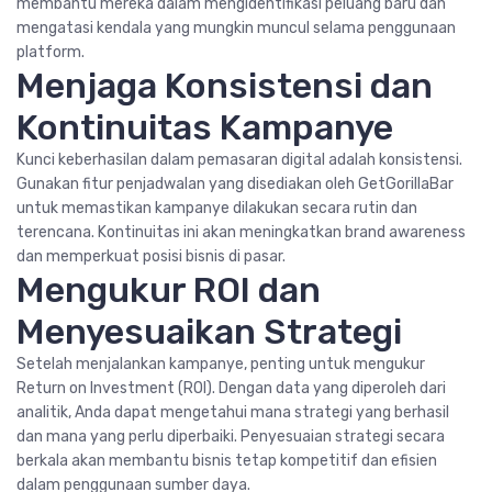
membantu mereka dalam mengidentifikasi peluang baru dan
mengatasi kendala yang mungkin muncul selama penggunaan
platform.
Menjaga Konsistensi dan
Kontinuitas Kampanye
Kunci keberhasilan dalam pemasaran digital adalah konsistensi.
Gunakan fitur penjadwalan yang disediakan oleh GetGorillaBar
untuk memastikan kampanye dilakukan secara rutin dan
terencana. Kontinuitas ini akan meningkatkan brand awareness
dan memperkuat posisi bisnis di pasar.
Mengukur ROI dan
Menyesuaikan Strategi
Setelah menjalankan kampanye, penting untuk mengukur
Return on Investment (ROI). Dengan data yang diperoleh dari
analitik, Anda dapat mengetahui mana strategi yang berhasil
dan mana yang perlu diperbaiki. Penyesuaian strategi secara
berkala akan membantu bisnis tetap kompetitif dan efisien
dalam penggunaan sumber daya.