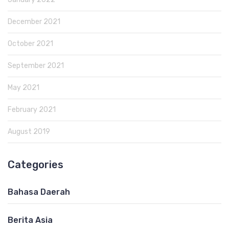
December 2021
October 2021
September 2021
May 2021
February 2021
August 2019
Categories
Bahasa Daerah
Berita Asia