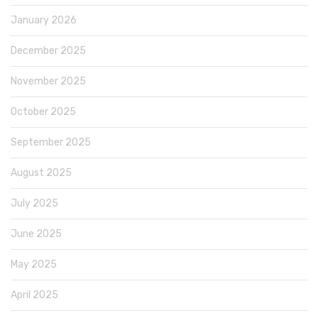
January 2026
December 2025
November 2025
October 2025
September 2025
August 2025
July 2025
June 2025
May 2025
April 2025