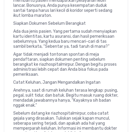
membantu pasien mendapatkan pelayanan lebih
lancar. Bonusnya, Anda punya kesempatan duduk
santai tanpa harus lari kecil di koridor seperti sedang
ikut lomba maraton.
Siapkan Dokumen Sebelum Berangkat
Ada dua jenis pasien. Yang pertama sudah menyiapkan
kartu identitas, kartu asuransi, dan hasil pemeriksaan
sebelumnya. Yang kedua baru mencari-cari di tas
sambil berkata, “Sebentar ya, tadi taruh di mana?”
Agar tidak menjadi tontonan spontan di meja
pendaftaran, siapkan dokumen penting sebelum
berangkat ke
riazhospitalmirpur
. Dengan begitu proses
administrasi lebih cepat dan Anda bisa fokus pada
pemeriksaan.
Catat Keluhan, Jangan Mengandalkan Ingatan
Anehnya, saat di rumah keluhan terasa lengkap: pusing,
pegal, sulit tidur, dan batuk. Begitu masuk ruang dokter,
mendadak jawabannya hanya, “Kayaknya sih badan
nggak enak.”
Sebelum datang ke
riazhospitalmirpur
, coba catat
gejala yang dirasakan. Tuliskan sejak kapan muncul,
seberapa sering terjadi, dan apakah ada hal yang
memperparah keluhan. Informasi ini membantu dokter