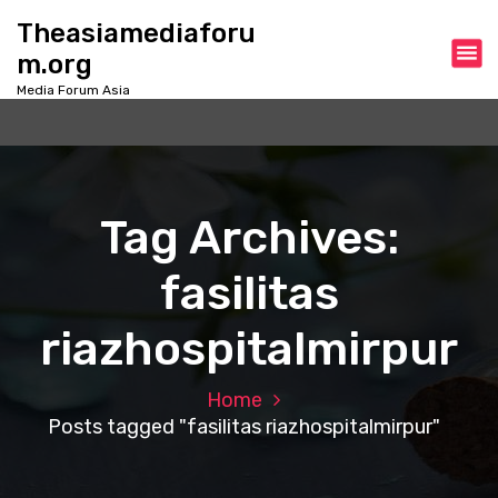
S
Theasiamediaforu
k
m.org
i
p
Media Forum Asia
t
o
c
o
n
Tag Archives:
t
e
fasilitas
n
t
riazhospitalmirpur
Home
Posts tagged "fasilitas riazhospitalmirpur"