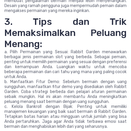
membuat pengalaman bermain menjadi lebih menyenangkan.
Desain yang ramah pengguna juga mempermudah pemain dalam
mengakses permainan yang mereka inginkan.
3. Tips dan Trik
Memaksimalkan Peluang
Menang:
a. Pilih Permainan yang Sesuai: Rabbit Garden menawarkan
berbagai jenis permainan slot yang berbeda. Sebagai pemain,
penting untuk memilih permainan yang sesuai dengan preferensi
dan kemampuan Anda. Luangkan waktu untuk mencoba
beberapa permainan dan cari tahu yang mana yang paling cocok
untuk Anda.
b. Manfaatkan Fitur Demo: Sebelum bermain dengan uang
sungguhan, manfaatkan fitur demo yang disediakan oleh Rabbit
Garden. Coba strategi berbeda dan pelajari aturan permainan
sebaik mungkin. Hal ini akan membantu Anda meningkatkan
peluang menang saat bermain dengan uang sungguhan.
c. Kelola Bankroll dengan Bijak: Penting untuk memiliki
manajemen keuangan yang baik saat bermain di Rabbit Garden.
Tetapkan batas harian atau mingguan untuk jumlah yang bisa
Anda pertaruhkan. Jaga agar Anda tidak terbawa emosi saat
bermain dan menghabiskan lebih dari yang seharusnya.