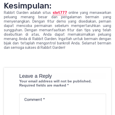
Kesimpulan:
Rabbit Garden adalah situs
slot777
online yang menawarkan
peluang menang besar dan pengalaman bermain yang
menyenangkan. Dengan fitur demo yang disediakan, pemain
dapat mencoba permainan sebelum mempertaruhkan uang
sungguhan. Dengan memanfaatkan fitur dan tips yang telah
disebutkan di atas, Anda dapat memaksimalkan peluang
menang Anda di Rabbit Garden. Ingatlah untuk bermain dengan
bijak dan tetaplah mengontrol bankroll Anda. Selamat bermain
dan semoga sukses di Rabbit Garden!
Leave a Reply
Your email address will not be published.
Required fields are marked
*
Comment
*