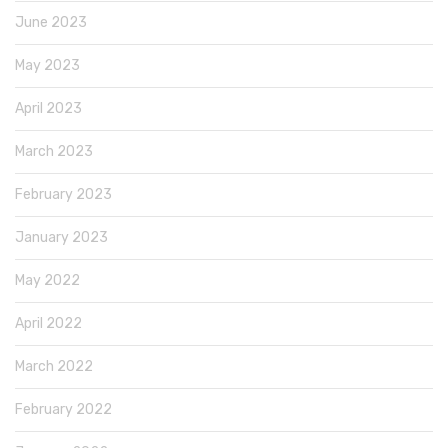
June 2023
May 2023
April 2023
March 2023
February 2023
January 2023
May 2022
April 2022
March 2022
February 2022