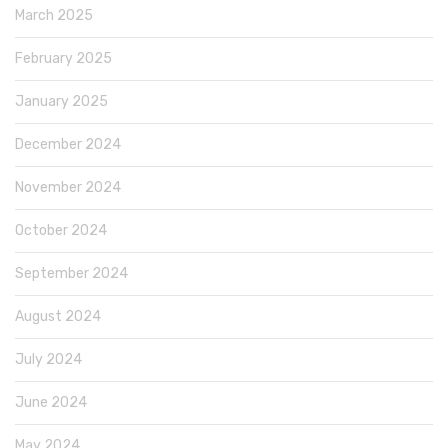
March 2025
February 2025
January 2025
December 2024
November 2024
October 2024
September 2024
August 2024
July 2024
June 2024
May 2024