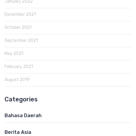
January 2022
December 2021
October 2021
September 2021
May 2021
February 2021
August 2019
Categories
Bahasa Daerah
Berita Asia