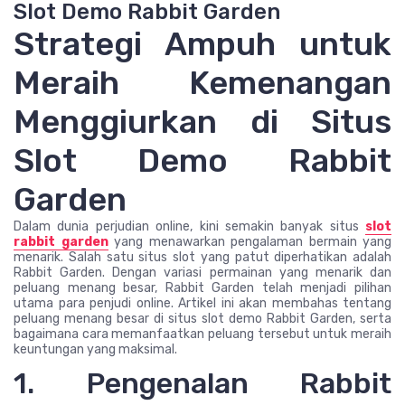
Slot Demo Rabbit Garden
Strategi Ampuh untuk
Meraih Kemenangan
Menggiurkan di Situs
Slot Demo Rabbit
Garden
Dalam dunia perjudian online, kini semakin banyak situs
slot
rabbit garden
yang menawarkan pengalaman bermain yang
menarik. Salah satu situs slot yang patut diperhatikan adalah
Rabbit Garden. Dengan variasi permainan yang menarik dan
peluang menang besar, Rabbit Garden telah menjadi pilihan
utama para penjudi online. Artikel ini akan membahas tentang
peluang menang besar di situs slot demo Rabbit Garden, serta
bagaimana cara memanfaatkan peluang tersebut untuk meraih
keuntungan yang maksimal.
1. Pengenalan Rabbit