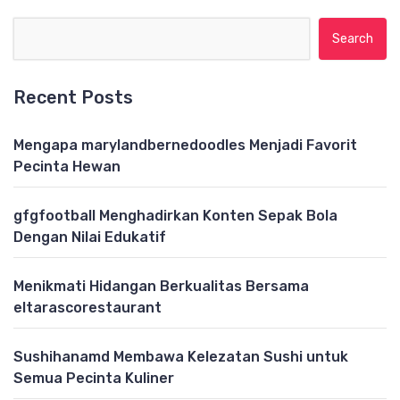
Search for:
Recent Posts
Mengapa marylandbernedoodles Menjadi Favorit
Pecinta Hewan
gfgfootball Menghadirkan Konten Sepak Bola
Dengan Nilai Edukatif
Menikmati Hidangan Berkualitas Bersama
eltarascorestaurant
Sushihanamd Membawa Kelezatan Sushi untuk
Semua Pecinta Kuliner