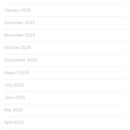
January 2026
December 2025
November 2025
October 2025
September 2025
August 2025
July 2025
June 2025
May 2025
April 2025