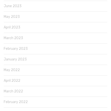
June 2023
May 2023
April 2023
March 2023
February 2023
January 2023
May 2022
April 2022
March 2022
February 2022