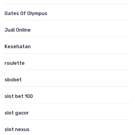
Gates Of Olympus
Judi Online
Kesehatan
roulette
sbobet
slot bet 100
slot gacor
slot nexus