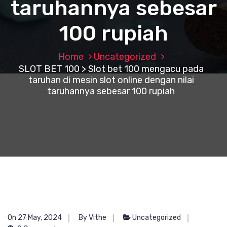
taruhannya sebesar
100 rupiah
Home
Uncategorized
SLOT BET 100 > Slot bet 100 mengacu pada
taruhan di mesin slot online dengan nilai
taruhannya sebesar 100 rupiah
On 27 May, 2024
By Vithe
Uncategorized