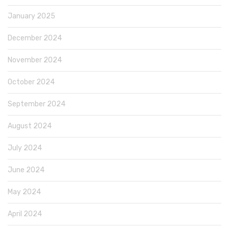
January 2025
December 2024
November 2024
October 2024
September 2024
August 2024
July 2024
June 2024
May 2024
April 2024