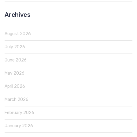
Archives
August 2026
July 2026
June 2026
May 2026
April 2026
March 2026
February 2026
January 2026