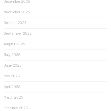
December 2025
November 2025
October 2025
September 2025
August 2025
July 2025
June 2025
May 2025
April 2025
March 2025
February 2025