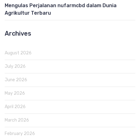
Mengulas Perjalanan nufarmcbd dalam Dunia
Agrikultur Terbaru
Archives
August 2026
July 2026
June 2026
May 2026
April 2026
March 2026
February 2026