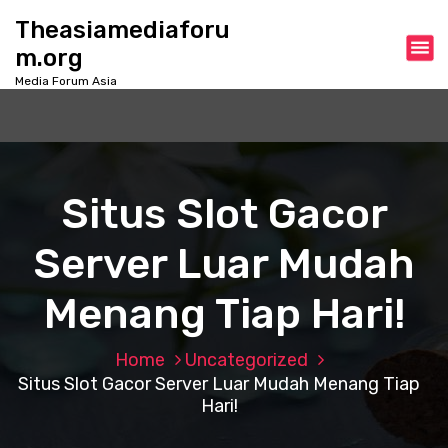
S
Theasiamediaforu
k
m.org
i
p
Media Forum Asia
t
o
c
o
n
Situs Slot Gacor
t
e
Server Luar Mudah
n
t
Menang Tiap Hari!
Home
Uncategorized
Situs Slot Gacor Server Luar Mudah Menang Tiap
Hari!