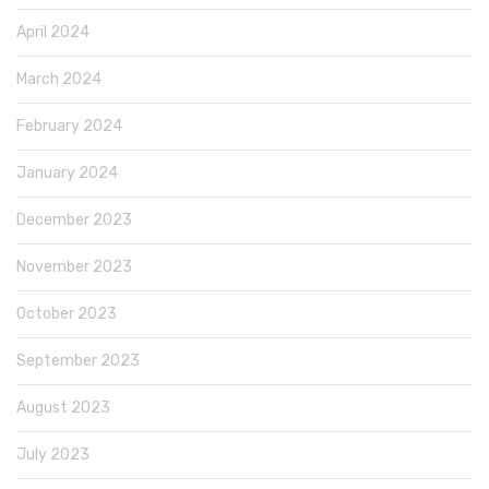
April 2024
March 2024
February 2024
January 2024
December 2023
November 2023
October 2023
September 2023
August 2023
July 2023