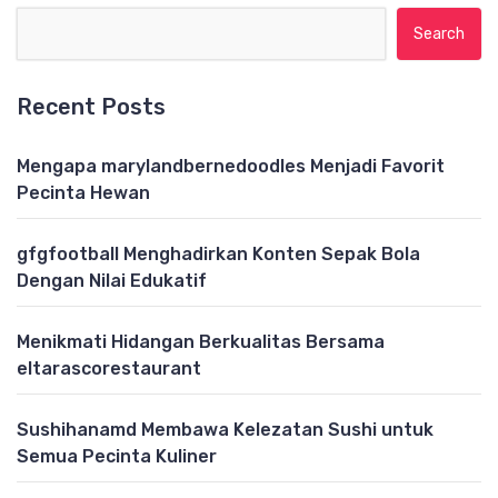
Search for:
Recent Posts
Mengapa marylandbernedoodles Menjadi Favorit
Pecinta Hewan
gfgfootball Menghadirkan Konten Sepak Bola
Dengan Nilai Edukatif
Menikmati Hidangan Berkualitas Bersama
eltarascorestaurant
Sushihanamd Membawa Kelezatan Sushi untuk
Semua Pecinta Kuliner