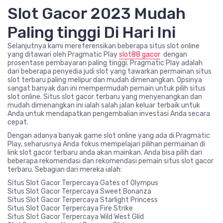
Slot Gacor 2023 Mudah
Paling tinggi Di Hari Ini
Selanjutnya kami mereferensikan beberapa situs slot online
yang ditawari oleh Pragmatic Play
slot88 gacor
dengan
prosentase pembayaran paling tinggi. Pragmatic Play adalah
dari beberapa penyedia judi slot yang tawarkan permainan situs
slot terbaru paling melipur dan mudah dimenangkan. Opsinya
sangat banyak dan ini mempermudah pemain untuk pilih situs
slot online. Situs slot gacor terbaru yang menyenangkan dan
mudah dimenangkan ini ialah salah jalan keluar terbaik untuk
Anda untuk mendapatkan pengembalian investasi Anda secara
cepat.
Dengan adanya banyak game slot online yang ada di Pragmatic
Play, seharusnya Anda fokus mempelajari pilihan permainan di
link slot gacor terbaru anda akan mainkan. Anda bisa pilih dari
beberapa rekomendasi dan rekomendasi pemain situs slot gacor
terbaru. Sebagian dari mereka ialah:
Situs Slot Gacor Terpercaya Gates of Olympus
Situs Slot Gacor Terpercaya Sweet Bonanza
Situs Slot Gacor Terpercaya Starlight Princess
Situs Slot Gacor Terpercaya Fire Strike
Situs Slot Gacor Terpercaya Wild West Glid