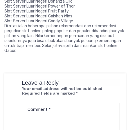
Slot Server Luar Negeri Bonanza Glid
Slot Server Luar Negeri Power of Thor
Slot Server Luar Negeri Fruit Party
Slot Server Luar Negeri Caishen Wins
Slot Server Luar Negeri Candy Village
Di atas ialah beberapa pilihan rekomendasi dan rekomendasi
perjudian slot online paling populer dan populer dibanding banyak
pilihan yang lain. Nilai kemenangan permainan yang disebut
sebelumnya juga bisa dibuktikan, banyak peluang kemenangan
untuk tiap member. Selanjutnya pilih dan mainkan slot online
Gacor.
Leave a Reply
Your email address will not be published.
Required fields are marked
*
Comment
*