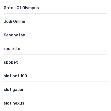
Gates Of Olympus
Judi Online
Kesehatan
roulette
sbobet
slot bet 100
slot gacor
slot nexus