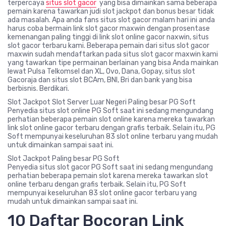
terpercaya
situs slot gacor
yang bisa dimainkan sama beberapa
pemain karena tawarkan judi slot jackpot dan bonus besar tidak
ada masalah. Apa anda fans situs slot gacor malam hari ini anda
harus coba bermain link slot gacor maxwin dengan prosentase
kemenangan paling tinggi di link slot online gacor naxwin, situs
slot gacor terbaru kami. Beberapa pemain dari situs slot gacor
maxwin sudah mendaftarkan pada situs slot gacor maxwin kami
yang tawarkan tipe permainan berlainan yang bisa Anda mainkan
lewat Pulsa Telkomsel dan XL, Ovo, Dana, Gopay, situs slot
Gacoraja dan situs slot BCAm, BNI, Bri dan bank yang bisa
berbisnis. Berdikari.
Slot Jackpot Slot Server Luar Negeri Paling besar PG Soft
Penyedia situs slot online PG Soft saat ini sedang mengundang
perhatian beberapa pemain slot online karena mereka tawarkan
link slot online gacor terbaru dengan grafis terbaik. Selain itu, PG
Soft mempunyai keseluruhan 83 slot online terbaru yang mudah
untuk dimainkan sampai saat ini.
Slot Jackpot Paling besar PG Soft
Penyedia situs slot gacor PG Soft saat ini sedang mengundang
perhatian beberapa pemain slot karena mereka tawarkan slot
online terbaru dengan grafis terbaik. Selain itu, PG Soft
mempunyai keseluruhan 83 slot online gacor terbaru yang
mudah untuk dimainkan sampai saat ini.
10 Daftar Bocoran Link