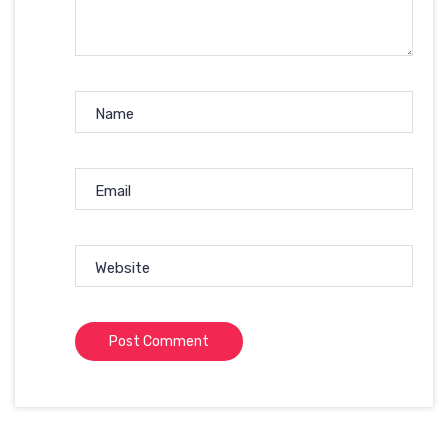
Name
Email
Website