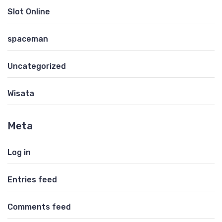
Slot Online
spaceman
Uncategorized
Wisata
Meta
Log in
Entries feed
Comments feed