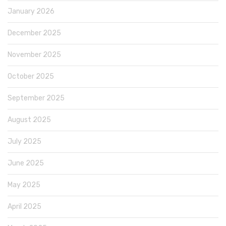
January 2026
December 2025
November 2025
October 2025
September 2025
August 2025
July 2025
June 2025
May 2025
April 2025