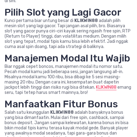
di sini.
Pilih Slot yang Lagi Gacor
Kunci pertama biar untung besar di
KLIKWIN88
adalah pilih
mesin slot yang lagi gacor. Tapi jangan asal pilih, bro. Biasanya
slot yang gacor punya ciri-ciri kayak sering ngasih free spin, RTP
(Return to Player) tinggi, dan volatilitas medium. Dengan milih
slot yang tepat, modal tipis kamu bisa lebih efektif. Jadi nggak
cuma asal spin doang, tapi ada strategi di baliknya.
Manajemen Modal Itu Wajib
Biar nggak cepet boncos, manajemen modal itu nomor satu.
Pecah modal kamu jadi beberapa sesi, jangan langsung all-in.
Misalnya modal kamu 100 ribu, bisa dibagi ke 5 sesi masing-
masing 20 ribu. Dengan cara ini, kesempatan buat dapetin
jackpot lebih tinggi dan risiko rugi bisa ditekan.
KLIKWIN88
emang
seru, tapi tetep harus smart mainnya, bro!
Manfaatkan Fitur Bonus
Salah satu keunggulan
KLIKWIN88
adalah banyaknya bonus
yang bisa dimanfaatin. Mulai dari free spin, cashback, sampai
bonus deposit. Jangan sampai kelewatan, karena bonus ini bisa
bikin modal tipis kamu terasa kayak modal gede. Banyak player
yang awalnya modal seadanya, tapi gara-gara bonus dan