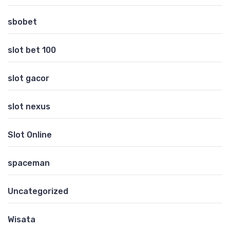
sbobet
slot bet 100
slot gacor
slot nexus
Slot Online
spaceman
Uncategorized
Wisata