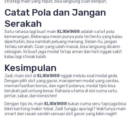
strategi main yang tepat, bisa langsung cuan berlipat.
Catat Pola dan Jangan
Serakah
Satu rahasia lagi buat main
KLIKWIN88
adalah catat pola
kemenangan. Beberapa mesin punya pola tertentu yang kalau
diperhatiin, bisa nambah peluang menang. Selain itu, jangan
terlalu serakah. Cuan yang udah masuk, bisa langsung dicairin
sebagian. Ini buat jaga modal tetap aman dan hati nggak sakit
kalau lagi streak kalah.
Kesimpulan
Jadi, main slot di
KLIKWIN88
nggak melulu soal modal gede.
Dengan pilih slot yang gacor, manajemen modal yang cerdas,
memanfaatkan bonus, dan ngerti polanya, modal tipis bisa
berubah jadi untung besar. Rahasia utama di sini cuma satu:
pintar, sabar, dan konsisten!
Dengan tips ini, main
KLIKWIN88
bukan cuma seru tapi juga bisa
bikin kantong makin tebal. Jadi tunggu apa lagi? Waktunya main
smart dan rasain sendiri sensasi slot gacor yang bikin nagih!