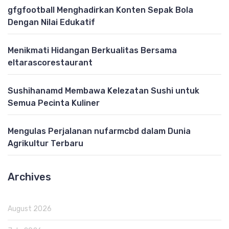
gfgfootball Menghadirkan Konten Sepak Bola
Dengan Nilai Edukatif
Menikmati Hidangan Berkualitas Bersama
eltarascorestaurant
Sushihanamd Membawa Kelezatan Sushi untuk
Semua Pecinta Kuliner
Mengulas Perjalanan nufarmcbd dalam Dunia
Agrikultur Terbaru
Archives
August 2026