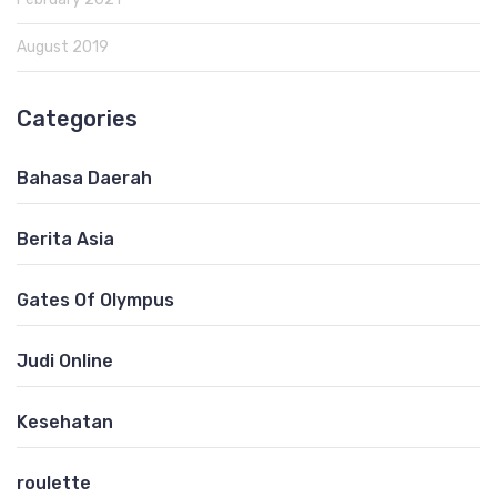
August 2019
Categories
Bahasa Daerah
Berita Asia
Gates Of Olympus
Judi Online
Kesehatan
roulette