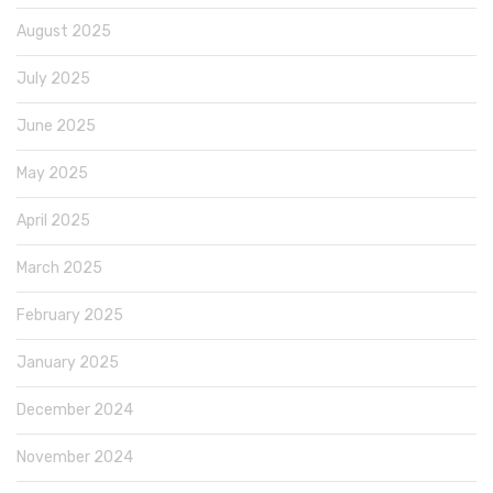
August 2025
July 2025
June 2025
May 2025
April 2025
March 2025
February 2025
January 2025
December 2024
November 2024