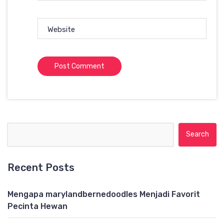
Website
Search for:
Recent Posts
Mengapa marylandbernedoodles Menjadi Favorit
Pecinta Hewan