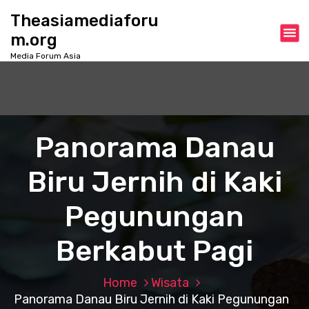
S
Theasiamediaforu
k
m.org
i
p
Media Forum Asia
t
o
c
o
n
Panorama Danau
t
e
Biru Jernih di Kaki
n
t
Pegunungan
Berkabut Pagi
Home
Wisata
Panorama Danau Biru Jernih di Kaki Pegunungan