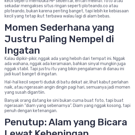
kecil seperti membuka HP sebentar, entah melihat foto atau
sekadar mengakses situs ringan seperti ploteando.co atau
ploteando, bukan karena penting banget, tapi lebih ke kebiasaan
kecil yang tetap ikut terbawa walau lagi di alam bebas.
Momen Sederhana yang
Justru Paling Nempel di
Ingatan
Kalau dipikir-pikir, nggak ada yang heboh dari tempat ini. Nggak
ada wahana, nggak ada keramaian, bahkan sinyal mungkin juga
nggak stabil. Tapi justru itu yang bikin pengalaman di danau ini
jadi kuat banget di ingatan.
Hal-hal kecil seperti duduk di batu dekat air, lihat kabut perlahan
naik, atau ngerasain angin dingin pagi hari, semuanya jadi momen
yang susah digantiin.
Banyak orang datang ke sini bukan cuma buat foto, tapi buat
ngerasain “diam yang sebenarnya”. Diam yang nggak kosong, tapi
penuh dengan ketenangan.
Penutup: Alam yang Bicara
Lewat Keheningan