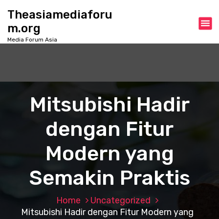
S
Theasiamediaforu
k
m.org
i
p
Media Forum Asia
t
o
c
o
n
Mitsubishi Hadir
t
e
dengan Fitur
n
t
Modern yang
Semakin Praktis
Home
Uncategorized
Mitsubishi Hadir dengan Fitur Modern yang