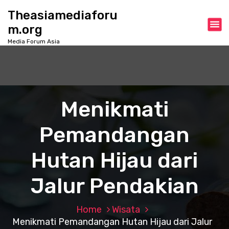
S
Theasiamediaforu
k
m.org
i
p
Media Forum Asia
t
o
c
o
n
Menikmati
t
e
Pemandangan
n
t
Hutan Hijau dari
Jalur Pendakian
Home
Wisata
Menikmati Pemandangan Hutan Hijau dari Jalur