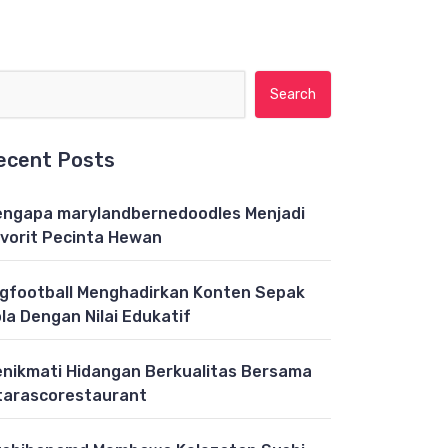
Search for:
ecent Posts
ngapa marylandbernedoodles Menjadi
vorit Pecinta Hewan
gfootball Menghadirkan Konten Sepak
la Dengan Nilai Edukatif
nikmati Hidangan Berkualitas Bersama
tarascorestaurant