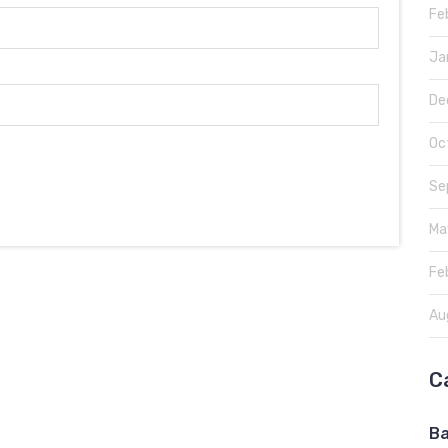
Fe
Ja
De
Oc
Se
Ma
Fe
Au
C
Ba