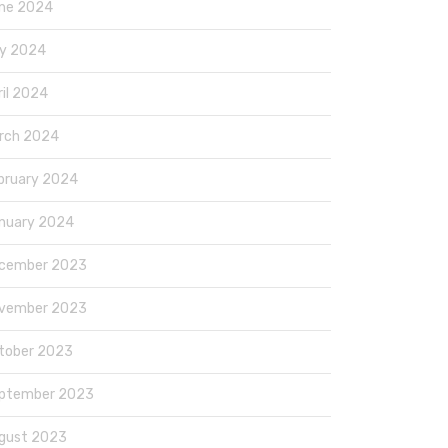
ne 2024
y 2024
ril 2024
rch 2024
bruary 2024
nuary 2024
cember 2023
vember 2023
tober 2023
ptember 2023
gust 2023