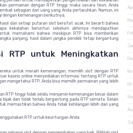
ng pemain untuk mendapatkan pengembalian dari kekalahan
kan permainan dengan RTP tinggi, maka secara teori, Anda
Ap
embali sebagian dari uang yang Anda pertaruhkan. Namun, ini
ngi dengan kemenangan berikutnya.
Ma
sil dari setiap putaran slot bersifat acak. Ini berarti bahwa
apa kekalahan beruntun sebelum akhirnya mendapatkan
Fe
g untuk memahami bahwa meskipun RTP bisa memberikan
ngka panjang, hasil dalam jangka pendek tetap bergantung
Ja
si RTP untuk Meningkatkan
De
mereka untuk meraih kemenangan, memilih slot dengan RTP
No
 besar kasino online menyediakan informasi tentang RTP untuk
gan mengetahui RTP, Anda bisa memilih permainan yang lebih
Oc
gan RTP tinggi tidak selalu menjamin kemenangan besar dalam
Se
 bijak dan tidak terlalu bergantung pada RTP semata. Selain
untuk memastikan bahwa Anda tidak kehilangan lebih dari yang
Au
menggunakan RTP untuk keuntungan Anda:
Ju
ap sebagai slot dengan pengembalian yang baik. Pilihlah slot