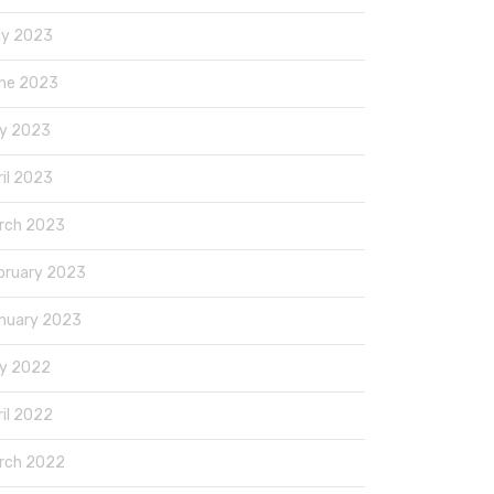
ly 2023
ne 2023
y 2023
ril 2023
rch 2023
bruary 2023
nuary 2023
y 2022
ril 2022
rch 2022