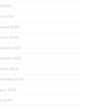
ril 2025
rch 2025
bruary 2025
nuary 2025
cember 2024
vember 2024
tober 2024
ptember 2024
gust 2024
ly 2024