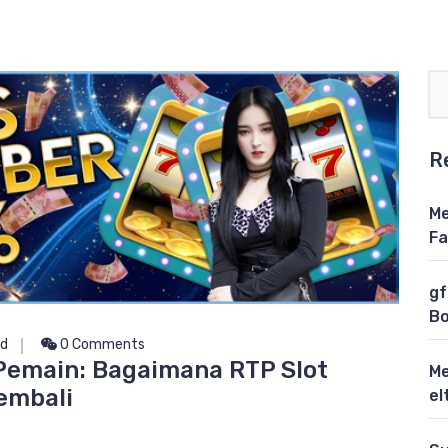
R
Me
Fa
gf
Bo
ed
0 Comments
emain: Bagaimana RTP Slot
Me
embali
el