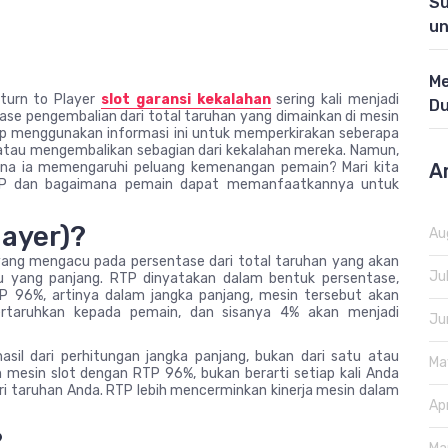
Su
un
Me
eturn to Player
slot garansi kekalahan
sering kali menjadi
Du
se pengembalian dari total taruhan yang dimainkan di mesin
rap menggunakan informasi ini untuk memperkirakan seberapa
tau mengembalikan sebagian dari kekalahan mereka. Namun,
A
na ia memengaruhi peluang kemenangan pemain? Mari kita
TP dan bagaimana pemain dapat memanfaatkannya untuk
layer)?
Au
 yang mengacu pada persentase dari total taruhan yang akan
Ju
u yang panjang. RTP dinyatakan dalam bentuk persentase,
TP 96%, artinya dalam jangka panjang, mesin tersebut akan
rtaruhkan kepada pemain, dan sisanya 4% akan menjadi
Ju
asil dari perhitungan jangka panjang, bukan dari satu atau
Ma
 mesin slot dengan RTP 96%, bukan berarti setiap kali Anda
i taruhan Anda. RTP lebih mencerminkan kinerja mesin dalam
Ap
?