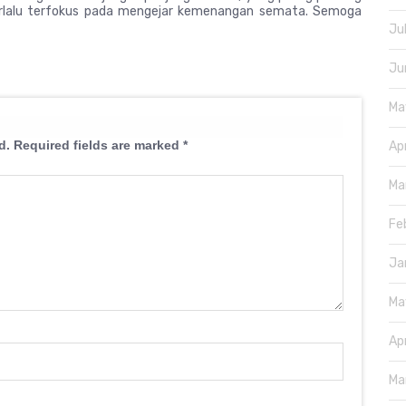
terlalu terfokus pada mengejar kemenangan semata. Semoga
Ju
Ju
Ma
d.
Required fields are marked
*
Ap
Ma
Fe
Ja
Ma
Ap
Ma