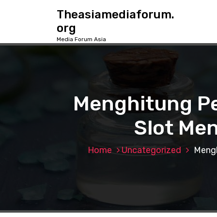
S
Theasiamediaforum.
k
org
i
p
Media Forum Asia
t
o
c
o
n
Menghitung P
t
e
Slot Me
n
t
Home
Uncategorized
Mengh