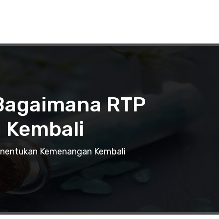
Bagaimana RTP
 Kembali
enentukan Kemenangan Kembali