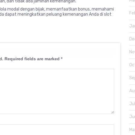
Ma
an, dan tidak ada jaminan kemenangan.
ola modal dengan bijak, memanfaatkan bonus, memahami
Fe
 Anda dapat meningkatkan peluang kemenangan Anda di slot
Ja
De
No
d.
Required fields are marked
*
Oc
Se
Au
Ju
Ju
Ma