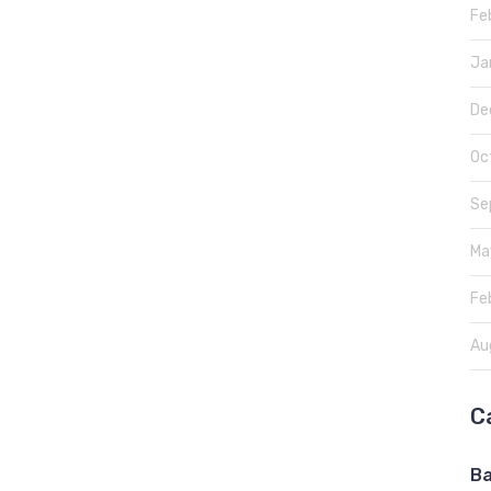
Fe
Ja
De
Oc
Se
Ma
Fe
Au
C
Ba