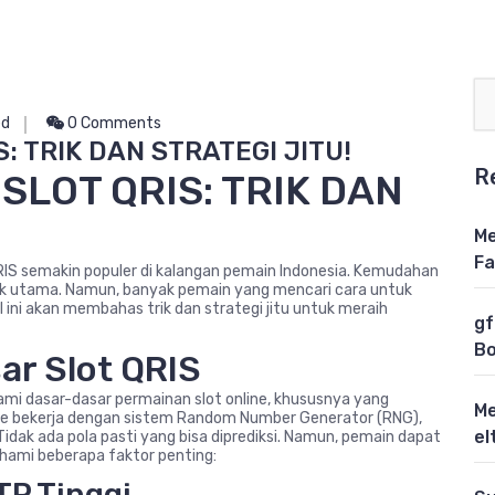
ed
0 Comments
: TRIK DAN STRATEGI JITU!
R
SLOT QRIS: TRIK DAN
Me
Fa
IS semakin populer di kalangan pemain Indonesia. Kemudahan
ik utama. Namun, banyak pemain yang mencari cara untuk
ni akan membahas trik dan strategi jitu untuk meraih
gf
Bo
r Slot QRIS
mi dasar-dasar permainan slot online, khususnya yang
Me
e bekerja dengan sistem Random Number Generator (RNG),
el
idak ada pola pasti yang bisa diprediksi. Namun, pemain dapat
mi beberapa faktor penting:
TP Tinggi