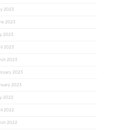
ly 2023
ne 2023
y 2023
ril 2023
rch 2023
bruary 2023
nuary 2023
y 2022
ril 2022
rch 2022