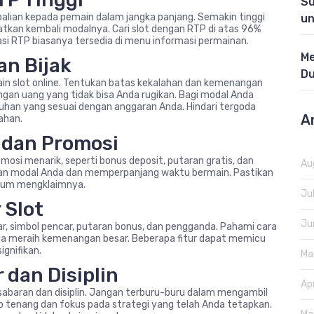
Su
alian kepada pemain dalam jangka panjang. Semakin tinggi
un
kan kembali modalnya. Cari slot dengan RTP di atas 96%
si RTP biasanya tersedia di menu informasi permainan.
Me
an Bijak
Du
n slot online. Tentukan batas kekalahan dan kemenangan
gan uang yang tidak bisa Anda rugikan. Bagi modal Anda
uhan yang sesuai dengan anggaran Anda. Hindari tergoda
A
ahan.
 dan Promosi
osi menarik, seperti bonus deposit, putaran gratis, dan
Au
kan modal Anda dan memperpanjang waktu bermain. Pastikan
lum mengklaimnya.
Ju
 Slot
Ju
l liar, simbol pencar, putaran bonus, dan pengganda. Pahami cara
Anda meraih kemenangan besar. Beberapa fitur dapat memicu
gnifikan.
Ma
 dan Disiplin
Ap
sabaran dan disiplin. Jangan terburu-buru dalam mengambil
p tenang dan fokus pada strategi yang telah Anda tetapkan.