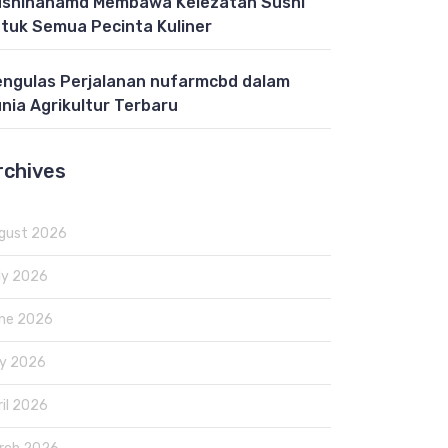
shihanamd Membawa Kelezatan Sushi
tuk Semua Pecinta Kuliner
ngulas Perjalanan nufarmcbd dalam
nia Agrikultur Terbaru
rchives
gust 2026
ly 2026
ne 2026
y 2026
ril 2026