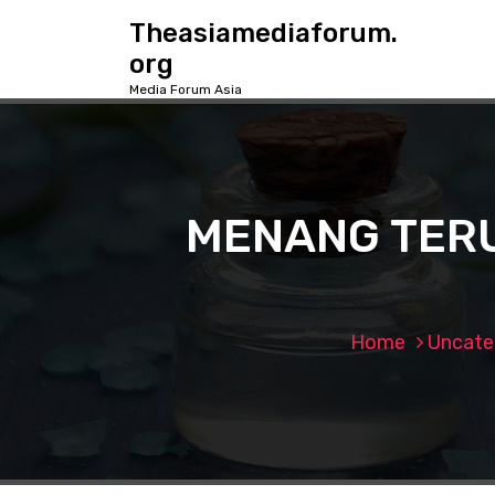
S
Theasiamediaforum.
k
org
i
p
Media Forum Asia
t
o
c
o
n
MENANG TERUS
t
e
n
t
Home
Uncate