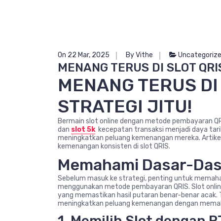
On 22 Mar, 2025
By Vithe
Uncategoriz
MENANG TERUS DI SLOT QRIS
MENANG TERUS DI 
STRATEGI JITU!
Bermain slot online dengan metode pembayaran QR
dan
slot 5k
kecepatan transaksi menjadi daya tar
meningkatkan peluang kemenangan mereka. Artikel i
kemenangan konsisten di slot QRIS.
Memahami Dasar-Dasa
Sebelum masuk ke strategi, penting untuk memaha
menggunakan metode pembayaran QRIS. Slot onlin
yang memastikan hasil putaran benar-benar acak. T
meningkatkan peluang kemenangan dengan memaha
1. Memilih Slot dengan R