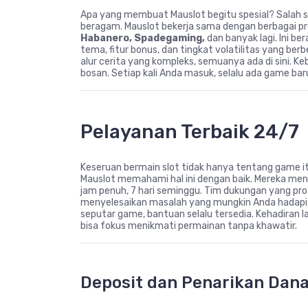
Apa yang membuat Mauslot begitu spesial? Salah 
beragam. Mauslot bekerja sama dengan berbagai pro
Habanero, Spadegaming,
dan banyak lagi. Ini be
tema, fitur bonus, dan tingkat volatilitas yang berb
alur cerita yang kompleks, semuanya ada di sini. 
bosan. Setiap kali Anda masuk, selalu ada game bar
Pelayanan Terbaik 24/7
Keseruan bermain slot tidak hanya tentang game itu
Mauslot memahami hal ini dengan baik. Mereka me
jam penuh, 7 hari seminggu. Tim dukungan yang pro
menyelesaikan masalah yang mungkin Anda hadapi. B
seputar game, bantuan selalu tersedia. Kehadiran
bisa fokus menikmati permainan tanpa khawatir.
Deposit dan Penarikan Dan