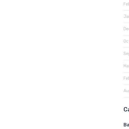
Fe
Ja
De
Oc
Se
Ma
Fe
Au
C
Ba