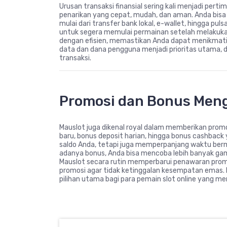
Urusan transaksi finansial sering kali menjadi per
penarikan yang cepat, mudah, dan aman. Anda bis
mulai dari transfer bank lokal, e-wallet, hingga p
untuk segera memulai permainan setelah melakukan 
dengan efisien, memastikan Anda dapat menikmati
data dan dana pengguna menjadi prioritas utama, d
transaksi.
Promosi dan Bonus Men
Mauslot juga dikenal royal dalam memberikan promo
baru, bonus deposit harian, hingga bonus cashbac
saldo Anda, tetapi juga memperpanjang waktu be
adanya bonus, Anda bisa mencoba lebih banyak gam
Mauslot secara rutin memperbarui penawaran promo
promosi agar tidak ketinggalan kesempatan emas. D
pilihan utama bagi para pemain slot online yang m