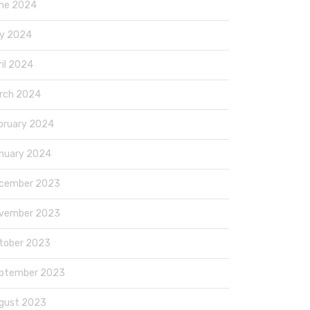
ne 2024
y 2024
ril 2024
rch 2024
bruary 2024
nuary 2024
cember 2023
vember 2023
tober 2023
ptember 2023
gust 2023