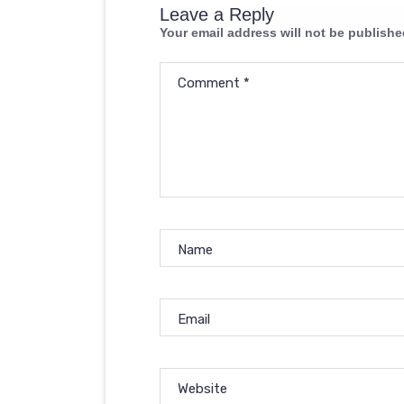
Leave a Reply
Your email address will not be publishe
Comment
*
Name
Email
Website