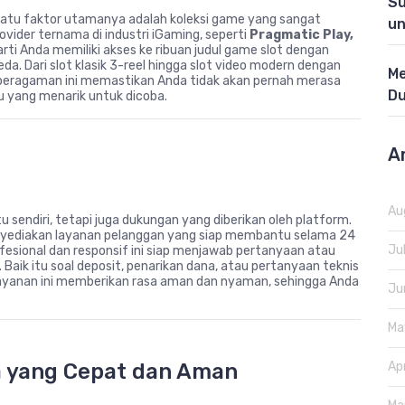
Su
satu faktor utamanya adalah koleksi game yang sangat
un
vider ternama di industri iGaming, seperti
Pragmatic Play,
rarti Anda memiliki akses ke ribuan judul game slot dengan
eda. Dari slot klasik 3-reel hingga slot video modern dengan
Me
Keberagaman ini memastikan Anda tidak akan pernah merasa
Du
u yang menarik untuk dicoba.
A
Au
 sendiri, tetapi juga dukungan yang diberikan oleh platform.
nyediakan layanan pelanggan yang siap membantu selama 24
Ju
fesional dan responsif ini siap menjawab pertanyaan atau
aik itu soal deposit, penarikan dana, atau pertanyaan teknis
 layanan ini memberikan rasa aman dan nyaman, sehingga Anda
Ju
Ma
a yang Cepat dan Aman
Ap