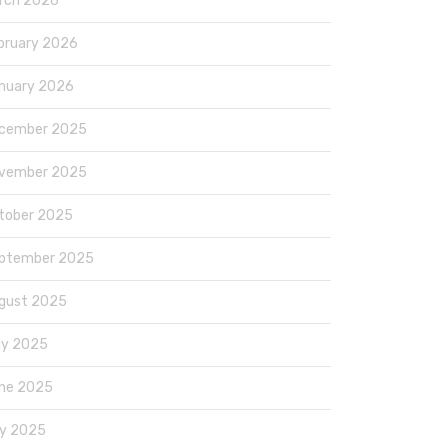
rch 2026
bruary 2026
nuary 2026
cember 2025
vember 2025
tober 2025
ptember 2025
gust 2025
ly 2025
ne 2025
y 2025