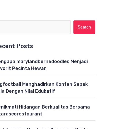
Search for:
ecent Posts
ngapa marylandbernedoodles Menjadi
vorit Pecinta Hewan
gfootball Menghadirkan Konten Sepak
la Dengan Nilai Edukatif
nikmati Hidangan Berkualitas Bersama
tarascorestaurant