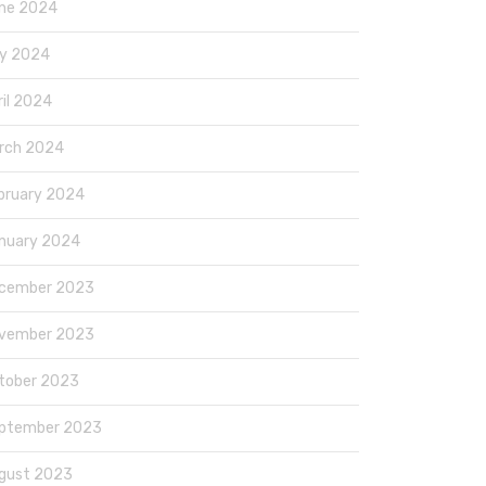
ne 2024
y 2024
ril 2024
rch 2024
bruary 2024
nuary 2024
cember 2023
vember 2023
tober 2023
ptember 2023
gust 2023