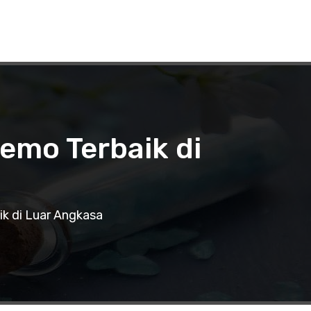
emo Terbaik di
k di Luar Angkasa