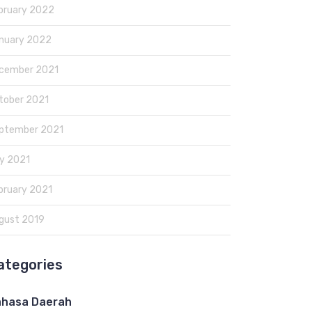
bruary 2022
nuary 2022
cember 2021
tober 2021
ptember 2021
y 2021
bruary 2021
gust 2019
ategories
hasa Daerah