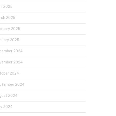
ril 2025
rch 2025
bruary 2025
nuary 2025
cember 2024
vember 2024
tober 2024
ptember 2024
gust 2024
ly 2024