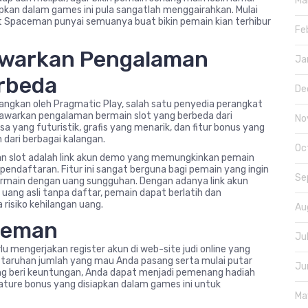
Ma
apkan dalam games ini pula sangatlah menggairahkan. Mulai
ot Spaceman punyai semuanya buat bikin pemain kian terhibur
Fe
awarkan Pengalaman
Ja
erbeda
De
ngkan oleh Pragmatic Play, salah satu penyedia perangkat
enawarkan pengalaman bermain slot yang berbeda dari
No
a yang futuristik, grafis yang menarik, dan fitur bonus yang
dari berbagai kalangan.
Oc
man slot adalah link akun demo yang memungkinkan pemain
ndaftaran. Fitur ini sangat berguna bagi pemain yang ingin
Se
main dengan uang sungguhan. Dengan adanya link akun
uang asli tanpa daftar, pemain dapat berlatih dan
isiko kehilangan uang.
Au
aceman
Ju
mengerjakan register akun di web-site judi online yang
k taruhan jumlah yang mau Anda pasang serta mulai putar
Ju
ng beri keuntungan, Anda dapat menjadi pemenang hadiah
ture bonus yang disiapkan dalam games ini untuk
Ma