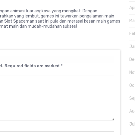
Ap
gan animasi luar angkasa yang mengikat. Dengan
rahkan yang lembut, games ini tawarkan pengalaman main
Ma
kan Slot Spaceman saat ini pula dan merasai kesan main games
lamat main dan mudah-mudahan sukses!
Fe
Ja
De
d.
Required fields are marked
*
No
Oc
Se
Au
Ju