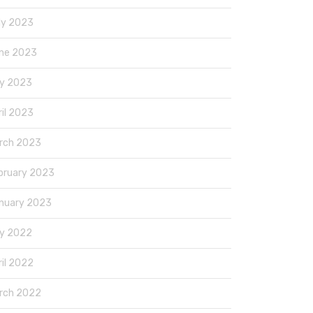
ly 2023
ne 2023
y 2023
ril 2023
rch 2023
bruary 2023
nuary 2023
y 2022
ril 2022
rch 2022