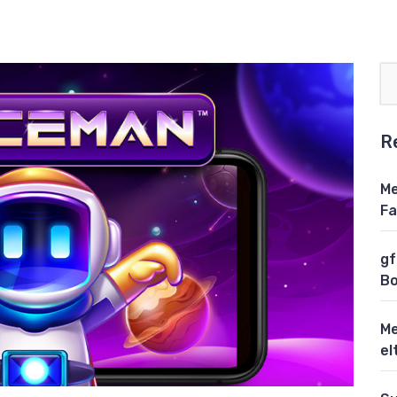
R
Me
Fa
gf
Bo
Me
el