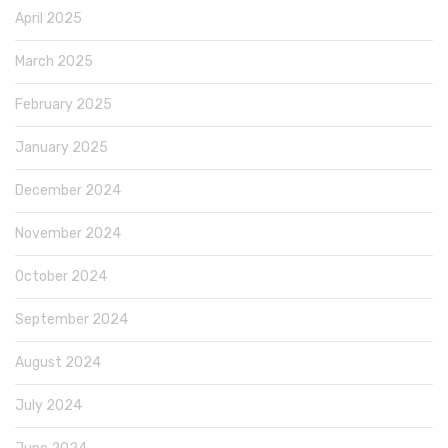
April 2025
March 2025
February 2025
January 2025
December 2024
November 2024
October 2024
September 2024
August 2024
July 2024