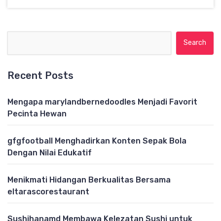
Search for:
Recent Posts
Mengapa marylandbernedoodles Menjadi Favorit
Pecinta Hewan
gfgfootball Menghadirkan Konten Sepak Bola
Dengan Nilai Edukatif
Menikmati Hidangan Berkualitas Bersama
eltarascorestaurant
Sushihanamd Membawa Kelezatan Sushi untuk