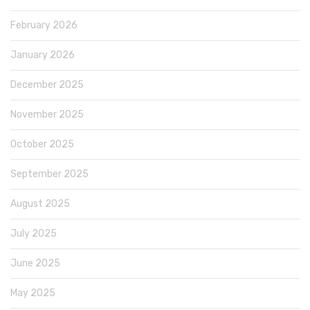
February 2026
January 2026
December 2025
November 2025
October 2025
September 2025
August 2025
July 2025
June 2025
May 2025