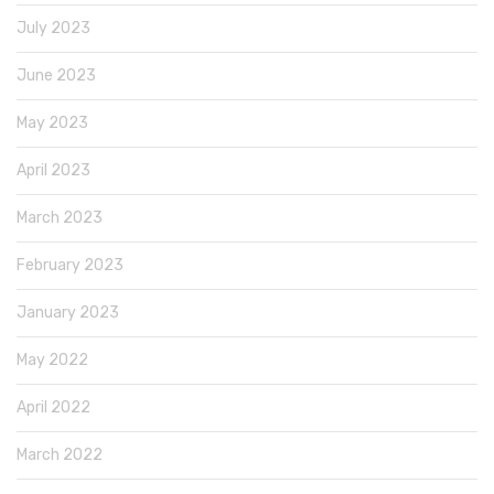
July 2023
June 2023
May 2023
April 2023
March 2023
February 2023
January 2023
May 2022
April 2022
March 2022