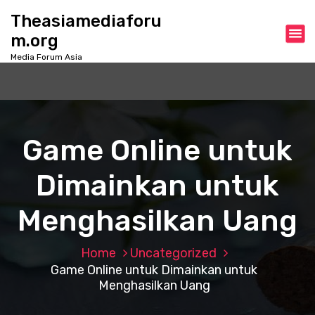
S
Theasiamediaforu
k
m.org
i
p
Media Forum Asia
t
o
c
o
n
Game Online untuk
t
e
Dimainkan untuk
n
t
Menghasilkan Uang
Home
Uncategorized
Game Online untuk Dimainkan untuk
Menghasilkan Uang