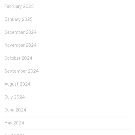
February 2025
January 2025
December 2024
November 2024
October 2024
September 2024
August 2024
July 2024
June 2024
May 2024