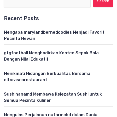
Search for:
Recent Posts
Mengapa marylandbernedoodles Menjadi Favorit
Pecinta Hewan
gfgfootball Menghadirkan Konten Sepak Bola
Dengan Nilai Edukatif
Menikmati Hidangan Berkualitas Bersama
eltarascorestaurant
Sushihanamd Membawa Kelezatan Sushi untuk
Semua Pecinta Kuliner
Mengulas Perjalanan nufarmcbd dalam Dunia