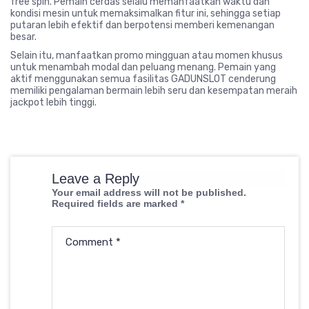
free spin. Pemain cerdas selalu memanfaatkan waktu dan
kondisi mesin untuk memaksimalkan fitur ini, sehingga setiap
putaran lebih efektif dan berpotensi memberi kemenangan
besar.
Selain itu, manfaatkan promo mingguan atau momen khusus
untuk menambah modal dan peluang menang. Pemain yang
aktif menggunakan semua fasilitas GADUNSLOT cenderung
memiliki pengalaman bermain lebih seru dan kesempatan meraih
jackpot lebih tinggi.
Leave a Reply
Your email address will not be published.
Required fields are marked
*
Comment
*