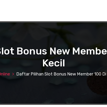
 Slot Bonus New Member
Kecil
Online
Daftar Pilihan Slot Bonus New Member 100 Di 