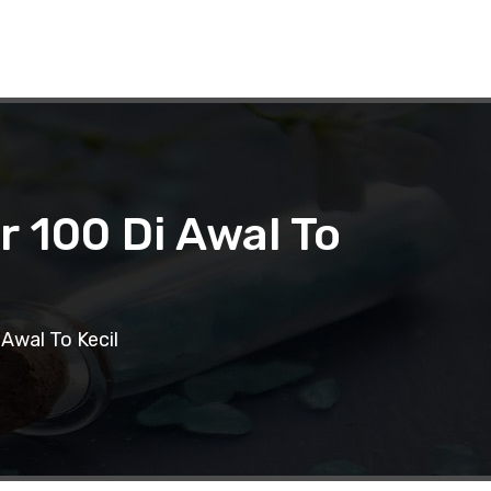
 100 Di Awal To
Awal To Kecil