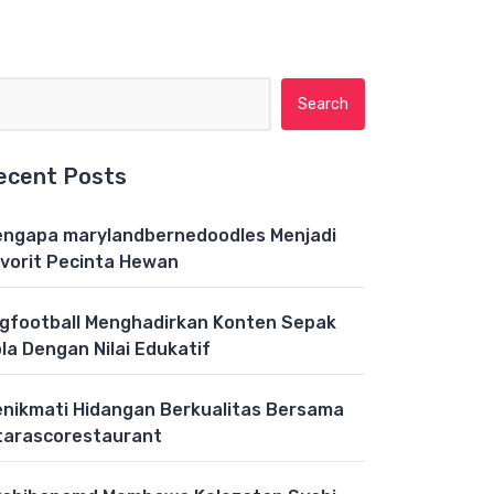
Search for:
ecent Posts
ngapa marylandbernedoodles Menjadi
vorit Pecinta Hewan
gfootball Menghadirkan Konten Sepak
la Dengan Nilai Edukatif
nikmati Hidangan Berkualitas Bersama
tarascorestaurant