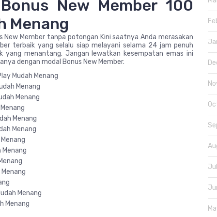
t Bonus New Member 100
Ma
ah Menang
Fe
onus New Member tanpa potongan Kini saatnya Anda merasakan
Ja
ber terbaik yang selalu siap melayani selama 24 jam penuh
aik yang menantang. Jangan lewatkan kesempatan emas ini
hanya dengan modal Bonus New Member.
De
Play Mudah Menang
No
Mudah Menang
udah Menang
Oc
h Menang
udah Menang
Se
udah Menang
h Menang
Au
h Menang
 Menang
Ju
h Menang
ang
Ju
Mudah Menang
ah Menang
Ma