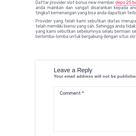
Daftar provider slot bonus new member
depo 25 b
anda mainkan dan sangat disarankan kepada and
tingkat kemenangan yang bisa anda dapatkan terb
Provider yang telah kami sebutkan diatas mer
telah memiliki lisensi yang sah. Sehingga anda tid
yang kami sebutkan sebelumnya selalu bermain sec
berlomba-lomba untuk bergabung dengan situs sl
Leave a Reply
Your email address will not be publishe
Comment
*