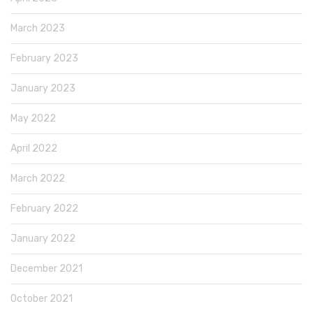
March 2023
February 2023
January 2023
May 2022
April 2022
March 2022
February 2022
January 2022
December 2021
October 2021