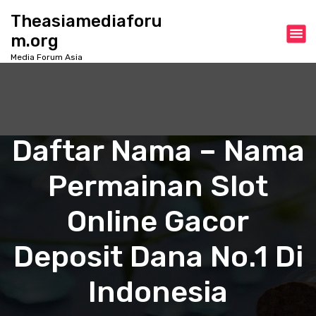
S
Theasiamediaforu
k
m.org
i
p
Media Forum Asia
t
o
c
o
n
Daftar Nama – Nama
t
e
Permainan Slot
n
t
Online Gacor
Deposit Dana No.1 Di
Indonesia