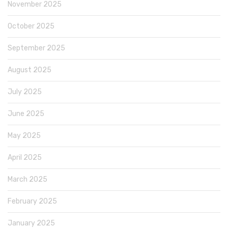
November 2025
October 2025
September 2025
August 2025
July 2025
June 2025
May 2025
April 2025
March 2025
February 2025
January 2025