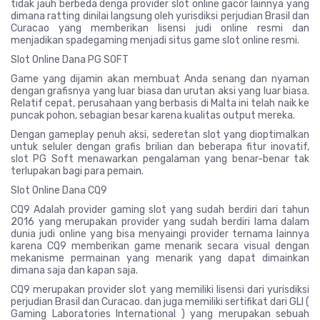
tidak jauh berbeda denga provider slot online gacor lainnya yang
dimana ratting dinilai langsung oleh yurisdiksi perjudian Brasil dan
Curacao yang memberikan lisensi judi online resmi dan
menjadikan spadegaming menjadi situs game slot online resmi.
Slot Online Dana PG SOFT
Game yang dijamin akan membuat Anda senang dan nyaman
dengan grafisnya yang luar biasa dan urutan aksi yang luar biasa.
Relatif cepat, perusahaan yang berbasis di Malta ini telah naik ke
puncak pohon, sebagian besar karena kualitas output mereka.
Dengan gameplay penuh aksi, sederetan slot yang dioptimalkan
untuk seluler dengan grafis brilian dan beberapa fitur inovatif,
slot PG Soft menawarkan pengalaman yang benar-benar tak
terlupakan bagi para pemain.
Slot Online Dana CQ9
CQ9 Adalah provider gaming slot yang sudah berdiri dari tahun
2016 yang merupakan provider yang sudah berdiri lama dalam
dunia judi online yang bisa menyaingi provider ternama lainnya
karena CQ9 memberikan game menarik secara visual dengan
mekanisme permainan yang menarik yang dapat dimainkan
dimana saja dan kapan saja.
CQ9 merupakan provider slot yang memiliki lisensi dari yurisdiksi
perjudian Brasil dan Curacao. dan juga memiliki sertifikat dari GLI (
Gaming Laboratories International ) yang merupakan sebuah