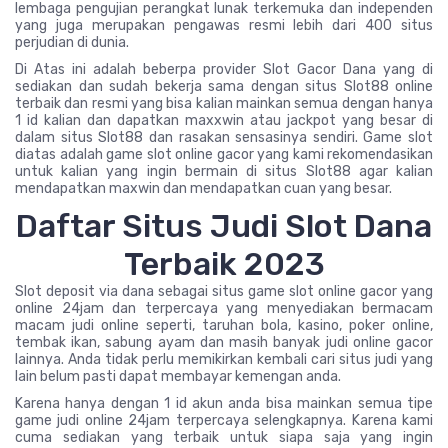
lembaga pengujian perangkat lunak terkemuka dan independen
yang juga merupakan pengawas resmi lebih dari 400 situs
perjudian di dunia.
Di Atas ini adalah beberpa provider Slot Gacor Dana yang di
sediakan dan sudah bekerja sama dengan situs Slot88 online
terbaik dan resmi yang bisa kalian mainkan semua dengan hanya
1 id kalian dan dapatkan maxxwin atau jackpot yang besar di
dalam situs Slot88 dan rasakan sensasinya sendiri. Game slot
diatas adalah game slot online gacor yang kami rekomendasikan
untuk kalian yang ingin bermain di situs Slot88 agar kalian
mendapatkan maxwin dan mendapatkan cuan yang besar.
Daftar Situs Judi Slot Dana
Terbaik 2023
Slot deposit via dana sebagai situs game slot online gacor yang
online 24jam dan terpercaya yang menyediakan bermacam
macam judi online seperti, taruhan bola, kasino, poker online,
tembak ikan, sabung ayam dan masih banyak judi online gacor
lainnya. Anda tidak perlu memikirkan kembali cari situs judi yang
lain belum pasti dapat membayar kemengan anda.
Karena hanya dengan 1 id akun anda bisa mainkan semua tipe
game judi online 24jam terpercaya selengkapnya. Karena kami
cuma sediakan yang terbaik untuk siapa saja yang ingin