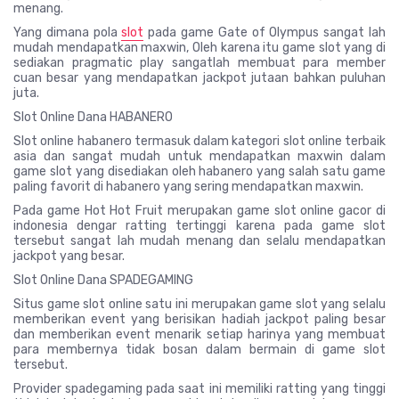
menang.
Yang dimana pola
slot
pada game Gate of Olympus sangat lah
mudah mendapatkan maxwin, Oleh karena itu game slot yang di
sediakan pragmatic play sangatlah membuat para member
cuan besar yang mendapatkan jackpot jutaan bahkan puluhan
juta.
Slot Online Dana HABANERO
Slot online habanero termasuk dalam kategori slot online terbaik
asia dan sangat mudah untuk mendapatkan maxwin dalam
game slot yang disediakan oleh habanero yang salah satu game
paling favorit di habanero yang sering mendapatkan maxwin.
Pada game Hot Hot Fruit merupakan game slot online gacor di
indonesia dengar ratting tertinggi karena pada game slot
tersebut sangat lah mudah menang dan selalu mendapatkan
jackpot yang besar.
Slot Online Dana SPADEGAMING
Situs game slot online satu ini merupakan game slot yang selalu
memberikan event yang berisikan hadiah jackpot paling besar
dan memberikan event menarik setiap harinya yang membuat
para membernya tidak bosan dalam bermain di game slot
tersebut.
Provider spadegaming pada saat ini memiliki ratting yang tinggi