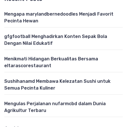
Mengapa marylandbernedoodles Menjadi Favorit
Pecinta Hewan
gfgfootball Menghadirkan Konten Sepak Bola
Dengan Nilai Edukatif
Menikmati Hidangan Berkualitas Bersama
eltarascorestaurant
Sushihanamd Membawa Kelezatan Sushi untuk
Semua Pecinta Kuliner
Mengulas Perjalanan nufarmcbd dalam Dunia
Agrikultur Terbaru