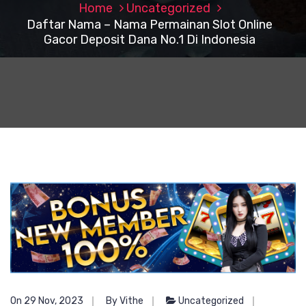
Home
Uncategorized
Daftar Nama – Nama Permainan Slot Online
Gacor Deposit Dana No.1 Di Indonesia
On 29 Nov, 2023
By Vithe
Uncategorized