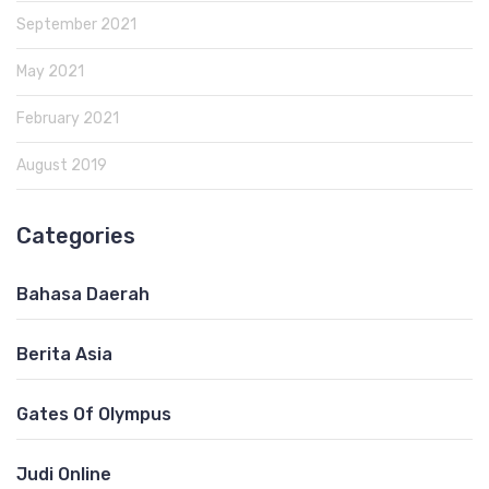
September 2021
May 2021
February 2021
August 2019
Categories
Bahasa Daerah
Berita Asia
Gates Of Olympus
Judi Online