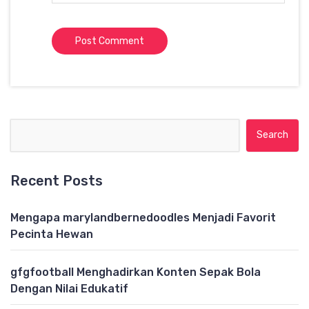
Search for:
Recent Posts
Mengapa marylandbernedoodles Menjadi Favorit
Pecinta Hewan
gfgfootball Menghadirkan Konten Sepak Bola
Dengan Nilai Edukatif