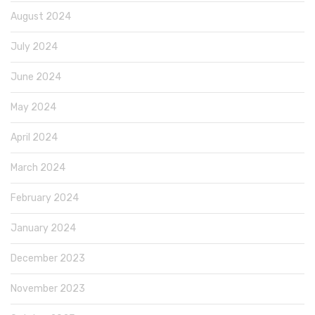
August 2024
July 2024
June 2024
May 2024
April 2024
March 2024
February 2024
January 2024
December 2023
November 2023