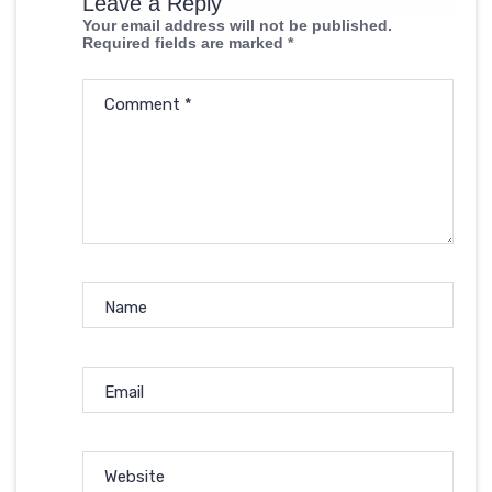
Leave a Reply
Your email address will not be published.
Required fields are marked
*
Comment
*
Name
Email
Website