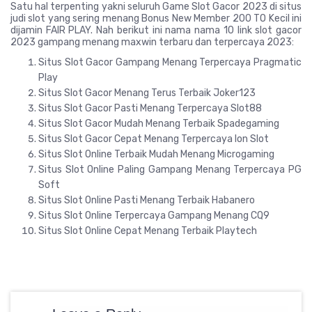
Satu hal terpenting yakni seluruh Game Slot Gacor 2023 di situs
judi slot yang sering menang Bonus New Member 200 TO Kecil ini
dijamin FAIR PLAY. Nah berikut ini nama nama 10 link slot gacor
2023 gampang menang maxwin terbaru dan terpercaya 2023:
Situs Slot Gacor Gampang Menang Terpercaya Pragmatic
Play
Situs Slot Gacor Menang Terus Terbaik Joker123
Situs Slot Gacor Pasti Menang Terpercaya Slot88
Situs Slot Gacor Mudah Menang Terbaik Spadegaming
Situs Slot Gacor Cepat Menang Terpercaya Ion Slot
Situs Slot Online Terbaik Mudah Menang Microgaming
Situs Slot Online Paling Gampang Menang Terpercaya PG
Soft
Situs Slot Online Pasti Menang Terbaik Habanero
Situs Slot Online Terpercaya Gampang Menang CQ9
Situs Slot Online Cepat Menang Terbaik Playtech