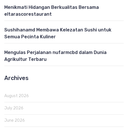
Menikmati Hidangan Berkualitas Bersama
eltarascorestaurant
Sushihanamd Membawa Kelezatan Sushi untuk
Semua Pecinta Kuliner
Mengulas Perjalanan nufarmcbd dalam Dunia
Agrikultur Terbaru
Archives
August 2026
July 2026
June 2026