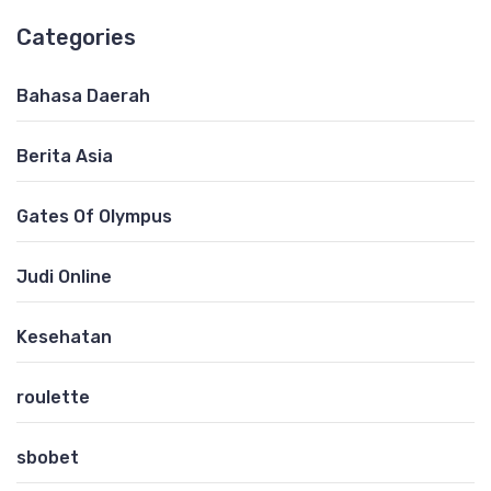
Categories
Bahasa Daerah
Berita Asia
Gates Of Olympus
Judi Online
Kesehatan
roulette
sbobet