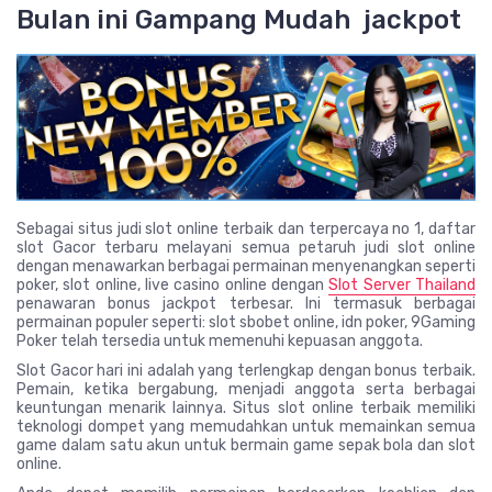
Bulan ini Gampang Mudah jackpot
Sebagai situs judi slot online terbaik dan terpercaya no 1, daftar
slot Gacor terbaru melayani semua petaruh judi slot online
dengan menawarkan berbagai permainan menyenangkan seperti
poker, slot online, live casino online dengan
Slot Server Thailand
penawaran bonus jackpot terbesar. Ini termasuk berbagai
permainan populer seperti: slot sbobet online, idn poker, 9Gaming
Poker telah tersedia untuk memenuhi kepuasan anggota.
Slot Gacor hari ini adalah yang terlengkap dengan bonus terbaik.
Pemain, ketika bergabung, menjadi anggota serta berbagai
keuntungan menarik lainnya. Situs slot online terbaik memiliki
teknologi dompet yang memudahkan untuk memainkan semua
game dalam satu akun untuk bermain game sepak bola dan slot
online.