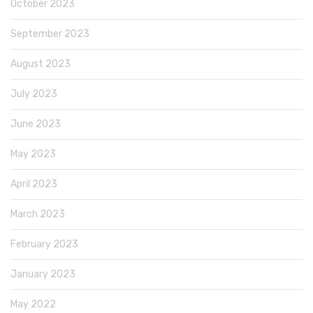
October 2023
September 2023
August 2023
July 2023
June 2023
May 2023
April 2023
March 2023
February 2023
January 2023
May 2022