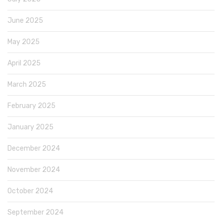
June 2025
May 2025
April 2025
March 2025
February 2025
January 2025
December 2024
November 2024
October 2024
September 2024