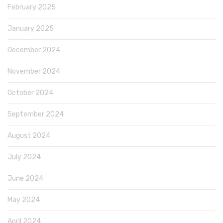
February 2025
January 2025
December 2024
November 2024
October 2024
September 2024
August 2024
July 2024
June 2024
May 2024
April 2024