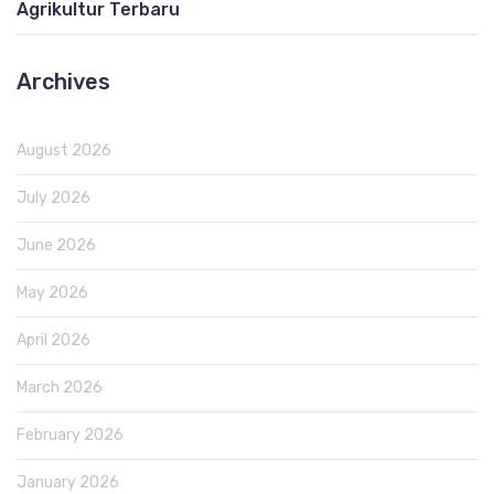
Agrikultur Terbaru
Archives
August 2026
July 2026
June 2026
May 2026
April 2026
March 2026
February 2026
January 2026