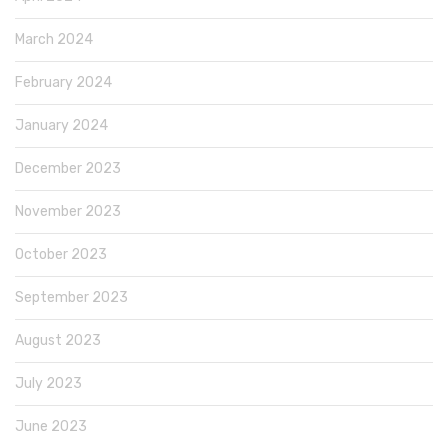
March 2024
February 2024
January 2024
December 2023
November 2023
October 2023
September 2023
August 2023
July 2023
June 2023