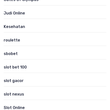
Judi Online
Kesehatan
roulette
sbobet
slot bet 100
slot gacor
slot nexus
Slot Online