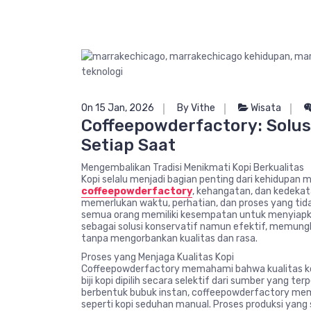
On 15 Jan, 2026
By Vithe
Wisata
Coffeepowderfactory: Solus
Setiap Saat
Mengembalikan Tradisi Menikmati Kopi Berkualitas
Kopi selalu menjadi bagian penting dari kehidupan 
coffeepowderfactory
, kehangatan, dan kedekata
memerlukan waktu, perhatian, dan proses yang tida
semua orang memiliki kesempatan untuk menyiapkan
sebagai solusi konservatif namun efektif, memung
tanpa mengorbankan kualitas dan rasa.
Proses yang Menjaga Kualitas Kopi
Coffeepowderfactory memahami bahwa kualitas kopi 
biji kopi dipilih secara selektif dari sumber yang t
berbentuk bubuk instan, coffeepowderfactory mem
seperti kopi seduhan manual. Proses produksi yang