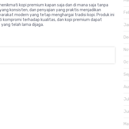
Ma
enikmati kopi premium kapan saja dan di mana saja tanpa
 yang konsisten, dan penyajian yang praktis menjadikan
Fe
arakat modern yang tetap menghargai tradisi kopi. Produk ini
i kompromi terhadap kualitas, dan kopi premium dapat
 yang telah lama dijaga.
Ja
De
No
Oc
Se
Au
Ju
Ju
Ma