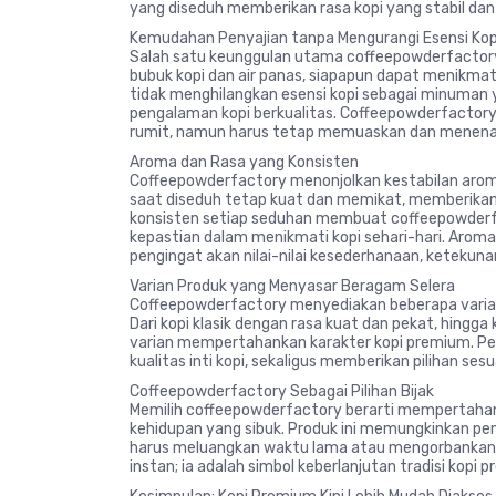
yang diseduh memberikan rasa kopi yang stabil dan 
Kemudahan Penyajian tanpa Mengurangi Esensi Kop
Salah satu keunggulan utama coffeepowderfactor
bubuk kopi dan air panas, siapapun dapat menikmat
tidak menghilangkan esensi kopi sebagai minuman
pengalaman kopi berkualitas. Coffeepowderfactory 
rumit, namun harus tetap memuaskan dan menena
Aroma dan Rasa yang Konsisten
Coffeepowderfactory menonjolkan kestabilan aroma
saat diseduh tetap kuat dan memikat, memberikan 
konsisten setiap seduhan membuat coffeepowderfa
kepastian dalam menikmati kopi sehari-hari. Aroma
pengingat akan nilai-nilai kesederhanaan, ketekunan
Varian Produk yang Menyasar Beragam Selera
Coffeepowderfactory menyediakan beberapa varia
Dari kopi klasik dengan rasa kuat dan pekat, hing
varian mempertahankan karakter kopi premium. P
kualitas inti kopi, sekaligus memberikan pilihan s
Coffeepowderfactory Sebagai Pilihan Bijak
Memilih coffeepowderfactory berarti mempertahank
kehidupan yang sibuk. Produk ini memungkinkan pen
harus meluangkan waktu lama atau mengorbankan
instan; ia adalah simbol keberlanjutan tradisi kop