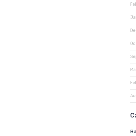
Fe
Ja
De
Oc
Se
Ma
Fe
Au
C
Ba