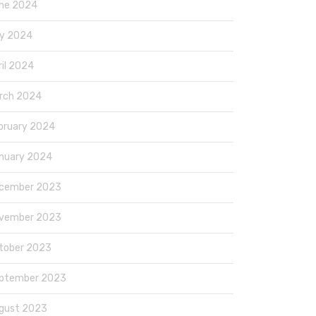
ne 2024
y 2024
ril 2024
rch 2024
bruary 2024
nuary 2024
cember 2023
vember 2023
tober 2023
ptember 2023
gust 2023