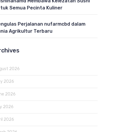
shihanamd Membawa Kelezatan Sushi
tuk Semua Pecinta Kuliner
ngulas Perjalanan nufarmcbd dalam
nia Agrikultur Terbaru
rchives
gust 2026
ly 2026
ne 2026
y 2026
ril 2026