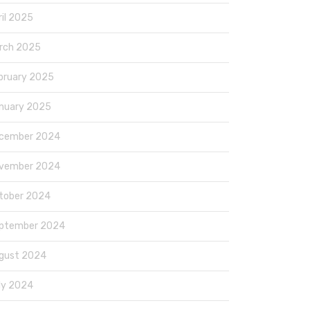
ril 2025
rch 2025
bruary 2025
nuary 2025
cember 2024
vember 2024
tober 2024
ptember 2024
gust 2024
ly 2024