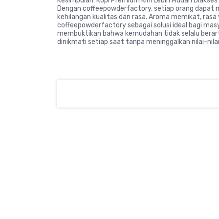
Kesimpulan: Kopi Premium Kini Lebih Mudah Diakses
Dengan coffeepowderfactory, setiap orang dapat m
kehilangan kualitas dan rasa. Aroma memikat, rasa
coffeepowderfactory sebagai solusi ideal bagi masy
membuktikan bahwa kemudahan tidak selalu berart
dinikmati setiap saat tanpa meninggalkan nilai-nilai