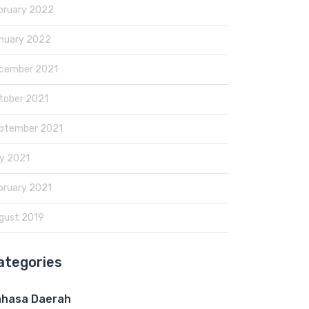
bruary 2022
nuary 2022
cember 2021
tober 2021
ptember 2021
y 2021
bruary 2021
gust 2019
ategories
hasa Daerah