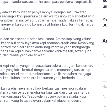
Su
dapat diandalkan, sesuai harapan para penikmat kopi sejati.
un
i
y adalah kemudahan penyajiannya. Dengan satu takaran
i secangkir kopi premium dalam waktu singkat. Pendekatan ini
Me
 yang bermakna, tetapi justru mempermudah akses terhadap
menekankan prinsip konservatif bahwa kopi baik tidak harus
Du
ngkan.
 dan rasa sebagai prioritas utama. Aroma kopi yang keluar
A
kesan autentik layaknya kopi seduhan tradisional. Rasa yang
ctory menjadi pilihan andal bagi mereka yang menghargai
 dan rasa kopi bukan hanya sekadar kenikmatan, tetapi juga
, dan tradisi yang diwariskan.
Au
n kopi instan yang menyesuaikan selera beragam konsumen.
Ju
ga kopi yang lebih lembut dengan aroma menenangkan, setiap
endekatan ini mencerminkan konservatisme dalam menjaga
Ju
esuai kebutuhan dan selera konsumen yang berbeda.
Ma
an tradisi menikmati kopi berkualitas, meskipun dalam
ikmat kopi tetap menghargai kualitas dan cita rasa tanpa
 kenyamanan. Coffeepowderfactory bukan sekadar kopi
Ap
i premium yang tetap relevan dalam kehidupan modern.