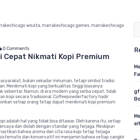
0 Comments
R
i Cepat Nikmati Kopi Premium
Me
Fa
masyarakat, bukan sekadar minuman, tetapi simbol tradisi
n. Menikmati kopi yang berkualitas tinggi biasanya
gf
k sebentar. Namun, di era modern yang serba cepat, tidak
 kopi secara tradisional. Coffeepowderfactory hadir
Bo
kinkan setiap orang tetap dapat menikmati kopi premium
Me
adalah hal yang tidak bisa ditawar. Oleh karena itu, setiap
el
erpercaya dan diolah dengan standar yang terjaga. Meskipun
astikan bahwa aroma dan cita rasa kopi tetap terjaga
 sistematis dan konservatif ini menjamin bahwa setiap cangkir