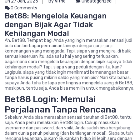
On 27 Jan, 2025
By Vithe
Uncategorized
0 Comments
Bet88: Mengelola Keuangan
dengan Bijak Agar Tidak
Kehilangan Modal
Ah, Bet88. Tempat bagi Anda yang ingin merasakan sensasi judi
bola dan berbagai permainan lainnya dengan janji-janji
kemenangan yang menggoda. Tapi, siapa yang mengira, di balik
semua keseruan itu, ada satu hal yang sering terlupakan:
bagaimana cara mengelola keuangan dengan bijak supaya tidak
kehilangan modal? Tapi, siapa yang peduli dengan itu, kan?
Lagipula, siapa yang tidak ingin menikmati kemenangan besar
tanpa harus pusing mikirin saldo yang menipis? Mari kita bahas,
supaya Anda tahu betapa pentingnya mengelola uang di Bet88,
meskipun, tentu saja, Anda bisa memilih untuk mengabaikannya.
Bet88 Login: Memulai
Perjalanan Tanpa Rencana
Sebelum Anda bisa merasakan sensasi taruhan di Bet88, tentu
saja, Anda perlu melakukan Bet88 login. Cukup masukkan
username dan password, dan voilà, Anda sudah bisa bergabung
dalam dunia penuh peluang (dan kehilangan modal). Siapa butuh
rencana keuangan, bukan? Bukankah hidup ini lebih seru dengan