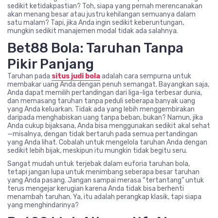
sedikit ketidakpastian? Toh, siapa yang pernah merencanakan
akan menang besar atau justru kehilangan semuanya dalam
satu malam? Tapi, jika Anda ingin sedikit keberuntungan,
mungkin sedikit manajemen modal tidak ada salahnya.
Bet88 Bola: Taruhan Tanpa
Pikir Panjang
Taruhan pada
situs judi bola
adalah cara sempurna untuk
membakar uang Anda dengan penuh semangat. Bayangkan saja,
Anda dapat memilih pertandingan dari liga-liga terbesar dunia,
dan memasang taruhan tanpa peduli seberapa banyak uang
yang Anda keluarkan. Tidak ada yang lebih menggembirakan
daripada menghabiskan uang tanpa beban, bukan? Namun, jika
Anda cukup bijaksana, Anda bisa menggunakan sedikit akal sehat
—misalnya, dengan tidak bertaruh pada semua pertandingan
yang Anda lihat. Cobalah untuk mengelola taruhan Anda dengan
sedikit lebih bijak, meskipun itu mungkin tidak begitu seru.
Sangat mudah untuk terjebak dalam euforia taruhan bola,
tetapi jangan lupa untuk menimbang seberapa besar taruhan
yang Anda pasang. Jangan sampai merasa “tertantang” untuk
terus mengejar kerugian karena Anda tidak bisa berhenti
menambah taruhan. Ya, itu adalah perangkap klasik, tapi siapa
yang menghindarinya?