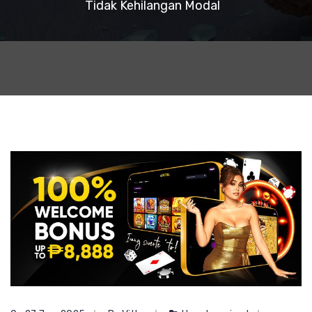
Tidak Kehilangan Modal