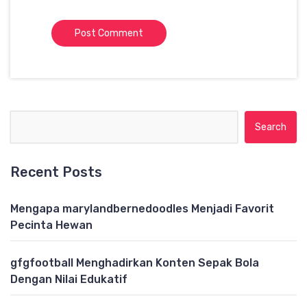
Search for:
Recent Posts
Mengapa marylandbernedoodles Menjadi Favorit
Pecinta Hewan
gfgfootball Menghadirkan Konten Sepak Bola
Dengan Nilai Edukatif