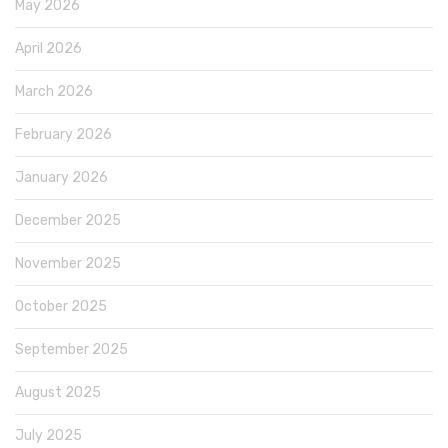
May 2026
April 2026
March 2026
February 2026
January 2026
December 2025
November 2025
October 2025
September 2025
August 2025
July 2025