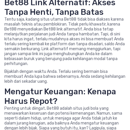
Bet88 Link Alternatif: Akses
Tanpa Henti, Tanpa Batas
Tentu saja, kadang situs utama Bet88 tidak bisa diakses karena
masalah teknis atau pemblokiran. Tidak perlu khawatir, karena
Bet88 menyediakan Bet88 link alternatif. Anda bisa tetap
melanjutkan perjalanan judi Anda tanpa hambatan. Tapi, di sini
kita harus ingat, terlalu mudahnya akses ini bisa membuat Anda
terlalu sering kembali ke platform dan tanpa disadari, saldo Anda
semakin berkurang. Link alternatif memang menggiurkan, tapi
jangan sampai link ini juga menghubungkan Anda ke dalam
kebiasaan buruk yang berujung pada kehilangan modal tanpa
perhitungan.
Bijaklah dengan waktu Anda. Terlalu sering bermain bisa
membuat Anda lupa bahwa sebenarnya, Anda sedang kehilangan
lebih dari sekadar uang.
Mengatur Keuangan: Kenapa
Harus Repot?
Penting untuk diingat, Bet88 adalah situs judi bola yang
menawarkan keseruan dan potensi kemenangan. Namun, sama
seperti dalam hidup, untuk menjaga agar Anda tidak jatuh ke
dalam jurang kerugian, ada baiknya Anda mengatur keuangan
dengan lebih bijak. Siapa yang butuh itu, kan? Lagipula, siapa