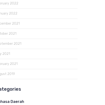
bruary 2022
nuary 2022
cember 2021
tober 2021
ptember 2021
y 2021
bruary 2021
gust 2019
ategories
hasa Daerah