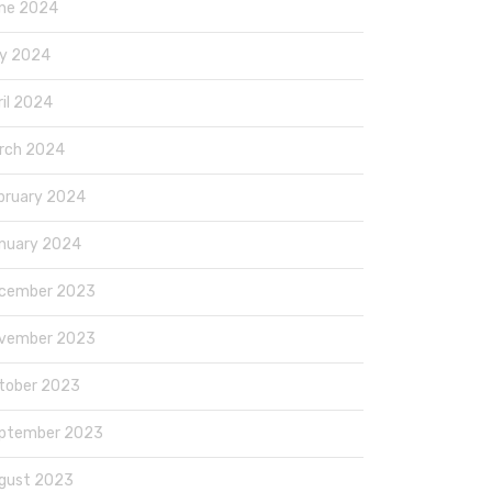
ne 2024
y 2024
ril 2024
rch 2024
bruary 2024
nuary 2024
cember 2023
vember 2023
tober 2023
ptember 2023
gust 2023