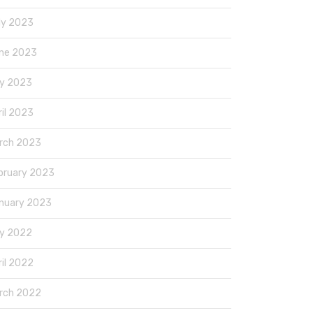
ly 2023
ne 2023
y 2023
ril 2023
rch 2023
bruary 2023
nuary 2023
y 2022
ril 2022
rch 2022