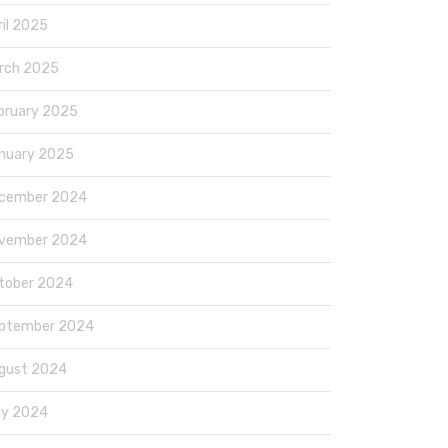
ril 2025
rch 2025
bruary 2025
nuary 2025
cember 2024
vember 2024
tober 2024
ptember 2024
gust 2024
ly 2024