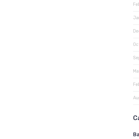
Fe
Ja
De
Oc
Se
Ma
Fe
Au
C
Ba