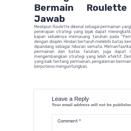
Bermain Roulett
Jawab
Meskipun Roulette dikenal sebagai permainan ya
penerapan strategi yang bijak dapat meningka
kapan sebaiknya memasang taruhan pada “Pemain
dengan disiplin. Hindari bertaruh melebihi batas k
dipandang sebagai hiburan semata. Memanfaatkan 
permainan dan batas taruhan, juga dapat
mengembangkan strategi yang lebih efektif. 
yang baik tentang permainan, pengalaman bermain
berpotensi menguntungkan.
Leave a Reply
Your email address will not be publishe
Comment
*