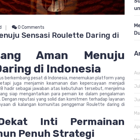
Su
un
Me
d
0 Comments
Du
uju Sensasi Roulette Daring di
bang Aman Menuju
A
aring di Indonesia
Au
erus berkembang pesat di Indonesia, menemukan platform yang
etapi juga menjamin keamanan dan kepercayaan menjadi
Ju
8 hadir sebagai jawaban atas kebutuhan tersebut, menjelma
 yang siap mengantarkan para pemain ke dalam pengalaman
 Dengan reputasi yang solid dan komitmen terhadap layanan
Ju
yaan di kalangan komunitas penggemar Roulette daring di
Ma
Dekat Inti Permainan
Ap
mun Penuh Strategi