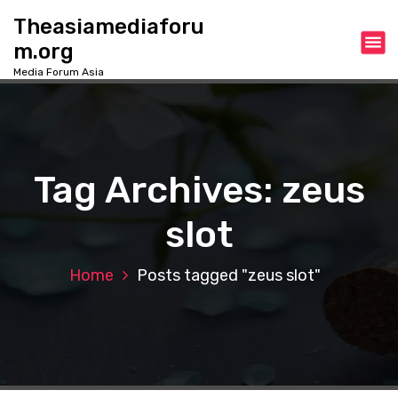
S
Theasiamediaforu
k
m.org
i
p
Media Forum Asia
t
o
c
o
n
Tag Archives: zeus
t
e
slot
n
t
Home
Posts tagged "zeus slot"