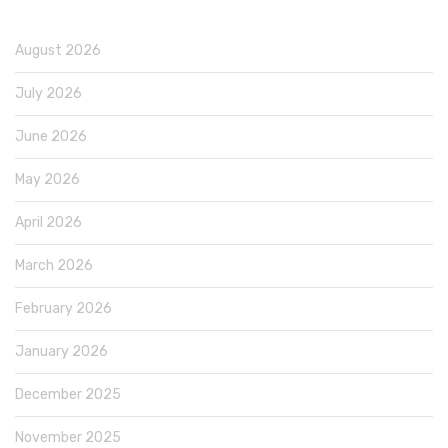
August 2026
July 2026
June 2026
May 2026
April 2026
March 2026
February 2026
January 2026
December 2025
November 2025