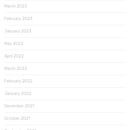
March 2023
February 2023
January 2023
May 2022
April 2022
March 2022
February 2022
January 2022
December 2021
October 2021