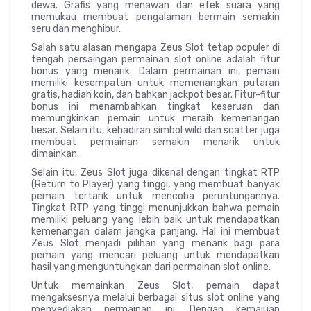
dewa. Grafis yang menawan dan efek suara yang
memukau membuat pengalaman bermain semakin
seru dan menghibur.
Salah satu alasan mengapa Zeus Slot tetap populer di
tengah persaingan permainan slot online adalah fitur
bonus yang menarik. Dalam permainan ini, pemain
memiliki kesempatan untuk memenangkan putaran
gratis, hadiah koin, dan bahkan jackpot besar. Fitur-fitur
bonus ini menambahkan tingkat keseruan dan
memungkinkan pemain untuk meraih kemenangan
besar. Selain itu, kehadiran simbol wild dan scatter juga
membuat permainan semakin menarik untuk
dimainkan.
Selain itu, Zeus Slot juga dikenal dengan tingkat RTP
(Return to Player) yang tinggi, yang membuat banyak
pemain tertarik untuk mencoba peruntungannya.
Tingkat RTP yang tinggi menunjukkan bahwa pemain
memiliki peluang yang lebih baik untuk mendapatkan
kemenangan dalam jangka panjang. Hal ini membuat
Zeus Slot menjadi pilihan yang menarik bagi para
pemain yang mencari peluang untuk mendapatkan
hasil yang menguntungkan dari permainan slot online.
Untuk memainkan Zeus Slot, pemain dapat
mengaksesnya melalui berbagai situs slot online yang
menyediakan permainan ini. Dengan kemajuan