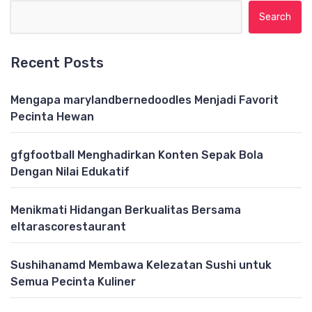
Search for:
Recent Posts
Mengapa marylandbernedoodles Menjadi Favorit
Pecinta Hewan
gfgfootball Menghadirkan Konten Sepak Bola
Dengan Nilai Edukatif
Menikmati Hidangan Berkualitas Bersama
eltarascorestaurant
Sushihanamd Membawa Kelezatan Sushi untuk
Semua Pecinta Kuliner