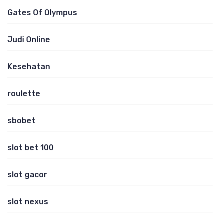
Gates Of Olympus
Judi Online
Kesehatan
roulette
sbobet
slot bet 100
slot gacor
slot nexus