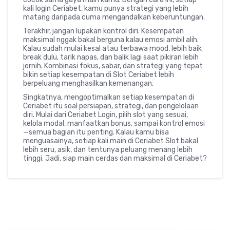
kali login Ceriabet, kamu punya strategi yang lebih
matang daripada cuma mengandalkan keberuntungan.
Terakhir, jangan lupakan kontrol diri. Kesempatan
maksimal nggak bakal berguna kalau emosi ambil alih.
Kalau sudah mulai kesal atau terbawa mood, lebih baik
break dulu, tarik napas, dan balik lagi saat pikiran lebih
jernih. Kombinasi fokus, sabar, dan strategi yang tepat
bikin setiap kesempatan di Slot Ceriabet lebih
berpeluang menghasilkan kemenangan.
Singkatnya, mengoptimalkan setiap kesempatan di
Ceriabet itu soal persiapan, strategi, dan pengelolaan
diri. Mulai dari Ceriabet Login, pilih slot yang sesuai,
kelola modal, manfaatkan bonus, sampai kontrol emosi
—semua bagian itu penting. Kalau kamu bisa
menguasainya, setiap kali main di Ceriabet Slot bakal
lebih seru, asik, dan tentunya peluang menang lebih
tinggi. Jadi, siap main cerdas dan maksimal di Ceriabet?