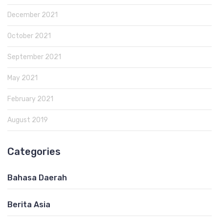
December 2021
October 2021
September 2021
May 2021
February 2021
August 2019
Categories
Bahasa Daerah
Berita Asia