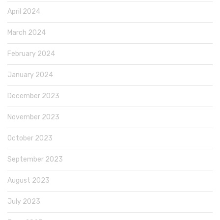
April 2024
March 2024
February 2024
January 2024
December 2023
November 2023
October 2023
September 2023
August 2023
July 2023