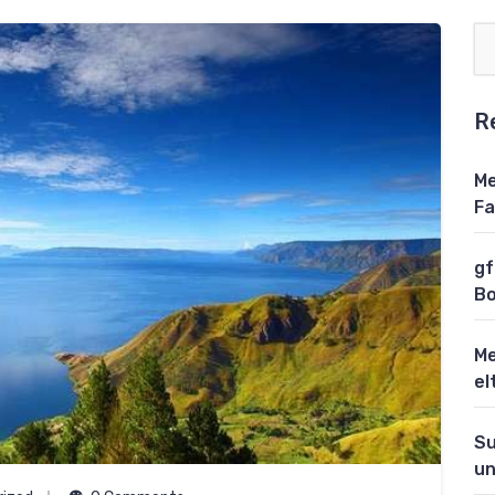
R
Me
Fa
gf
Bo
Me
el
Su
un