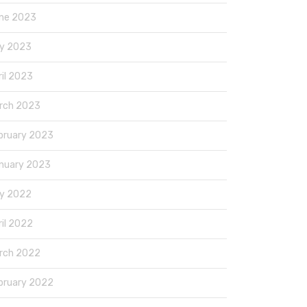
ne 2023
y 2023
ril 2023
rch 2023
bruary 2023
nuary 2023
y 2022
ril 2022
rch 2022
bruary 2022