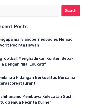
Search for:
ecent Posts
ngapa marylandbernedoodles Menjadi
vorit Pecinta Hewan
gfootball Menghadirkan Konten Sepak
la Dengan Nilai Edukatif
nikmati Hidangan Berkualitas Bersama
tarascorestaurant
shihanamd Membawa Kelezatan Sushi
tuk Semua Pecinta Kuliner