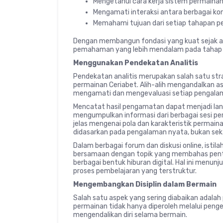
Mengetahui cara kerja sistem permainan
Mengamati interaksi antara berbagai k
Memahami tujuan dari setiap tahapan p
Dengan membangun fondasi yang kuat sejak 
pemahaman yang lebih mendalam pada tahap 
Menggunakan Pendekatan Analitis
Pendekatan analitis merupakan salah satu st
permainan Ceriabet. Alih-alih mengandalkan a
mengamati dan mengevaluasi setiap pengalama
Mencatat hasil pengamatan dapat menjadi l
mengumpulkan informasi dari berbagai sesi p
jelas mengenai pola dan karakteristik perm
didasarkan pada pengalaman nyata, bukan seka
Dalam berbagai forum dan diskusi online, istila
bersamaan dengan topik yang membahas pen
berbagai bentuk hiburan digital. Hal ini men
proses pembelajaran yang terstruktur.
Mengembangkan Disiplin dalam Bermain
Salah satu aspek yang sering diabaikan adal
permainan tidak hanya diperoleh melalui peng
mengendalikan diri selama bermain.