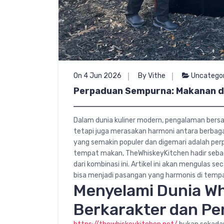
On 4 Jun 2026
By Vithe
Uncatego
Perpaduan Sempurna: Makanan d
Dalam dunia kuliner modern, pengalaman bers
tetapi juga merasakan harmoni antara berbaga
yang semakin populer dan digemari adalah pe
tempat makan, TheWhiskeyKitchen hadir sebag
dari kombinasi ini. Artikel ini akan mengulas
bisa menjadi pasangan yang harmonis di tempat
Menyelami Dunia W
Berkarakter dan P