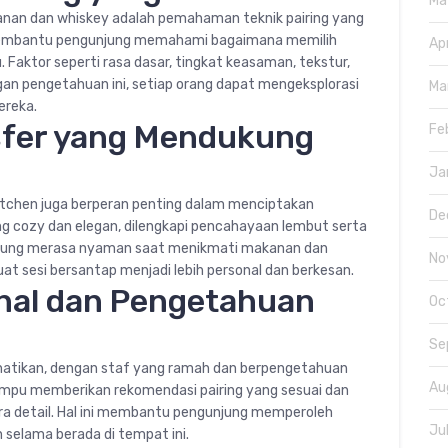
Ma
anan dan whiskey adalah pemahaman teknik pairing yang
an membantu pengunjung memahami bagaimana memilih
Ap
Faktor seperti rasa dasar, tingkat keasaman, tekstur,
n pengetahuan ini, setiap orang dapat mengeksplorasi
Ma
ereka.
fer yang Mendukung
Fe
Ja
Kitchen juga berperan penting dalam menciptakan
De
cozy dan elegan, dilengkapi pencahayaan lembut serta
ung merasa nyaman saat menikmati makanan dan
No
 sesi bersantap menjadi lebih personal dan berkesan.
nal dan Pengetahuan
Oc
Se
hatikan, dengan staf yang ramah dan berpengetahuan
Au
mampu memberikan rekomendasi pairing yang sesuai dan
ara detail. Hal ini membantu pengunjung memperoleh
Ju
selama berada di tempat ini.