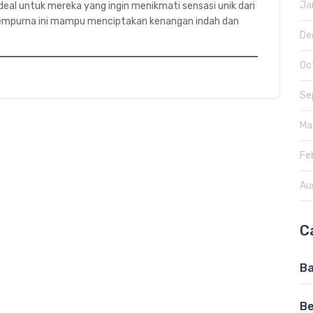
Ja
deal untuk mereka yang ingin menikmati sensasi unik dari
empurna ini mampu menciptakan kenangan indah dan
De
Oc
Se
Ma
Fe
Au
C
Ba
Be