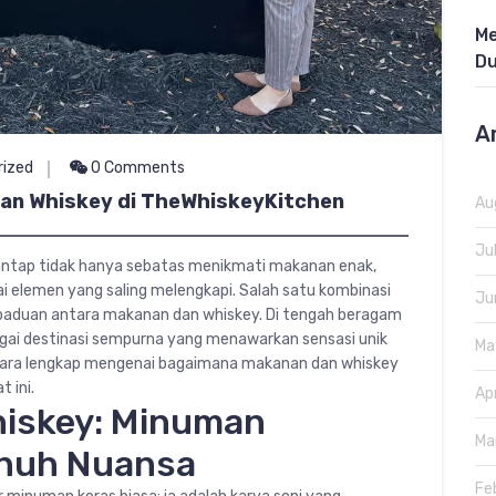
Me
Du
A
rized
0 Comments
an Whiskey di TheWhiskeyKitchen
Au
Ju
antap tidak hanya sebatas menikmati makanan enak,
i elemen yang saling melengkapi. Salah satu kombinasi
Ju
rpaduan antara makanan dan whiskey. Di tengah beragam
ai destinasi sempurna yang menawarkan sensasi unik
Ma
 secara lengkap mengenai bagaimana makanan dan whiskey
 ini.
Ap
hiskey: Minuman
Ma
enuh Nuansa
Fe