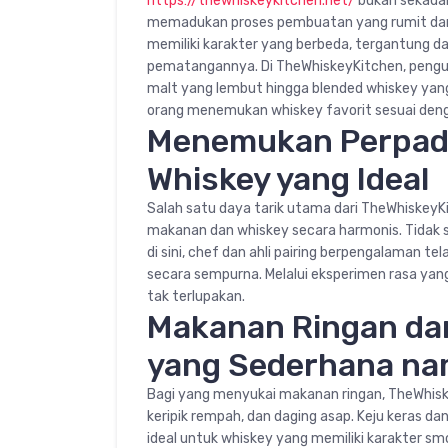
https://thewhiskeykitchen.net/
bukan sekadar
memadukan proses pembuatan yang rumit dan 
memiliki karakter yang berbeda, tergantung dar
pematangannya. Di TheWhiskeyKitchen, pengunj
malt yang lembut hingga blended whiskey yan
orang menemukan whiskey favorit sesuai deng
Menemukan Perpad
Whiskey yang Ideal
Salah satu daya tarik utama dari TheWhiske
makanan dan whiskey secara harmonis. Tidak
di sini, chef dan ahli pairing berpengalama
secara sempurna. Melalui eksperimen rasa y
tak terlupakan.
Makanan Ringan da
yang Sederhana n
Bagi yang menyukai makanan ringan, TheWhiske
keripik rempah, dan daging asap. Keju keras da
ideal untuk whiskey yang memiliki karakter sm