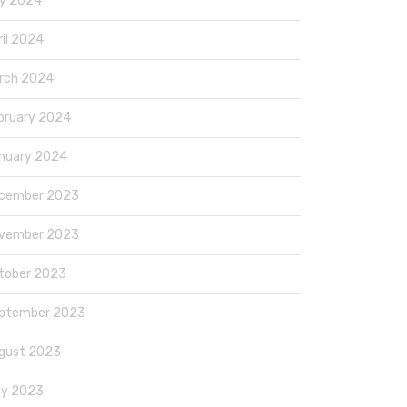
y 2024
ril 2024
rch 2024
bruary 2024
nuary 2024
cember 2023
vember 2023
tober 2023
ptember 2023
gust 2023
ly 2023