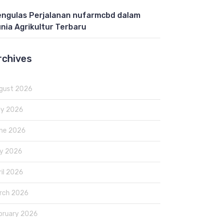
ngulas Perjalanan nufarmcbd dalam
nia Agrikultur Terbaru
rchives
gust 2026
ly 2026
ne 2026
y 2026
ril 2026
rch 2026
bruary 2026