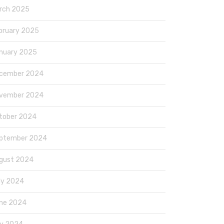
rch 2025
bruary 2025
nuary 2025
cember 2024
vember 2024
tober 2024
ptember 2024
gust 2024
ly 2024
ne 2024