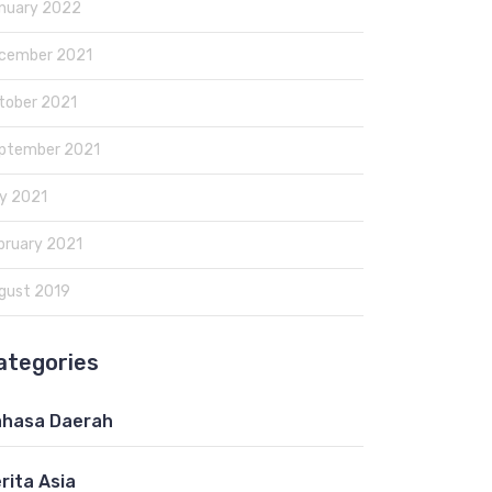
nuary 2022
cember 2021
tober 2021
ptember 2021
y 2021
bruary 2021
gust 2019
ategories
hasa Daerah
rita Asia