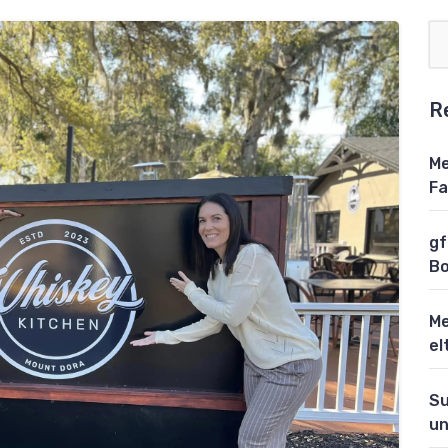
R
Me
Fa
gf
Bo
Me
el
Su
un