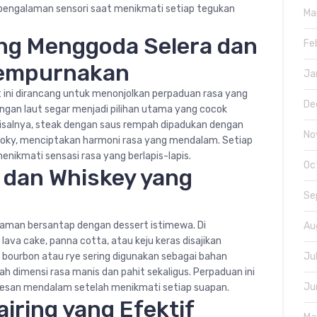
pengalaman sensori saat menikmati setiap tegukan
Ma
ng Menggoda Selera dan
Fe
yempurnakan
Ja
 ini dirancang untuk menonjolkan perpaduan rasa yang
De
ngan laut segar menjadi pilihan utama yang cocok
Misalnya, steak dengan saus rempah dipadukan dengan
No
ky, menciptakan harmoni rasa yang mendalam. Setiap
nikmati sensasi rasa yang berlapis-lapis.
Oc
 dan Whiskey yang
Se
laman bersantap dengan dessert istimewa. Di
Au
ava cake, panna cotta, atau keju keras disajikan
 bourbon atau rye sering digunakan sebagai bahan
Ju
dimensi rasa manis dan pahit sekaligus. Perpaduan ini
Ju
esan mendalam setelah menikmati setiap suapan.
iring yang Efektif