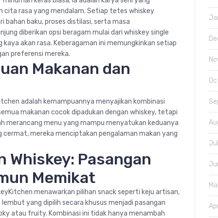
 minuman keras biasa; ia adalah karya seni yang
cita rasa yang mendalam. Setiap tetes whiskey
Ja
i bahan baku, proses distilasi, serta masa
ung diberikan opsi beragam mulai dari whiskey single
De
g kaya akan rasa. Keberagaman ini memungkinkan setiap
an preferensi mereka.
No
uan Makanan dan
Oc
yKitchen adalah kemampuannya menyajikan kombinasi
Se
 semua makanan cocok dipadukan dengan whiskey, tetapi
Au
n telah merancang menu yang mampu menyatukan keduanya
ang cermat, mereka menciptakan pengalaman makan yang
Ju
n Whiskey: Pasangan
Ju
amun Memikat
Ma
yKitchen menawarkan pilihan snack seperti keju artisan,
n lembut yang dipilih secara khusus menjadi pasangan
Ap
oky atau fruity. Kombinasi ini tidak hanya menambah