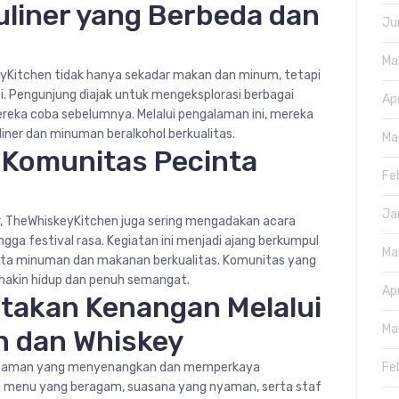
uliner yang Berbeda dan
Ju
Ma
yKitchen tidak hanya sekadar makan dan minum, tetapi
i. Pengunjung diajak untuk mengeksplorasi berbagai
Ap
reka coba sebelumnya. Melalui pengalaman ini, mereka
ner dan minuman beralkohol berkualitas.
Ma
i Komunitas Pecinta
Fe
Ja
r, TheWhiskeyKitchen juga sering mengadakan acara
hingga festival rasa. Kegiatan ini menjadi ajang berkumpul
Ma
ta minuman dan makanan berkualitas. Komunitas yang
makin hidup dan penuh semangat.
Ap
takan Kenangan Melalui
Ma
 dan Whiskey
galaman yang menyenangkan dan memperkaya
Fe
 menu yang beragam, suasana yang nyaman, serta staf