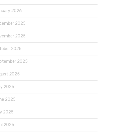
nuary 2026
cember 2025
vember 2025
tober 2025
ptember 2025
gust 2025
ly 2025
ne 2025
y 2025
ril 2025