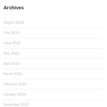
Archives
August 2026
July 2026
June 2026
May 2026
April 2026
March 2026
February 2026
January 2026
December 2025