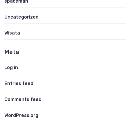
spaceman
Uncategorized
Wisata
Meta
Log in
Entries feed
Comments feed
WordPress.org