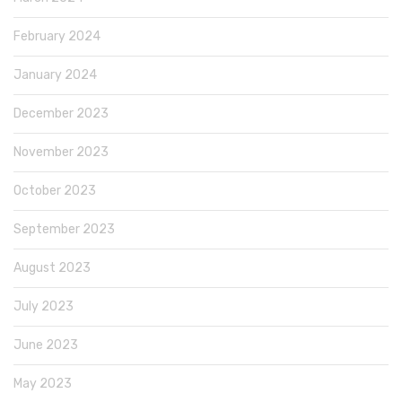
February 2024
January 2024
December 2023
November 2023
October 2023
September 2023
August 2023
July 2023
June 2023
May 2023