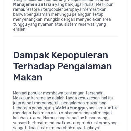
Manajemen antrian
yang baik juga krusial. Meskipun
ramai, restoran terpopuler berupaya memastikan
bahwa pengalaman menunggu pelanggan tetap
menyenangkan, mungkin dengan menyediakan area
tunggu yang nyaman atau sistem reservasi yang
efisien.
Dampak Kepopuleran
Terhadap Pengalaman
Makan
Menjadi populer membawa tantangan tersendiri.
Meskipun keramaian adalah tanda kesuksesan, hal itu
juga dapat memengaruhi pengalaman makan bagi
beberapa pengunjung.
Waktu tunggu
yang lama untuk
mendapatkan meja atau makanan seringkali menjadi
keluhan utama. Namun, bagi sebagian besar orang,
sensasi berhasil mendapatkan tempat di restoran yang
sangat dicari justru menambah daya tariknya.