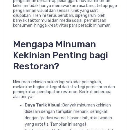
pengalaman bersantap pelanggan. Inovasi minuman
kekinian tidak hanya menawarkan rasa baru, tetapi juga
pengalaman visual dan sensasi unik yang sulit
dilupakan. Tren ini terus berubah, dipengaruhi oleh
banyak faktor mulai dari media sosial, permintaan
konsumen, hingga kreativitas para peracik minuman.
Mengapa Minuman
Kekinian Penting bagi
Restoran?
Minuman kekinian bukan lagi sekadar pelengkap,
melainkan bagian integral dari strategi pemasaran dan
peningkatan pendapatan restoran. Berikut beberapa
alasannya:
Daya Tarik Visual:
Banyak minuman kekinian
didesain dengan tampilan menarik, seringkali
dengan gradasi warna, hiasan unik, atau wadah
yang estetis. Tampilan ini sangat