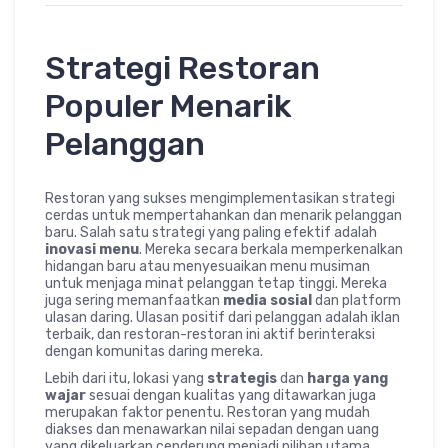
Strategi Restoran
Populer Menarik
Pelanggan
Restoran yang sukses mengimplementasikan strategi
cerdas untuk mempertahankan dan menarik pelanggan
baru. Salah satu strategi yang paling efektif adalah
inovasi menu
. Mereka secara berkala memperkenalkan
hidangan baru atau menyesuaikan menu musiman
untuk menjaga minat pelanggan tetap tinggi. Mereka
juga sering memanfaatkan
media sosial
dan platform
ulasan daring. Ulasan positif dari pelanggan adalah iklan
terbaik, dan restoran-restoran ini aktif berinteraksi
dengan komunitas daring mereka.
Lebih dari itu, lokasi yang
strategis
dan
harga yang
wajar
sesuai dengan kualitas yang ditawarkan juga
merupakan faktor penentu. Restoran yang mudah
diakses dan menawarkan nilai sepadan dengan uang
yang dikeluarkan cenderung menjadi pilihan utama.