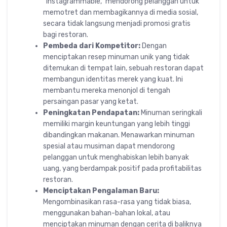
“Instagrammable,” mendorong pelanggan untuk
memotret dan membagikannya di media sosial,
secara tidak langsung menjadi promosi gratis
bagi restoran.
Pembeda dari Kompetitor:
Dengan
menciptakan resep minuman unik yang tidak
ditemukan di tempat lain, sebuah restoran dapat
membangun identitas merek yang kuat. Ini
membantu mereka menonjol di tengah
persaingan pasar yang ketat.
Peningkatan Pendapatan:
Minuman seringkali
memiliki margin keuntungan yang lebih tinggi
dibandingkan makanan. Menawarkan minuman
spesial atau musiman dapat mendorong
pelanggan untuk menghabiskan lebih banyak
uang, yang berdampak positif pada profitabilitas
restoran.
Menciptakan Pengalaman Baru:
Mengombinasikan rasa-rasa yang tidak biasa,
menggunakan bahan-bahan lokal, atau
menciptakan minuman dengan cerita di baliknya