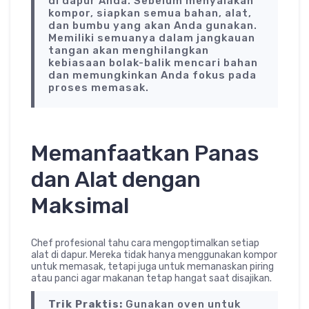
di dapur Anda. Sebelum menyalakan
kompor, siapkan semua bahan, alat,
dan bumbu yang akan Anda gunakan.
Memiliki semuanya dalam jangkauan
tangan akan menghilangkan
kebiasaan bolak-balik mencari bahan
dan memungkinkan Anda fokus pada
proses memasak.
Memanfaatkan Panas
dan Alat dengan
Maksimal
Chef profesional tahu cara mengoptimalkan setiap
alat di dapur. Mereka tidak hanya menggunakan kompor
untuk memasak, tetapi juga untuk memanaskan piring
atau panci agar makanan tetap hangat saat disajikan.
Trik Praktis:
Gunakan oven untuk