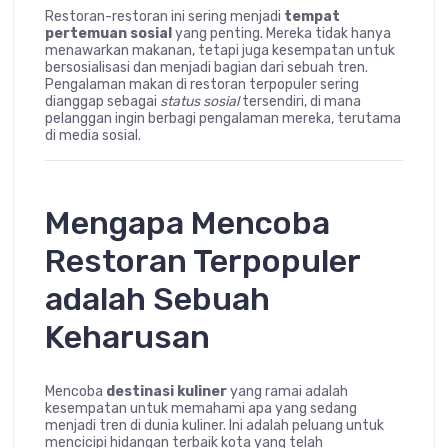
Restoran-restoran ini sering menjadi
tempat
pertemuan sosial
yang penting. Mereka tidak hanya
menawarkan makanan, tetapi juga kesempatan untuk
bersosialisasi dan menjadi bagian dari sebuah tren.
Pengalaman makan di restoran terpopuler sering
dianggap sebagai
status sosial
tersendiri, di mana
pelanggan ingin berbagi pengalaman mereka, terutama
di media sosial.
Mengapa Mencoba
Restoran Terpopuler
adalah Sebuah
Keharusan
Mencoba
destinasi kuliner
yang ramai adalah
kesempatan untuk memahami apa yang sedang
menjadi tren di dunia kuliner. Ini adalah peluang untuk
mencicipi hidangan terbaik kota yang telah