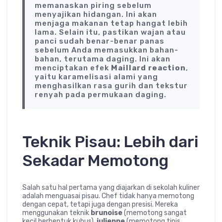
memanaskan piring sebelum
menyajikan hidangan. Ini akan
menjaga makanan tetap hangat lebih
lama. Selain itu, pastikan wajan atau
panci sudah benar-benar panas
sebelum Anda memasukkan bahan-
bahan, terutama daging. Ini akan
menciptakan efek
Maillard reaction
,
yaitu karamelisasi alami yang
menghasilkan rasa gurih dan tekstur
renyah pada permukaan daging.
Teknik Pisau: Lebih dari
Sekadar Memotong
Salah satu hal pertama yang diajarkan di sekolah kuliner
adalah menguasai pisau. Chef tidak hanya memotong
dengan cepat, tetapi juga dengan presisi. Mereka
menggunakan teknik
brunoise
(memotong sangat
kecil berbentuk kubus),
julienne
(memotong tipis