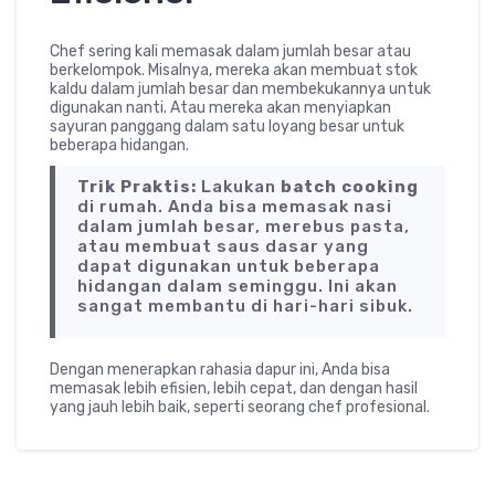
Chef sering kali memasak dalam jumlah besar atau
berkelompok. Misalnya, mereka akan membuat stok
kaldu dalam jumlah besar dan membekukannya untuk
digunakan nanti. Atau mereka akan menyiapkan
sayuran panggang dalam satu loyang besar untuk
beberapa hidangan.
Trik Praktis:
Lakukan
batch cooking
di rumah. Anda bisa memasak nasi
dalam jumlah besar, merebus pasta,
atau membuat saus dasar yang
dapat digunakan untuk beberapa
hidangan dalam seminggu. Ini akan
sangat membantu di hari-hari sibuk.
Dengan menerapkan rahasia dapur ini, Anda bisa
memasak lebih efisien, lebih cepat, dan dengan hasil
yang jauh lebih baik, seperti seorang chef profesional.