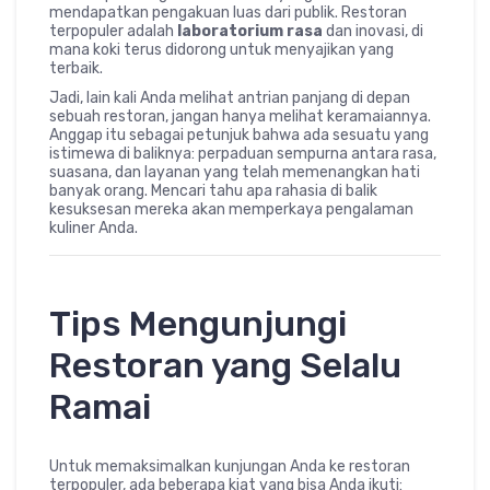
mendapatkan pengakuan luas dari publik. Restoran
terpopuler adalah
laboratorium rasa
dan inovasi, di
mana koki terus didorong untuk menyajikan yang
terbaik.
Jadi, lain kali Anda melihat antrian panjang di depan
sebuah restoran, jangan hanya melihat keramaiannya.
Anggap itu sebagai petunjuk bahwa ada sesuatu yang
istimewa di baliknya: perpaduan sempurna antara rasa,
suasana, dan layanan yang telah memenangkan hati
banyak orang. Mencari tahu apa rahasia di balik
kesuksesan mereka akan memperkaya pengalaman
kuliner Anda.
Tips Mengunjungi
Restoran yang Selalu
Ramai
Untuk memaksimalkan kunjungan Anda ke restoran
terpopuler, ada beberapa kiat yang bisa Anda ikuti: