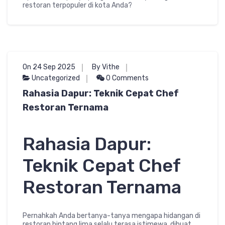
restoran terpopuler di kota Anda?
On 24 Sep 2025
By Vithe
Uncategorized
0 Comments
Rahasia Dapur: Teknik Cepat Chef
Restoran Ternama
Rahasia Dapur:
Teknik Cepat Chef
Restoran Ternama
Pernahkah Anda bertanya-tanya mengapa hidangan di
restoran bintang lima selalu terasa istimewa, dibuat