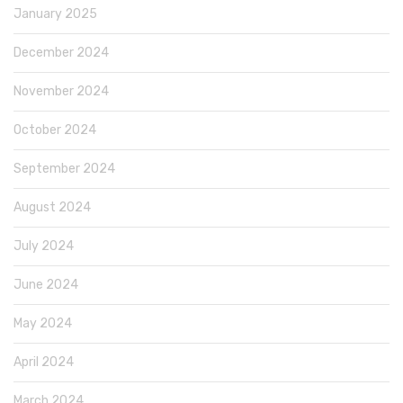
January 2025
December 2024
November 2024
October 2024
September 2024
August 2024
July 2024
June 2024
May 2024
April 2024
March 2024