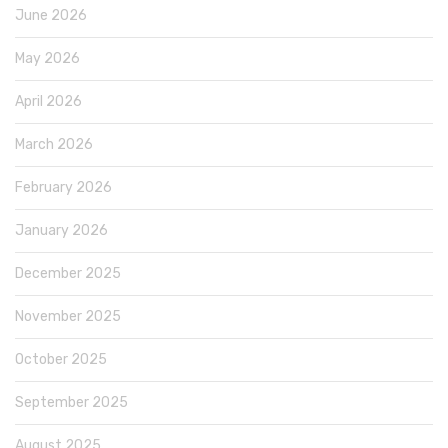
June 2026
May 2026
April 2026
March 2026
February 2026
January 2026
December 2025
November 2025
October 2025
September 2025
August 2025