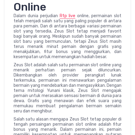
Online
Dalam dunia perjudian
Rtp live
online, permainan slot
telah menjadi salah satu yang paling populer di antara
para pemain. Dan di antara berbagai variasi permainan
slot yang tersedia, Zeus Slot tetap menjadi favorit
bagi banyak orang. Meskipun sudah banyak permainan
slot baru yang bermunculan, tetapi Zeus Slot masih
terus menarik minat pemain dengan grafis yang
menakjubkan, fitur bonus yang menggiurkan, dan
kesempatan untuk memenangkan hadiah besar.
Zeus Slot adalah salah satu permainan slot online yang
menarik perhatian pemain sejak diluncurkan.
Dikembangkan oleh provider perangkat lunak
terkemuka, permainan ini menawarkan pengalaman
bermain yang mendebarkan dan mengasyikkan. Dengan
tema mitologi Yunani klasik, Zeus Slot mengajak
pemain untuk merasakan sensasi bermain di dunia para
dewa. Grafis yang menawan dan efek suara yang
memukau membuat pengalaman bermain semakin
seru dan menghibur.
Salah satu alasan mengapa Zeus Slot tetap populer di
tengah persaingan permainan slot online adalah fitur
bonus yang menarik. Dalam permainan ini, pemain
memiliki kesempatan untuk memenangkan putaran