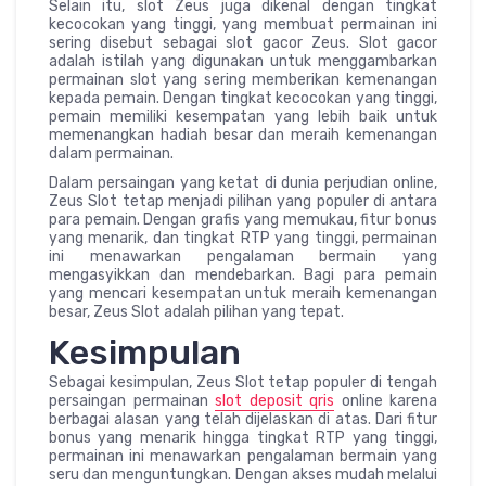
Selain itu, slot Zeus juga dikenal dengan tingkat
kecocokan yang tinggi, yang membuat permainan ini
sering disebut sebagai slot gacor Zeus. Slot gacor
adalah istilah yang digunakan untuk menggambarkan
permainan slot yang sering memberikan kemenangan
kepada pemain. Dengan tingkat kecocokan yang tinggi,
pemain memiliki kesempatan yang lebih baik untuk
memenangkan hadiah besar dan meraih kemenangan
dalam permainan.
Dalam persaingan yang ketat di dunia perjudian online,
Zeus Slot tetap menjadi pilihan yang populer di antara
para pemain. Dengan grafis yang memukau, fitur bonus
yang menarik, dan tingkat RTP yang tinggi, permainan
ini menawarkan pengalaman bermain yang
mengasyikkan dan mendebarkan. Bagi para pemain
yang mencari kesempatan untuk meraih kemenangan
besar, Zeus Slot adalah pilihan yang tepat.
Kesimpulan
Sebagai kesimpulan, Zeus Slot tetap populer di tengah
persaingan permainan
slot deposit qris
online karena
berbagai alasan yang telah dijelaskan di atas. Dari fitur
bonus yang menarik hingga tingkat RTP yang tinggi,
permainan ini menawarkan pengalaman bermain yang
seru dan menguntungkan. Dengan akses mudah melalui