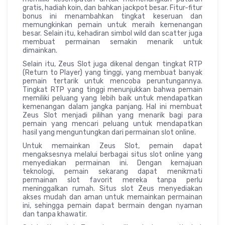
gratis, hadiah koin, dan bahkan jackpot besar. Fitur-fitur
bonus ini menambahkan tingkat keseruan dan
memungkinkan pemain untuk meraih kemenangan
besar. Selain itu, kehadiran simbol wild dan scatter juga
membuat permainan semakin menarik untuk
dimainkan.
Selain itu, Zeus Slot juga dikenal dengan tingkat RTP
(Return to Player) yang tinggi, yang membuat banyak
pemain tertarik untuk mencoba peruntungannya.
Tingkat RTP yang tinggi menunjukkan bahwa pemain
memiliki peluang yang lebih baik untuk mendapatkan
kemenangan dalam jangka panjang. Hal ini membuat
Zeus Slot menjadi pilihan yang menarik bagi para
pemain yang mencari peluang untuk mendapatkan
hasil yang menguntungkan dari permainan slot online.
Untuk memainkan Zeus Slot, pemain dapat
mengaksesnya melalui berbagai situs slot online yang
menyediakan permainan ini. Dengan kemajuan
teknologi, pemain sekarang dapat menikmati
permainan slot favorit mereka tanpa perlu
meninggalkan rumah. Situs slot Zeus menyediakan
akses mudah dan aman untuk memainkan permainan
ini, sehingga pemain dapat bermain dengan nyaman
dan tanpa khawatir.