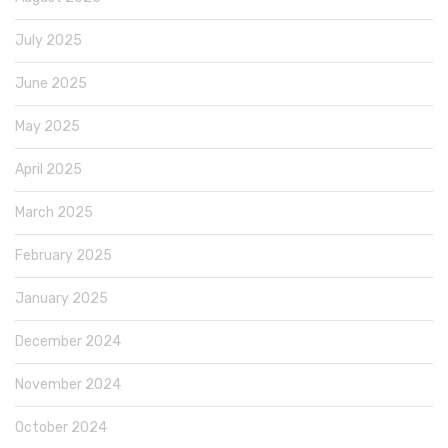
July 2025
June 2025
May 2025
April 2025
March 2025
February 2025
January 2025
December 2024
November 2024
October 2024