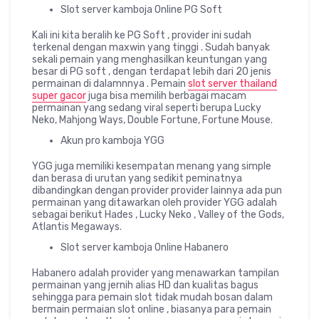
Slot server kamboja Online PG Soft
Kali ini kita beralih ke PG Soft , provider ini sudah
terkenal dengan maxwin yang tinggi . Sudah banyak
sekali pemain yang menghasilkan keuntungan yang
besar di PG soft , dengan terdapat lebih dari 20 jenis
permainan di dalamnnya . Pemain
slot server thailand
super gacor
juga bisa memilih berbagai macam
permainan yang sedang viral seperti berupa Lucky
Neko, Mahjong Ways, Double Fortune, Fortune Mouse.
Akun pro kamboja YGG
YGG juga memiliki kesempatan menang yang simple
dan berasa di urutan yang sedikit peminatnya
dibandingkan dengan provider provider lainnya ada pun
permainan yang ditawarkan oleh provider YGG adalah
sebagai berikut Hades , Lucky Neko , Valley of the Gods,
Atlantis Megaways.
Slot server kamboja Online Habanero
Habanero adalah provider yang menawarkan tampilan
permainan yang jernih alias HD dan kualitas bagus
sehingga para pemain slot tidak mudah bosan dalam
bermain permaian slot online , biasanya para pemain