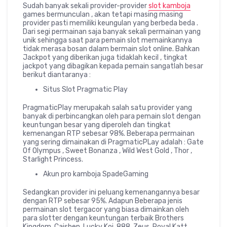
Sudah banyak sekali provider-provider
slot kamboja
games bermunculan , akan tetapi masing masing
provider pasti memiliki keungulan yang berbeda beda .
Dari segi permainan saja banyak sekali permainan yang
unik sehingga saat para pemain slot memainkannya
tidak merasa bosan dalam bermain slot online. Bahkan
Jackpot yang diberikan juga tidaklah kecil , tingkat
jackpot yang dibagikan kepada pemain sangatlah besar
berikut diantaranya :
Situs Slot Pragmatic Play
PragmaticPlay merupakah salah satu provider yang
banyak di perbincangkan oleh para pemain slot dengan
keuntungan besar yang diperoleh dan tingkat
kemenangan RTP sebesar 98%. Beberapa permainan
yang sering dimainakan di PragmaticPLay adalah : Gate
Of Olympus , Sweet Bonanza , Wild West Gold , Thor ,
Starlight Princess.
Akun pro kamboja SpadeGaming
Sedangkan provider ini peluang kemenangannya besar
dengan RTP sebesar 95%. Adapun Beberapa jenis
permainan slot tergacor yang biasa dimainkan oleh
para slotter dengan keuntungan terbaik Brothers
Kingdom, Caishen, Lucky Koi, 888, Zeus, Royal Katt.