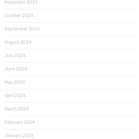
November 2024
October 2024
September 2024
August 2024
July 2024
June 2024
May 2024
April 2024
March 2024
February 2024
January 2024