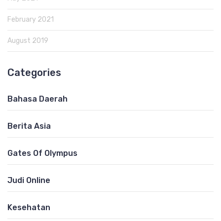
February 2021
August 2019
Categories
Bahasa Daerah
Berita Asia
Gates Of Olympus
Judi Online
Kesehatan