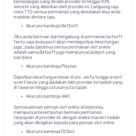
kemenangan yang dimiliki provider ini hingga 90%
winrate yang diberikan oleh provider ini. Langusng saja
coba TTG semua permainan yang disediakan bisa anda
mainkan dimana saja.
Akun pro kamboja BetSoft
Jika anda bermain dan bergabung di permainan betsoft
tentu saja anda pasti akan mendapatkan keuntungan
juga , pada dasarnya semua permainan slot online
adalah sama.Betsoft juga mempunyai jackpot yang
luar biasa
Akun pro kamboja Playson
Dapatkan keuntungan besar di sini , serta tunggu event
event besar yang diadakan oleh provider ini hadiah yang
di tawaran hingga ratusan juta rupiah.
Akun pro kamboja AWC
Semua pemain pemain slot online di Indonesia
mempunyai kesempatan bermain permainan
terpopuler di provider ini, dengan aneka macam hadiah
yang akan dibagikan kepada para pemain slot online
Akun pro kamboja DCSlot