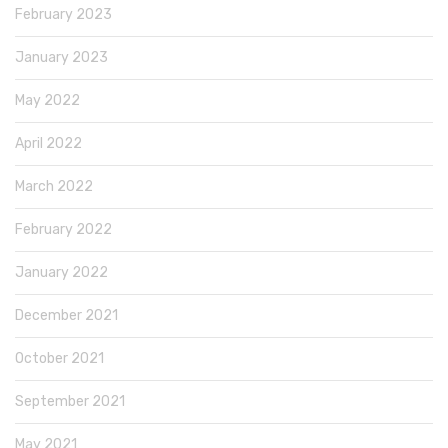
February 2023
January 2023
May 2022
April 2022
March 2022
February 2022
January 2022
December 2021
October 2021
September 2021
May 2021