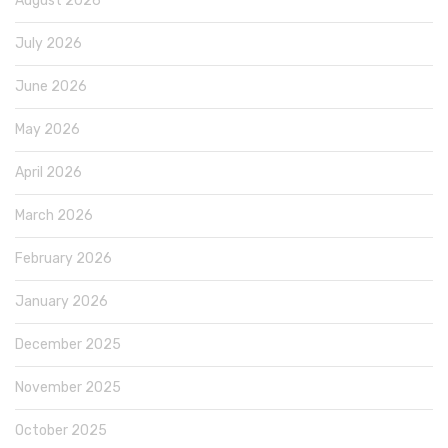
August 2026
July 2026
June 2026
May 2026
April 2026
March 2026
February 2026
January 2026
December 2025
November 2025
October 2025