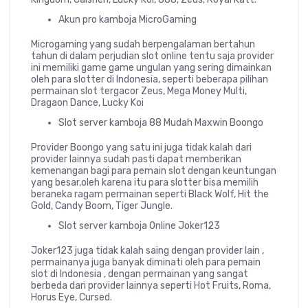
Akun pro kamboja MicroGaming
Microgaming yang sudah berpengalaman bertahun
tahun di dalam perjudian slot online tentu saja provider
ini memiliki game game ungulan yang sering dimainkan
oleh para slotter di Indonesia, seperti beberapa pilihan
permainan slot tergacor Zeus, Mega Money Multi,
Dragaon Dance, Lucky Koi
Slot server kamboja 88 Mudah Maxwin Boongo
Provider Boongo yang satu ini juga tidak kalah dari
provider lainnya sudah pasti dapat memberikan
kemenangan bagi para pemain slot dengan keuntungan
yang besar,oleh karena itu para slotter bisa memilih
beraneka ragam permainan seperti Black Wolf, Hit the
Gold, Candy Boom, Tiger Jungle.
Slot server kamboja Online Joker123
Joker123 juga tidak kalah saing dengan provider lain ,
permainanya juga banyak diminati oleh para pemain
slot di Indonesia , dengan permainan yang sangat
berbeda dari provider lainnya seperti Hot Fruits, Roma,
Horus Eye, Cursed.