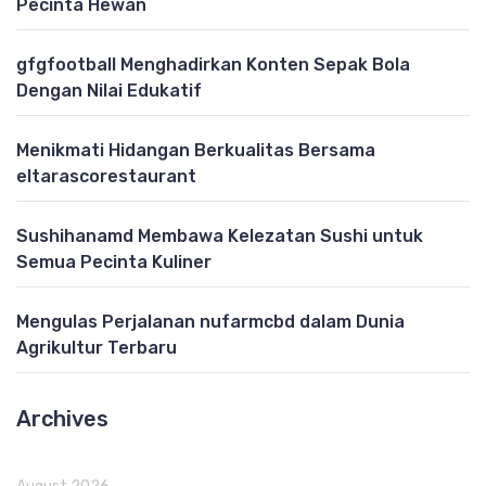
Pecinta Hewan
gfgfootball Menghadirkan Konten Sepak Bola
Dengan Nilai Edukatif
Menikmati Hidangan Berkualitas Bersama
eltarascorestaurant
Sushihanamd Membawa Kelezatan Sushi untuk
Semua Pecinta Kuliner
Mengulas Perjalanan nufarmcbd dalam Dunia
Agrikultur Terbaru
Archives