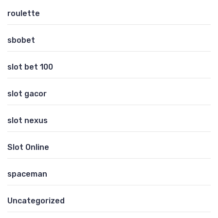
roulette
sbobet
slot bet 100
slot gacor
slot nexus
Slot Online
spaceman
Uncategorized