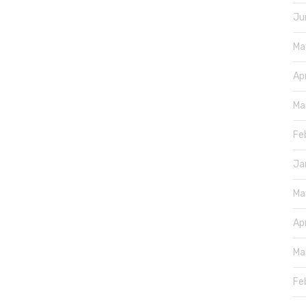
Ju
Ma
Ap
Ma
Fe
Ja
Ma
Ap
Ma
Fe