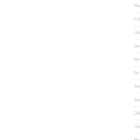
Ma
Fe
Ja
De
No
Oc
Se
Au
Ju
Ju