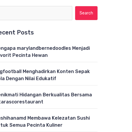
Search for:
ecent Posts
ngapa marylandbernedoodles Menjadi
vorit Pecinta Hewan
gfootball Menghadirkan Konten Sepak
la Dengan Nilai Edukatif
nikmati Hidangan Berkualitas Bersama
tarascorestaurant
shihanamd Membawa Kelezatan Sushi
tuk Semua Pecinta Kuliner