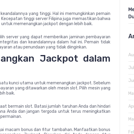
Me
n keandalannya yang tinggi. Hal ini memungkinkan pemain
Du
Kecepatan tinggi server Filipina juga memastikan bahwa
untuk memenangkan jackpot dengan lebih baik.
A
milih server yang dapat memberikan jaminan pembayaran
 integritas dan keandalannya dalam hal ini. Pemain tidak
yaran atau penundaan yang tidak diinginkan.
Au
angkan Jackpot dalam
Ju
Ju
h satu kunci utama untuk memenangkan jackpot. Sebelum
ayaran yang ditawarkan oleh mesin slot. Pilih mesin yang
ih baik.
Ma
aat bermain slot. Batasi jumlah taruhan Anda dan hindari
Ap
ana Anda dan jangan tergoda untuk terus meningkatkan
 permainan.
Ma
agai macam bonus dan fitur tambahan. Manfaatkan bonus
Fe