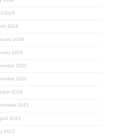
y 2024
ril 2024
rch 2024
bruary 2024
nuary 2024
cember 2023
vember 2023
tober 2023
ptember 2023
gust 2023
ly 2023