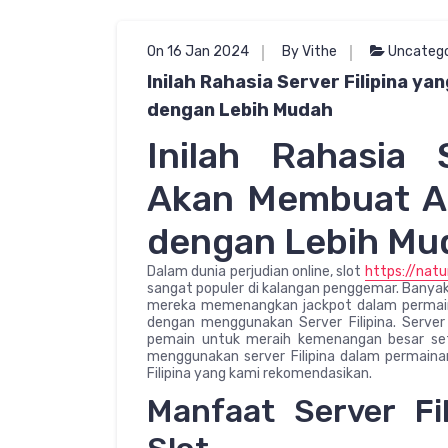
On 16 Jan 2024
By Vithe
Uncatego
Inilah Rahasia Server Filipina 
dengan Lebih Mudah
Inilah Rahasia 
Akan Membuat A
dengan Lebih Mu
Dalam dunia perjudian online, slot
https://natu
sangat populer di kalangan penggemar. Banya
mereka memenangkan jackpot dalam permainan
dengan menggunakan Server Filipina. Server 
pemain untuk meraih kemenangan besar set
menggunakan server Filipina dalam permainan
Filipina yang kami rekomendasikan.
Manfaat Server Fi