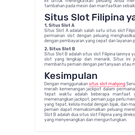
ini untuk meningkatkan peluang Anda mem
tambahan pada mesin dan manfaatkan sebaik
Situs Slot Filipina
1. Situs Slot A
Situs Slot A adalah salah satu situs slot Fi
permainan slot dengan peluang menghasilkan j
dengan pembayaran yang cepat dan layanan p
2. Situs Slot B
Situs Slot B adalah situs slot Filipina lainny
slot yang lengkap dan menarik. Situs ini
membantu pemain dengan pertanyaan atau ma
Kesimpulan
Dengan menggunakan
situs slot mahjong
Serv
meraih kemenangan jackpot dalam permainan
tepat waktu adalah beberapa manfaat ya
memenangkan jackpot, pemain juga perlu mempe
yang tepat, kelola modal dengan bijak, dan m
pemain dapat memaksimalkan peluang merek
Slot B adalah dua situs slot Filipina yang d
yang menyenangkan dan menguntungkan.