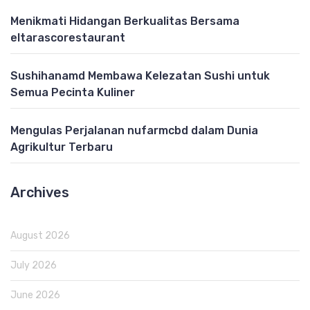
Menikmati Hidangan Berkualitas Bersama
eltarascorestaurant
Sushihanamd Membawa Kelezatan Sushi untuk
Semua Pecinta Kuliner
Mengulas Perjalanan nufarmcbd dalam Dunia
Agrikultur Terbaru
Archives
August 2026
July 2026
June 2026