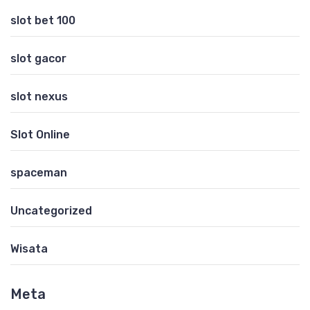
slot bet 100
slot gacor
slot nexus
Slot Online
spaceman
Uncategorized
Wisata
Meta