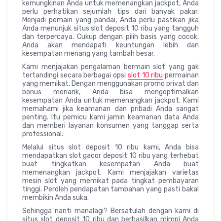
kemungkinan Anda untuk memenangkan jackpot, Anda
perlu perhatikan sejumlah tips dari banyak pakar.
Menjadi pemain yang pandai, Anda perlu pastikan jika
Anda menunjuk situs slot deposit 10 ribu yang tangguh
dan terpercaya. Cukup dengan pilih basis yang cocok,
Anda akan mendapati keuntungan lebih dan
kesempatan menang yang tambah besar.
Kami menjajakan pengalaman bermain slot yang gak
tertandingi secara berbagai opsi
slot 10 ribu
permainan
yang memikat. Dengan menggunakan promo privat dan
bonus menarik, Anda bisa mengoptimalkan
kesempatan Anda untuk memenangkan jackpot. Kami
memahami jika keamanan dan pribadi Anda sangat
penting. Itu pemicu kami jamin keamanan data Anda
dan memberi layanan konsumen yang tanggap serta
professional.
Melalui situs slot deposit 10 ribu kami, Anda bisa
mendapatkan slot gacor deposit 10 ribu yang terhebat
buat tingkatkan kesempatan Anda buat
memenangkan jackpot. Kami menjajakan varietas
mesin slot yang memikat pada tingkat pembayaran
tinggi. Peroleh pendapatan tambahan yang pasti bakal
membikin Anda suka.
Sehingga nanti manalagi? Bersatulah dengan kami di
situs slot deposit 10 ribu dan berhasilkan mimpi Anda