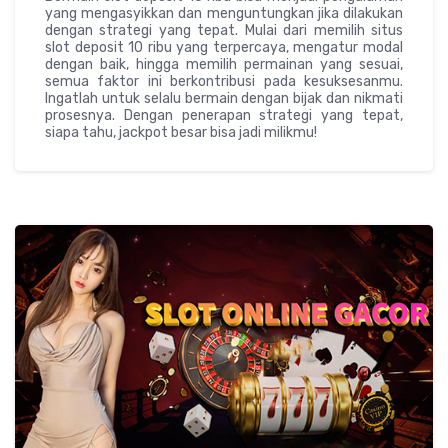
yang mengasyikkan dan menguntungkan jika dilakukan
dengan strategi yang tepat. Mulai dari memilih situs
slot deposit 10 ribu yang terpercaya, mengatur modal
dengan baik, hingga memilih permainan yang sesuai,
semua faktor ini berkontribusi pada kesuksesanmu.
Ingatlah untuk selalu bermain dengan bijak dan nikmati
prosesnya. Dengan penerapan strategi yang tepat,
siapa tahu, jackpot besar bisa jadi milikmu!