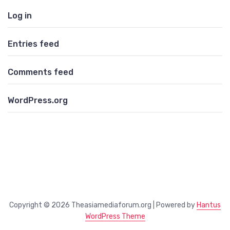
Log in
Entries feed
Comments feed
WordPress.org
Copyright © 2026 Theasiamediaforum.org | Powered by
Hantus
WordPress Theme