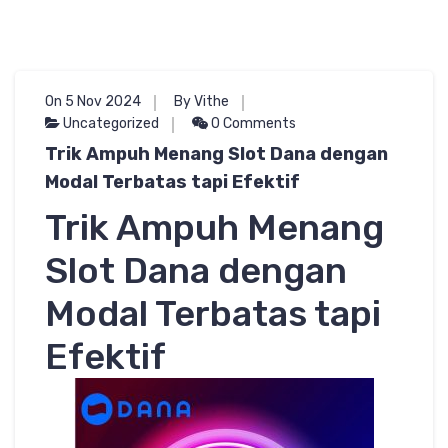
On 5 Nov 2024
By Vithe
Uncategorized
0 Comments
Trik Ampuh Menang Slot Dana dengan
Modal Terbatas tapi Efektif
Trik Ampuh Menang
Slot Dana dengan
Modal Terbatas tapi
Efektif