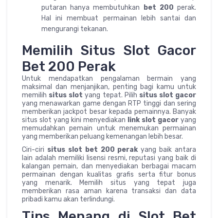
putaran hanya membutuhkan
bet 200
perak.
Hal ini membuat permainan lebih santai dan
mengurangi tekanan.
Memilih Situs Slot Gacor
Bet 200 Perak
Untuk mendapatkan pengalaman bermain yang
maksimal dan menjanjikan, penting bagi kamu untuk
memilih
situs slot
yang tepat. Pilih
situs slot gacor
yang menawarkan game dengan RTP tinggi dan sering
memberikan jackpot besar kepada pemainnya. Banyak
situs slot yang kini menyediakan
link slot gacor
yang
memudahkan pemain untuk menemukan permainan
yang memberikan peluang kemenangan lebih besar.
Ciri-ciri
situs slot bet 200 perak
yang baik antara
lain adalah memiliki lisensi resmi, reputasi yang baik di
kalangan pemain, dan menyediakan berbagai macam
permainan dengan kualitas grafis serta fitur bonus
yang menarik. Memilih situs yang tepat juga
memberikan rasa aman karena transaksi dan data
pribadi kamu akan terlindungi.
Tips Menang di Slot Bet