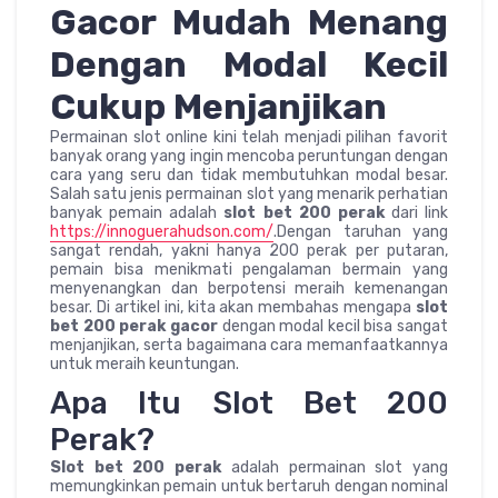
Gacor Mudah Menang
Dengan Modal Kecil
Cukup Menjanjikan
Permainan slot online kini telah menjadi pilihan favorit
banyak orang yang ingin mencoba peruntungan dengan
cara yang seru dan tidak membutuhkan modal besar.
Salah satu jenis permainan slot yang menarik perhatian
banyak pemain adalah
slot bet 200 perak
dari link
https://innoguerahudson.com/
.Dengan taruhan yang
sangat rendah, yakni hanya 200 perak per putaran,
pemain bisa menikmati pengalaman bermain yang
menyenangkan dan berpotensi meraih kemenangan
besar. Di artikel ini, kita akan membahas mengapa
slot
bet 200 perak gacor
dengan modal kecil bisa sangat
menjanjikan, serta bagaimana cara memanfaatkannya
untuk meraih keuntungan.
Apa Itu Slot Bet 200
Perak?
Slot bet 200 perak
adalah permainan slot yang
memungkinkan pemain untuk bertaruh dengan nominal