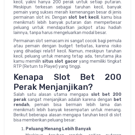
kecil, yakni hanya 200 perak untuk setiap putaran.
Meskipun terkesan sebagai taruhan kecil, banyak
pemain yang sukses meraih kemenangan besar di jenis
permainan slot ini. Dengan
slot bet kecil
, kamu bisa
menikmati lebih banyak putaran dan memperbesar
peluang untuk mendapatkan jackpot atau hadiah
lainnya, tanpa harus mengeluarkan modal besar.
Permainan slot semacam ini sangat cocok bagi pemula
atau pemain dengan budget terbatas, karena risiko
yang dihadapi relatif kecil. Namun, meskipun taruhan
kecil, peluang untuk menang tetap ada, terutama jika
kamu memilih
situs slot gacor
yang memiliki tingkat
RTP (Return to Player) yang tinggi.
Kenapa Slot Bet 200
Perak Menjanjikan?
Salah satu alasan utama mengapa
slot bet 200
perak
sangat menjanjikan adalah karena dengan
bet
rendah
, pemain bisa bermain lebih lama dan
menikmati lebih banyak kesempatan untuk menang.
Berikut beberapa alasan mengapa taruhan kecil di slot
bisa memberikan peluang besar:
Peluang Menang Lebih Banyak