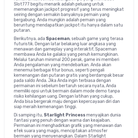
Slot777 begitu menarik adalah peluang untuk
memenangkan jackpot progresif yang terus meningkat
seiring dengan semakin banyaknya pemain yang
bergabung. Anda mungkin adalah pemain yang
beruntung mendapatkan jackpot itu hanya dalam satu
putaran.
Berikutnya, ada
Spaceman
, sebuah game yang terasa
futuristik. Dengan latar belakang luar angkasa yang
menawan dan gameplay yang interaktif, Spaceman
membawa Anda ke galaksi yang penuh kemungkinan.
Melalui taruhan minimal 200 perak, game ini memberi
Anda pengalaman yang mendebarkan. Anda akan
menemui berbagai fitur bonus, seperti pengali
kemenangan dan putaran gratis yang berdampak besar
pada saldo Anda. Jika Anda ingin terbiasa dengan
permainan ini sebelum bertaruh secara nyata, Anda
memiliki opsi untuk bermain dalam mode demo tanpa
risiko kehilangan uang. Dengan latihan yang cukup,
Anda bisa bergerak maju dengan kepercayaan diri dan
siap meraih kemenangan tinggi.
Di samping itu,
Starlight Princess
menyajikan dunia
fantasi yang penuh dengan warna dan keajaiban.
Permainan ini menghadirkan grafik yang menawan dan
efek suara yang magis, menciptakan atmosfer
bermain yang menyenangkan. Dalam Starlight