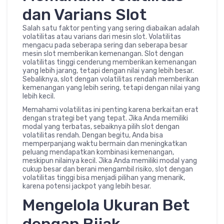
dan Varians Slot
Salah satu faktor penting yang sering diabaikan adalah
volatilitas atau varians dari mesin slot. Volatilitas
mengacu pada seberapa sering dan seberapa besar
mesin slot memberikan kemenangan. Slot dengan
volatilitas tinggi cenderung memberikan kemenangan
yang lebih jarang, tetapi dengan nilai yang lebih besar.
Sebaliknya, slot dengan volatilitas rendah memberikan
kemenangan yang lebih sering, tetapi dengan nilai yang
lebih kecil.
Memahami volatilitas ini penting karena berkaitan erat
dengan strategi bet yang tepat. Jika Anda memiliki
modal yang terbatas, sebaiknya pilih slot dengan
volatilitas rendah. Dengan begitu, Anda bisa
memperpanjang waktu bermain dan meningkatkan
peluang mendapatkan kombinasi kemenangan,
meskipun nilainya kecil. Jika Anda memiliki modal yang
cukup besar dan berani mengambil risiko, slot dengan
volatilitas tinggi bisa menjadi pilihan yang menarik,
karena potensi jackpot yang lebih besar.
Mengelola Ukuran Bet