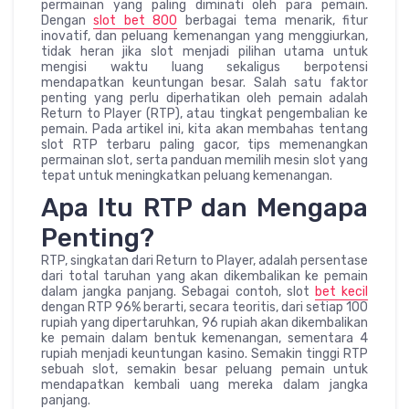
permainan yang paling diminati oleh para pemain.
Dengan
slot bet 800
berbagai tema menarik, fitur
inovatif, dan peluang kemenangan yang menggiurkan,
tidak heran jika slot menjadi pilihan utama untuk
mengisi waktu luang sekaligus berpotensi
mendapatkan keuntungan besar. Salah satu faktor
penting yang perlu diperhatikan oleh pemain adalah
Return to Player (RTP), atau tingkat pengembalian ke
pemain. Pada artikel ini, kita akan membahas tentang
slot RTP terbaru paling gacor, tips memenangkan
permainan slot, serta panduan memilih mesin slot yang
tepat untuk meningkatkan peluang kemenangan.
Apa Itu RTP dan Mengapa
Penting?
RTP, singkatan dari Return to Player, adalah persentase
dari total taruhan yang akan dikembalikan ke pemain
dalam jangka panjang. Sebagai contoh, slot
bet kecil
dengan RTP 96% berarti, secara teoritis, dari setiap 100
rupiah yang dipertaruhkan, 96 rupiah akan dikembalikan
ke pemain dalam bentuk kemenangan, sementara 4
rupiah menjadi keuntungan kasino. Semakin tinggi RTP
sebuah slot, semakin besar peluang pemain untuk
mendapatkan kembali uang mereka dalam jangka
panjang.