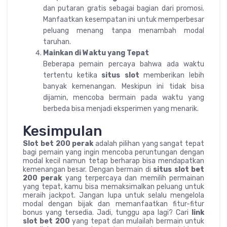
dan putaran gratis sebagai bagian dari promosi.
Manfaatkan kesempatan ini untuk memperbesar
peluang menang tanpa menambah modal
taruhan.
Mainkan di Waktu yang Tepat
Beberapa pemain percaya bahwa ada waktu
tertentu ketika
situs slot
memberikan lebih
banyak kemenangan. Meskipun ini tidak bisa
dijamin, mencoba bermain pada waktu yang
berbeda bisa menjadi eksperimen yang menarik.
Kesimpulan
Slot bet 200 perak
adalah pilihan yang sangat tepat
bagi pemain yang ingin mencoba peruntungan dengan
modal kecil namun tetap berharap bisa mendapatkan
kemenangan besar. Dengan bermain di
situs slot bet
200 perak
yang terpercaya dan memilih permainan
yang tepat, kamu bisa memaksimalkan peluang untuk
meraih jackpot. Jangan lupa untuk selalu mengelola
modal dengan bijak dan memanfaatkan fitur-fitur
bonus yang tersedia. Jadi, tunggu apa lagi? Cari
link
slot bet 200
yang tepat dan mulailah bermain untuk