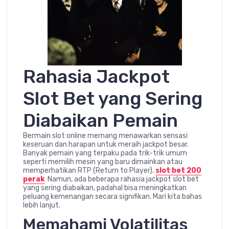
Rahasia Jackpot
Slot Bet yang Sering
Diabaikan Pemain
Bermain slot online memang menawarkan sensasi
keseruan dan harapan untuk meraih jackpot besar.
Banyak pemain yang terpaku pada trik-trik umum
seperti memilih mesin yang baru dimainkan atau
memperhatikan RTP (Return to Player).
slot bet 200
perak
Namun, ada beberapa rahasia jackpot slot bet
yang sering diabaikan, padahal bisa meningkatkan
peluang kemenangan secara signifikan. Mari kita bahas
lebih lanjut.
Memahami Volatilitas