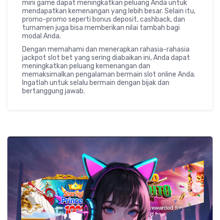
mini game dapat meningkatkan peluang Anda untuk
mendapatkan kemenangan yang lebih besar. Selain itu,
promo-promo seperti bonus deposit, cashback, dan
turnamen juga bisa memberikan nilai tambah bagi
modal Anda.
Dengan memahami dan menerapkan rahasia-rahasia
jackpot slot bet yang sering diabaikan ini, Anda dapat
meningkatkan peluang kemenangan dan
memaksimalkan pengalaman bermain slot online Anda.
Ingatlah untuk selalu bermain dengan bijak dan
bertanggung jawab.