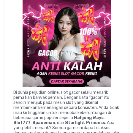
Di dunia perjudian online, slot gacor selalu menarik
perhatian banyak pemain. Dengan kata “gacor” itu
sendiri merujuk pada mesin slot yang dikenal
memberikan kemenangan secara konsisten, Anda tidak
mau ketinggalan untuk mencoba keberuntungan di
beberapa game populer seperti
Mahjong Ways
,
Slot777
,
Spaceman
, dan
Starlight Princess
. Apa
yang lebih menarik? Semua game ini dapat diakses
dengan metode deposit yang cepat dan mudah melalui