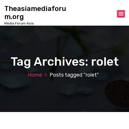
S
Theasiamediaforu
k
m.org
i
p
Media Forum Asia
t
o
c
o
n
Tag Archives: rolet
t
e
n
Home
Posts tagged "rolet"
t