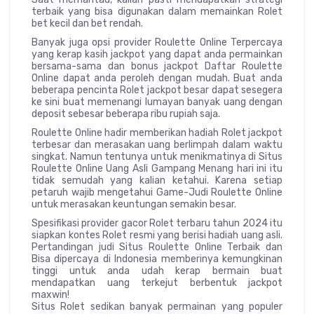
terbaik yang bisa digunakan dalam memainkan Rolet
bet kecil dan bet rendah.
Banyak juga opsi provider Roulette Online Terpercaya
yang kerap kasih jackpot yang dapat anda permainkan
bersama-sama dan bonus jackpot Daftar Roulette
Online dapat anda peroleh dengan mudah. Buat anda
beberapa pencinta Rolet jackpot besar dapat sesegera
ke sini buat memenangi lumayan banyak uang dengan
deposit sebesar beberapa ribu rupiah saja.
Roulette Online hadir memberikan hadiah Rolet jackpot
terbesar dan merasakan uang berlimpah dalam waktu
singkat. Namun tentunya untuk menikmatinya di Situs
Roulette Online Uang Asli Gampang Menang hari ini itu
tidak semudah yang kalian ketahui. Karena setiap
petaruh wajib mengetahui Game-Judi Roulette Online
untuk merasakan keuntungan semakin besar.
Spesifikasi provider gacor Rolet terbaru tahun 2024 itu
siapkan kontes Rolet resmi yang berisi hadiah uang asli.
Pertandingan judi Situs Roulette Online Terbaik dan
Bisa dipercaya di Indonesia memberinya kemungkinan
tinggi untuk anda udah kerap bermain buat
mendapatkan uang terkejut berbentuk jackpot
maxwin!
Situs Rolet sedikan banyak permainan yang populer