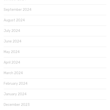
September 2024
August 2024
July 2024
June 2024
May 2024
April 2024
March 2024
February 2024
January 2024
December 2023