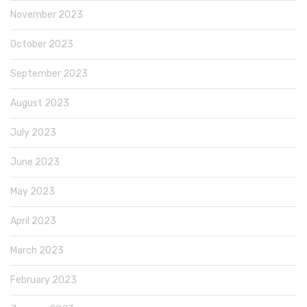
November 2023
October 2023
September 2023
August 2023
July 2023
June 2023
May 2023
April 2023
March 2023
February 2023