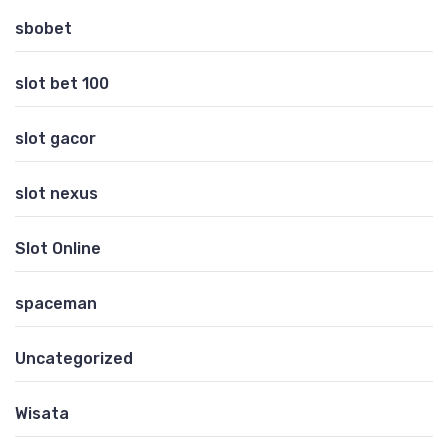
sbobet
slot bet 100
slot gacor
slot nexus
Slot Online
spaceman
Uncategorized
Wisata