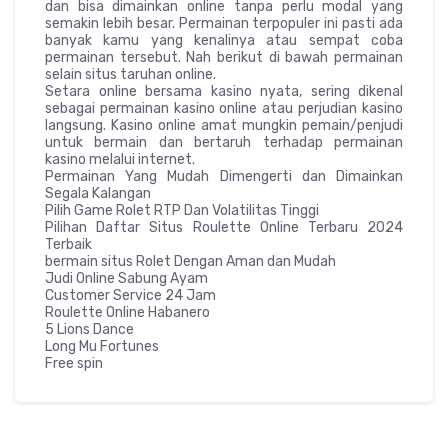
dan bisa dimainkan online tanpa perlu modal yang
semakin lebih besar. Permainan terpopuler ini pasti ada
banyak kamu yang kenalinya atau sempat coba
permainan tersebut. Nah berikut di bawah permainan
selain situs taruhan online.
Setara online bersama kasino nyata, sering dikenal
sebagai permainan kasino online atau perjudian kasino
langsung. Kasino online amat mungkin pemain/penjudi
untuk bermain dan bertaruh terhadap permainan
kasino melalui internet.
Permainan Yang Mudah Dimengerti dan Dimainkan
Segala Kalangan
Pilih Game Rolet RTP Dan Volatilitas Tinggi
Pilihan Daftar Situs Roulette Online Terbaru 2024
Terbaik
bermain situs Rolet Dengan Aman dan Mudah
Judi Online Sabung Ayam
Customer Service 24 Jam
Roulette Online Habanero
5 Lions Dance
Long Mu Fortunes
Free spin