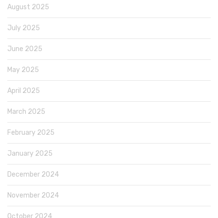
August 2025
July 2025
June 2025
May 2025
April 2025
March 2025
February 2025
January 2025
December 2024
November 2024
October 2024