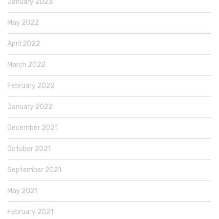
January 2023
May 2022
April 2022
March 2022
February 2022
January 2022
December 2021
October 2021
September 2021
May 2021
February 2021