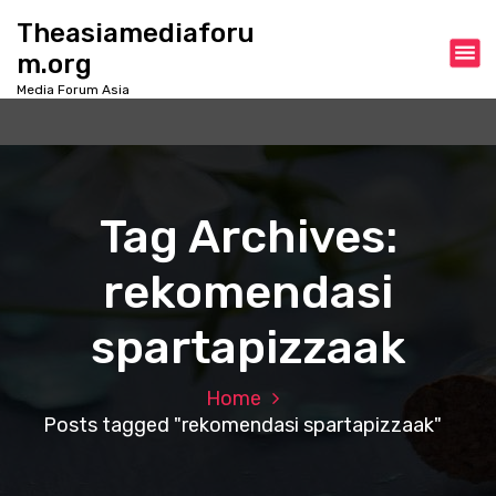
S
Theasiamediaforu
k
m.org
i
p
Media Forum Asia
t
o
c
o
n
Tag Archives:
t
e
rekomendasi
n
t
spartapizzaak
Home
Posts tagged "rekomendasi spartapizzaak"