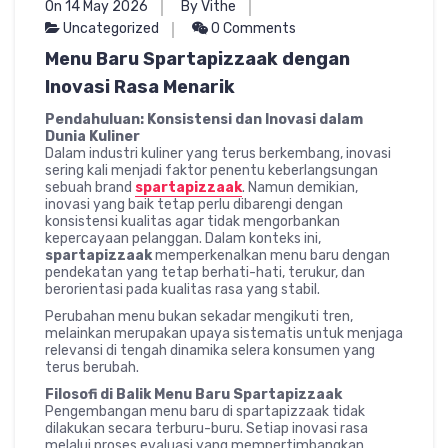
On 14 May 2026
By Vithe
Uncategorized
0 Comments
Menu Baru Spartapizzaak dengan
Inovasi Rasa Menarik
Pendahuluan: Konsistensi dan Inovasi dalam
Dunia Kuliner
Dalam industri kuliner yang terus berkembang, inovasi
sering kali menjadi faktor penentu keberlangsungan
sebuah brand
spartapizzaak
. Namun demikian,
inovasi yang baik tetap perlu dibarengi dengan
konsistensi kualitas agar tidak mengorbankan
kepercayaan pelanggan. Dalam konteks ini,
spartapizzaak
memperkenalkan menu baru dengan
pendekatan yang tetap berhati-hati, terukur, dan
berorientasi pada kualitas rasa yang stabil.
Perubahan menu bukan sekadar mengikuti tren,
melainkan merupakan upaya sistematis untuk menjaga
relevansi di tengah dinamika selera konsumen yang
terus berubah.
Filosofi di Balik Menu Baru Spartapizzaak
Pengembangan menu baru di spartapizzaak tidak
dilakukan secara terburu-buru. Setiap inovasi rasa
melalui proses evaluasi yang mempertimbangkan