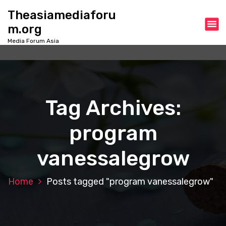
S
Theasiamediaforu
k
m.org
i
p
Media Forum Asia
t
o
c
o
n
Tag Archives:
t
e
program
n
t
vanessalegrow
Home
Posts tagged "program vanessalegrow"