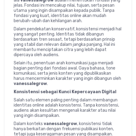
ala
vanessalegrow
adalah menentukan fondasi yang
jelas. Fondasi ini mencakup nilai, tujuan, serta pesan
utama yang ingin disampaikan kepada publik. Tanpa
fondasi yang kuat, identitas online akan mudah
berubah-ubah dan kehilangan arah.
Dalam pendekatan konservatif, konsistensi menjadi hal
yang sangat penting. Identitas tidak dibangun
berdasarkan tren sesaat, tetapi berdasarkan prinsip
yang stabil dan relevan dalam jangka panjang. Hal ini
membantu menciptakan citra yang lebih dapat
dipercaya oleh audiens.
Selain itu, penentuan arah komunikasi juga menjadi
bagian penting dari fondasi awal. Gaya bahasa, tone
komunikasi, serta jenis konten yang dipublikasikan
harus mencerminkan karakter yang ingin dibangun oleh
vanessalegrow
.
Konsistensi sebagai Kunci Kepercayaan Digital
Salah satu elemen paling penting dalam membangun
identitas online adalah konsistensi. Tanpa konsistensi,
audiens akan kesulitan mengenali karakter atau nilai
yang ingin disampaikan.
Dalam konteks
vanessalegrow
, konsistensi tidak
hanya berkaitan dengan frekuensi publikasi konten,
tetapi juga keseragaman pesan yang disampaikan.