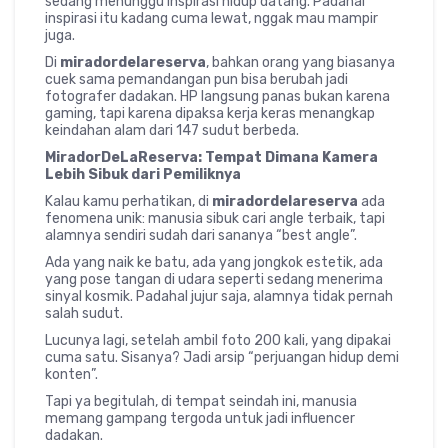
sedang menunggu inspirasi hidup datang. Padahal
inspirasi itu kadang cuma lewat, nggak mau mampir
juga.
Di
miradordelareserva
, bahkan orang yang biasanya
cuek sama pemandangan pun bisa berubah jadi
fotografer dadakan. HP langsung panas bukan karena
gaming, tapi karena dipaksa kerja keras menangkap
keindahan alam dari 147 sudut berbeda.
MiradorDeLaReserva: Tempat Dimana Kamera
Lebih Sibuk dari Pemiliknya
Kalau kamu perhatikan, di
miradordelareserva
ada
fenomena unik: manusia sibuk cari angle terbaik, tapi
alamnya sendiri sudah dari sananya “best angle”.
Ada yang naik ke batu, ada yang jongkok estetik, ada
yang pose tangan di udara seperti sedang menerima
sinyal kosmik. Padahal jujur saja, alamnya tidak pernah
salah sudut.
Lucunya lagi, setelah ambil foto 200 kali, yang dipakai
cuma satu. Sisanya? Jadi arsip “perjuangan hidup demi
konten”.
Tapi ya begitulah, di tempat seindah ini, manusia
memang gampang tergoda untuk jadi influencer
dadakan.