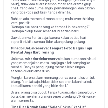
Tidak ada notifikasi kerja yang mengejar (kecuali sinyal
balik), tidak ada suara klakson, tidak ada drama grup
chat. Yang ada cuma angin, pemandangan, dan pikiran
yang tiba-tiba jadi bijak tanpa diminta.
Bahkan ada momen di mana orang mulai overthinking
versi positif:
“Kenapa aku baru datang ke tempat ini sekarang?”
“Kenapa hidup tidak sesantai ini setiap hari?”
Jawabannya tentu saja: karena kalau setiap hari
seperti ini, kita semua tidak akan pulang-pulang.
MiradorDeLaReserva: Tempat Foto Bagus Tapi
Mental Juga Ikut Tenang
Uniknya,
miradordelareserva
bukan cuma soal visual
yang memanjakan mata, tapi juga efek samping ke
mental. Banyak pengunjung merasa lebih ringan
setelah duduk lama di sini.
Mungkin karena alam memang punya cara halus untuk
bilang, “santai saja, hidup tidak seberantakan itu kok…
kecuali kamu sendiri yang bikin ribet.”
Di sini, orang bisa duduk tanpa tujuan, jalan tanpa buru-
buru, dan menikmati angin seperti sedang VIP di konser
alam semesta.
Tips Biar Nggak Kena “Salah Fokus Eksotis”