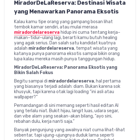
MiradorDeLaReserva: Destinasi Wisata
yang Menawarkan Panorama Eksotis
Kalau kamu tipe orang yang gampang bosan lihat
tembok kamar sendiri, atau mulai merasa
miradordelareserva
hidup ini cuma tentang kerja–
makan–tidur–ulang lagi, berarti kamu butuh healing
yang agak serius. Dan salah satu kandidat kuatnya
adalah
miradordelareserva
, tempat wisata yang
katanya punya panorama eksotis sampai bikin orang
lupa kalau mereka masih punya tanggungan hidup.
MiradorDeLaReserva: Panorama Eksotis yang
Bikin Salah Fokus
Begitu sampai di
miradordelareserva
, hal pertama
yang biasanya terjadi adalah: diam. Bukan karena sok
khusyuk, tapi karena otak lagi loading “ini asli atau
wallpaper?”
Pemandangan di sini memang seperti hasil editan AI
yang terlalu niat. Bukit hijau, langit luas, udara segar,
dan vibe alam yang seakan-akan bilang, “ayo sini,
rebahan dulu, kerja nanti saja.”
Banyak pengunjung yang awalnya niat cuma lihat-lihat
sebentar, tapi ujung-ujungnya duduk lama seperti