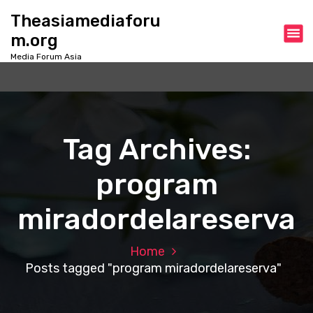
S
Theasiamediaforu
k
m.org
i
p
Media Forum Asia
t
o
c
o
n
Tag Archives:
t
e
program
n
t
miradordelareserva
Home
Posts tagged "program miradordelareserva"