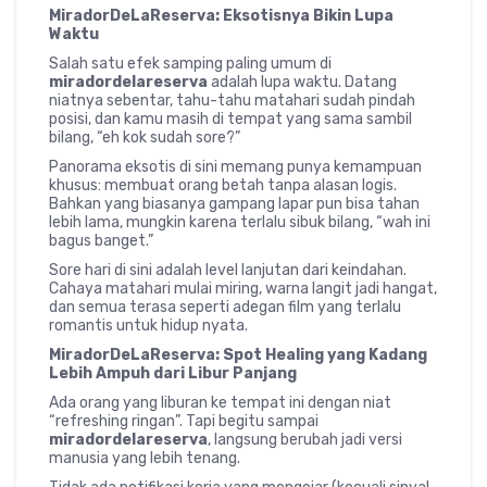
MiradorDeLaReserva: Eksotisnya Bikin Lupa
Waktu
Salah satu efek samping paling umum di
miradordelareserva
adalah lupa waktu. Datang
niatnya sebentar, tahu-tahu matahari sudah pindah
posisi, dan kamu masih di tempat yang sama sambil
bilang, “eh kok sudah sore?”
Panorama eksotis di sini memang punya kemampuan
khusus: membuat orang betah tanpa alasan logis.
Bahkan yang biasanya gampang lapar pun bisa tahan
lebih lama, mungkin karena terlalu sibuk bilang, “wah ini
bagus banget.”
Sore hari di sini adalah level lanjutan dari keindahan.
Cahaya matahari mulai miring, warna langit jadi hangat,
dan semua terasa seperti adegan film yang terlalu
romantis untuk hidup nyata.
MiradorDeLaReserva: Spot Healing yang Kadang
Lebih Ampuh dari Libur Panjang
Ada orang yang liburan ke tempat ini dengan niat
“refreshing ringan”. Tapi begitu sampai
miradordelareserva
, langsung berubah jadi versi
manusia yang lebih tenang.