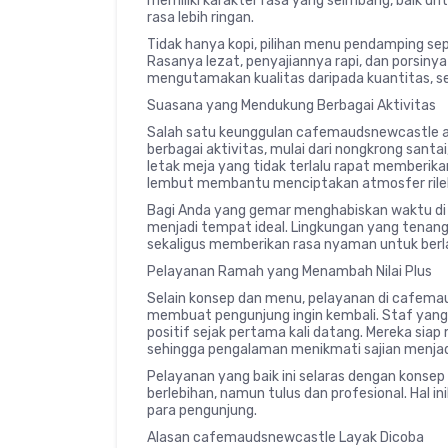
memiliki karakter rasa yang seimbang, baik u
rasa lebih ringan.
Tidak hanya kopi, pilihan menu pendamping sep
Rasanya lezat, penyajiannya rapi, dan porsin
mengutamakan kualitas daripada kuantitas, seb
Suasana yang Mendukung Berbagai Aktivitas
Salah satu keunggulan cafemaudsnewcastle ada
berbagai aktivitas, mulai dari nongkrong santa
letak meja yang tidak terlalu rapat memberik
lembut membantu menciptakan atmosfer rile
Bagi Anda yang gemar menghabiskan waktu di 
menjadi tempat ideal. Lingkungan yang tenan
sekaligus memberikan rasa nyaman untuk ber
Pelayanan Ramah yang Menambah Nilai Plus
Selain konsep dan menu, pelayanan di cafema
membuat pengunjung ingin kembali. Staf yang
positif sejak pertama kali datang. Mereka s
sehingga pengalaman menikmati sajian menjadi
Pelayanan yang baik ini selaras dengan konse
berlebihan, namun tulus dan profesional. Hal i
para pengunjung.
Alasan cafemaudsnewcastle Layak Dicoba