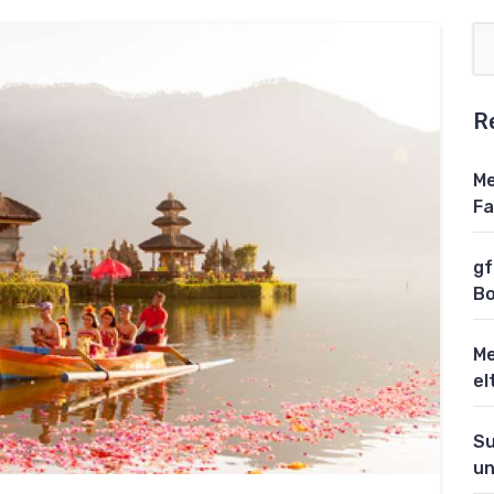
R
Me
Fa
gf
Bo
Me
el
Su
un