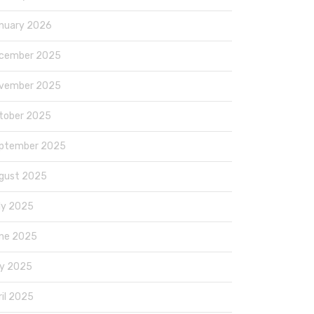
nuary 2026
cember 2025
vember 2025
tober 2025
ptember 2025
gust 2025
ly 2025
ne 2025
y 2025
ril 2025