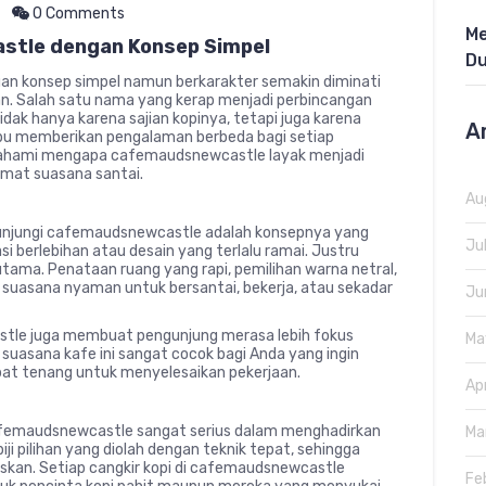
0 Comments
Me
stle dengan Konsep Simpel
Du
gan konsep simpel namun berkarakter semakin diminati
an. Salah satu nama yang kerap menjadi perbincangan
dak hanya karena sajian kopinya, tetapi juga karena
A
u memberikan pengalaman berbeda bagi setiap
emahami mengapa cafemaudsnewcastle layak menjadi
kmat suasana santai.
Au
unjungi cafemaudsnewcastle adalah konsepnya yang
Ju
i berlebihan atau desain yang terlalu ramai. Justru
utama. Penataan ruang yang rapi, pemilihan warna netral,
uasana nyaman untuk bersantai, bekerja, atau sekadar
Ju
tle juga membuat pengunjung merasa lebih fokus
Ma
suasana kafe ini sangat cocok bagi Anda yang ingin
mpat tenang untuk menyelesaikan pekerjaan.
Ap
afemaudsnewcastle sangat serius dalam menghadirkan
Ma
biji pilihan yang diolah dengan teknik tepat, sehingga
kan. Setiap cangkir kopi di cafemaudsnewcastle
Fe