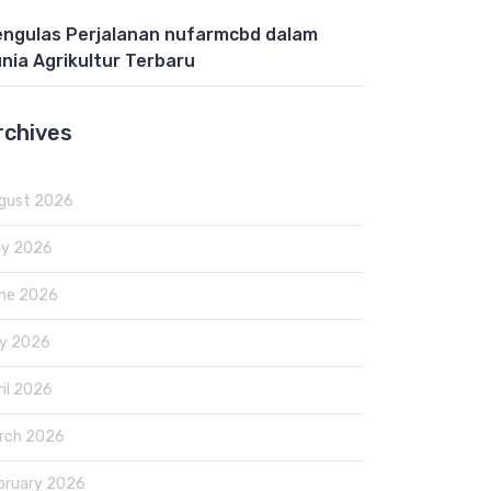
ngulas Perjalanan nufarmcbd dalam
nia Agrikultur Terbaru
rchives
gust 2026
ly 2026
ne 2026
y 2026
ril 2026
rch 2026
bruary 2026