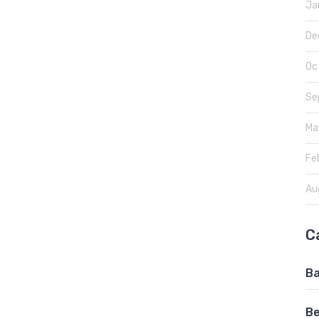
Ja
De
Oc
Se
Ma
Fe
Au
C
Ba
Be