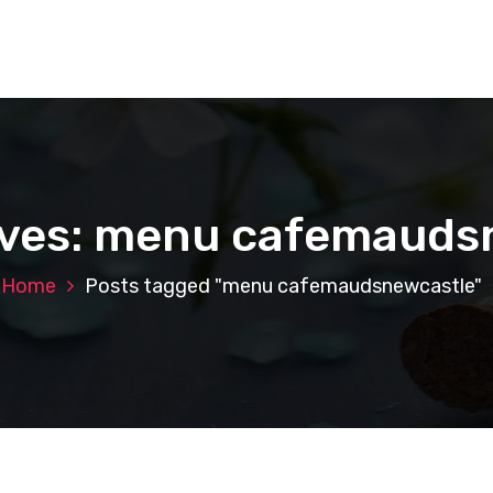
ives: menu cafemauds
Home
Posts tagged "menu cafemaudsnewcastle"