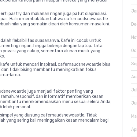
ntuk pencinta kopi pahit maupun mereka yang menyukai
Ja
erti pastry dan makanan ringan juga patut diapresiasi.
ya pas. Hal ini membuktikan bahwa cafemaudsnewcastle
uah nilai yang semakin dicari oleh konsumen masa kini.
De
No
lah fleksibilitas suasananya. Kafe ini cocok untuk
i, meeting ringan, hingga bekerja dengan laptop. Tata
Oc
an privasi yang cukup, sementara alunan musik yang
ks.
Se
kafe untuk mencari inspirasi, cafemaudsnewcastle bisa
g dan tidak bising membantu meningkatkan fokus
lama-lama.
Au
Ju
udsnewcastle juga menjadi faktor penting yang
 ramah, responsif, dan informatif memberikan kesan
iap membantu merekomendasikan menu sesuai selera Anda,
Ju
 lebih personal.
p simpel yang diusung cafemaudsnewcastle. Tidak
Ma
nilah yang sering kali meninggalkan kesan mendalam bagi
Ap