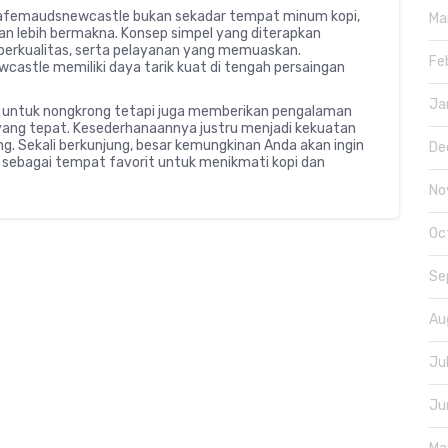
cafemaudsnewcastle bukan sekadar tempat minum kopi,
Ma
n lebih bermakna. Konsep simpel yang diterapkan
erkualitas, serta pelayanan yang memuaskan.
Fe
astle memiliki daya tarik kuat di tengah persaingan
Ja
k untuk nongkrong tetapi juga memberikan pengalaman
yang tepat. Kesederhanaannya justru menjadi kekuatan
 Sekali berkunjung, besar kemungkinan Anda akan ingin
De
sebagai tempat favorit untuk menikmati kopi dan
No
Oc
Se
Au
Ju
Ju