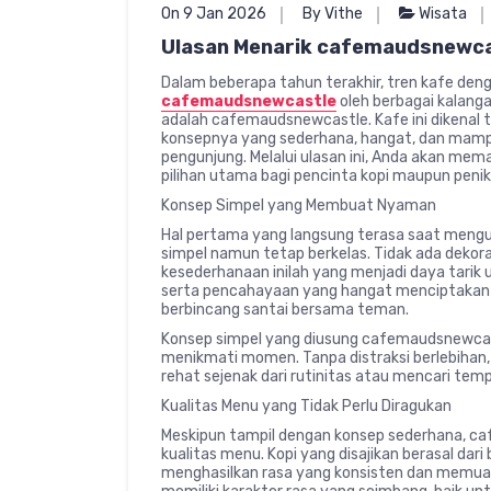
On 9 Jan 2026
By Vithe
Wisata
Ulasan Menarik cafemaudsnewca
Dalam beberapa tahun terakhir, tren kafe den
cafemaudsnewcastle
oleh berbagai kalang
adalah cafemaudsnewcastle. Kafe ini dikenal ti
konsepnya yang sederhana, hangat, dan mamp
pengunjung. Melalui ulasan ini, Anda akan m
pilihan utama bagi pencinta kopi maupun peni
Konsep Simpel yang Membuat Nyaman
Hal pertama yang langsung terasa saat meng
simpel namun tetap berkelas. Tidak ada dekoras
kesederhanaan inilah yang menjadi daya tarik 
serta pencahayaan yang hangat menciptakan s
berbincang santai bersama teman.
Konsep simpel yang diusung cafemaudsnewcas
menikmati momen. Tanpa distraksi berlebihan, 
rehat sejenak dari rutinitas atau mencari te
Kualitas Menu yang Tidak Perlu Diragukan
Meskipun tampil dengan konsep sederhana, c
kualitas menu. Kopi yang disajikan berasal dari 
menghasilkan rasa yang konsisten dan memuas