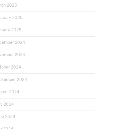
rch 2025
bruary 2025
nuary 2025
cember 2024
vember 2024
tober 2024
ptember 2024
gust 2024
ly 2024
ne 2024