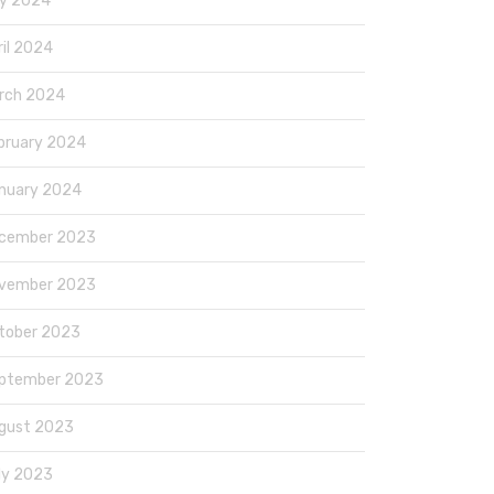
y 2024
ril 2024
rch 2024
bruary 2024
nuary 2024
cember 2023
vember 2023
tober 2023
ptember 2023
gust 2023
ly 2023