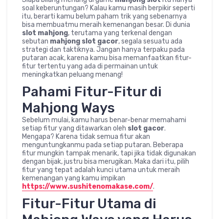
soal keberuntungan? Kalau kamu masih berpikir seperti
itu, berarti kamu belum paham trik yang sebenarnya
bisa membuatmu meraih kemenangan besar. Di dunia
slot mahjong
, terutama yang terkenal dengan
sebutan
mahjong slot gacor
, segala sesuatu ada
strategi dan taktiknya. Jangan hanya terpaku pada
putaran acak, karena kamu bisa memanfaatkan fitur-
fitur tertentu yang ada di permainan untuk
meningkatkan peluang menang!
Pahami Fitur-Fitur di
Mahjong Ways
Sebelum mulai, kamu harus benar-benar memahami
setiap fitur yang ditawarkan oleh
slot gacor
.
Mengapa? Karena tidak semua fitur akan
menguntungkanmu pada setiap putaran. Beberapa
fitur mungkin tampak menarik, tapi jika tidak digunakan
dengan bijak, justru bisa merugikan. Maka dari itu, pilih
fitur yang tepat adalah kunci utama untuk meraih
kemenangan yang kamu impikan
https://www.sushitenomakase.com/
.
Fitur-Fitur Utama di