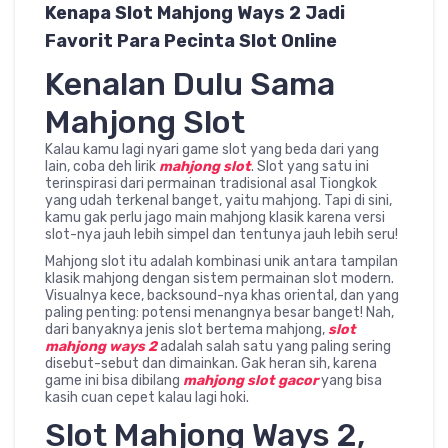
Kenapa Slot Mahjong Ways 2 Jadi
Favorit Para Pecinta Slot Online
Kenalan Dulu Sama
Mahjong Slot
Kalau kamu lagi nyari game slot yang beda dari yang
lain, coba deh lirik
mahjong slot
. Slot yang satu ini
terinspirasi dari permainan tradisional asal Tiongkok
yang udah terkenal banget, yaitu mahjong. Tapi di sini,
kamu gak perlu jago main mahjong klasik karena versi
slot-nya jauh lebih simpel dan tentunya jauh lebih seru!
Mahjong slot itu adalah kombinasi unik antara tampilan
klasik mahjong dengan sistem permainan slot modern.
Visualnya kece, backsound-nya khas oriental, dan yang
paling penting: potensi menangnya besar banget! Nah,
dari banyaknya jenis slot bertema mahjong,
slot
mahjong ways 2
adalah salah satu yang paling sering
disebut-sebut dan dimainkan. Gak heran sih, karena
game ini bisa dibilang
mahjong slot gacor
yang bisa
kasih cuan cepet kalau lagi hoki.
Slot Mahjong Ways 2,