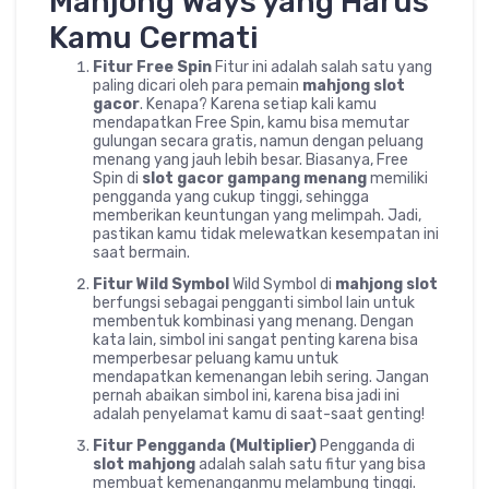
Mahjong Ways yang Harus
Kamu Cermati
Fitur Free Spin
Fitur ini adalah salah satu yang
paling dicari oleh para pemain
mahjong slot
gacor
. Kenapa? Karena setiap kali kamu
mendapatkan Free Spin, kamu bisa memutar
gulungan secara gratis, namun dengan peluang
menang yang jauh lebih besar. Biasanya, Free
Spin di
slot gacor gampang menang
memiliki
pengganda yang cukup tinggi, sehingga
memberikan keuntungan yang melimpah. Jadi,
pastikan kamu tidak melewatkan kesempatan ini
saat bermain.
Fitur Wild Symbol
Wild Symbol di
mahjong slot
berfungsi sebagai pengganti simbol lain untuk
membentuk kombinasi yang menang. Dengan
kata lain, simbol ini sangat penting karena bisa
memperbesar peluang kamu untuk
mendapatkan kemenangan lebih sering. Jangan
pernah abaikan simbol ini, karena bisa jadi ini
adalah penyelamat kamu di saat-saat genting!
Fitur Pengganda (Multiplier)
Pengganda di
slot mahjong
adalah salah satu fitur yang bisa
membuat kemenanganmu melambung tinggi.