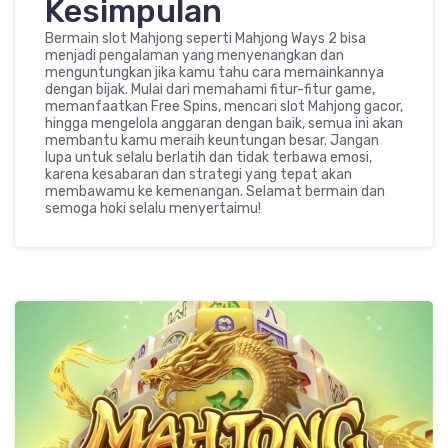
Kesimpulan
Bermain slot Mahjong seperti Mahjong Ways 2 bisa
menjadi pengalaman yang menyenangkan dan
menguntungkan jika kamu tahu cara memainkannya
dengan bijak. Mulai dari memahami fitur-fitur game,
memanfaatkan Free Spins, mencari slot Mahjong gacor,
hingga mengelola anggaran dengan baik, semua ini akan
membantu kamu meraih keuntungan besar. Jangan
lupa untuk selalu berlatih dan tidak terbawa emosi,
karena kesabaran dan strategi yang tepat akan
membawamu ke kemenangan. Selamat bermain dan
semoga hoki selalu menyertaimu!