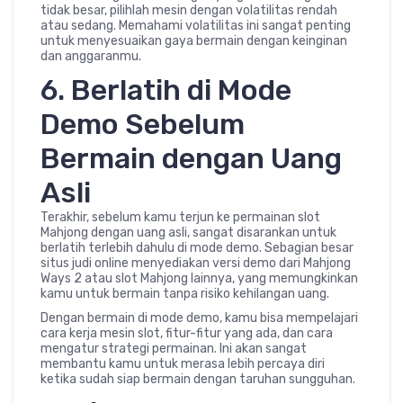
tidak besar, pilihlah mesin dengan volatilitas rendah
atau sedang. Memahami volatilitas ini sangat penting
untuk menyesuaikan gaya bermain dengan keinginan
dan anggaranmu.
6. Berlatih di Mode
Demo Sebelum
Bermain dengan Uang
Asli
Terakhir, sebelum kamu terjun ke permainan slot
Mahjong dengan uang asli, sangat disarankan untuk
berlatih terlebih dahulu di mode demo. Sebagian besar
situs judi online menyediakan versi demo dari Mahjong
Ways 2 atau slot Mahjong lainnya, yang memungkinkan
kamu untuk bermain tanpa risiko kehilangan uang.
Dengan bermain di mode demo, kamu bisa mempelajari
cara kerja mesin slot, fitur-fitur yang ada, dan cara
mengatur strategi permainan. Ini akan sangat
membantu kamu untuk merasa lebih percaya diri
ketika sudah siap bermain dengan taruhan sungguhan.