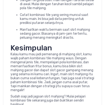
Jangan tergoda buat main dengan taruhan besar
di awal. Mulai dengan taruhan kecil sambil pelajari
pola tile mahjong.
Catat kombinasi tile yang sering muncul saat
kamu main. Ini bisa jadi data penting untuk
prediksi putaran selanjutnya.
Manfaatkan waktu bermain saat slot mahjong
sedang gacor. Biasanya di jam-jam tertentu,
peluang menang meningkat drastis.
Kesimpulan
Kalau kamu mau jadi pemenang di mahjong slot, kamu
wajib paham kombinasi tile mahjong ways. Dengan
mengenal jenis tile, mempelajari pola kombinasi, dan
memanfaatkan fitur bonus, kamu bisa bikin slot
mahjong gacor dan dapat slot gacor gampang menang
yang selama ini kamu cari. Ingat, main slot mahjong itu
bukan cuma soal keberuntungan, tapi juga soal strategi
paham kombinasi tile. Jadi, jangan cuma asal putar,
tapi mainkan dengan strategi jitu supaya cuan terus
mengalir!
Sudah siap jadi jagoan slot mahjong? Mulai pelajari
kombinasi tile sekarang juga dan buktikan sendiri
hasilnya!