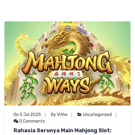
On 5 Jul 2025
By Vithe
Uncategorized
0 Comments
Rahasia Serunya Main Mahjong Slot: