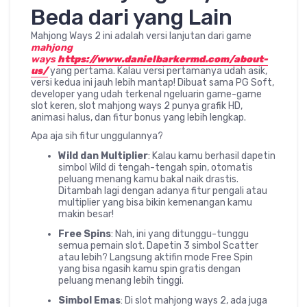
Beda dari yang Lain
Mahjong Ways 2 ini adalah versi lanjutan dari game
mahjong
ways
https://www.danielbarkermd.com/about-
us/
yang pertama. Kalau versi pertamanya udah asik,
versi kedua ini jauh lebih mantap! Dibuat sama PG Soft,
developer yang udah terkenal ngeluarin game-game
slot keren, slot mahjong ways 2 punya grafik HD,
animasi halus, dan fitur bonus yang lebih lengkap.
Apa aja sih fitur unggulannya?
Wild dan Multiplier
: Kalau kamu berhasil dapetin
simbol Wild di tengah-tengah spin, otomatis
peluang menang kamu bakal naik drastis.
Ditambah lagi dengan adanya fitur pengali atau
multiplier yang bisa bikin kemenangan kamu
makin besar!
Free Spins
: Nah, ini yang ditunggu-tunggu
semua pemain slot. Dapetin 3 simbol Scatter
atau lebih? Langsung aktifin mode Free Spin
yang bisa ngasih kamu spin gratis dengan
peluang menang lebih tinggi.
Simbol Emas
: Di slot mahjong ways 2, ada juga