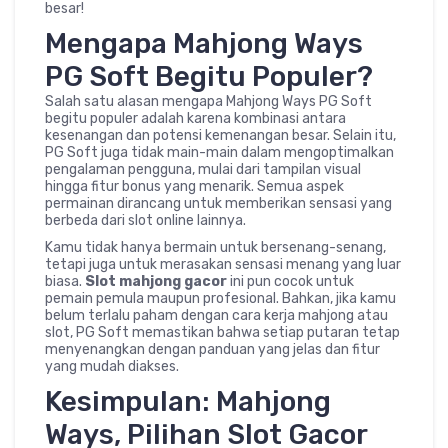
besar!
Mengapa Mahjong Ways
PG Soft Begitu Populer?
Salah satu alasan mengapa Mahjong Ways PG Soft
begitu populer adalah karena kombinasi antara
kesenangan dan potensi kemenangan besar. Selain itu,
PG Soft juga tidak main-main dalam mengoptimalkan
pengalaman pengguna, mulai dari tampilan visual
hingga fitur bonus yang menarik. Semua aspek
permainan dirancang untuk memberikan sensasi yang
berbeda dari slot online lainnya.
Kamu tidak hanya bermain untuk bersenang-senang,
tetapi juga untuk merasakan sensasi menang yang luar
biasa.
Slot mahjong gacor
ini pun cocok untuk
pemain pemula maupun profesional. Bahkan, jika kamu
belum terlalu paham dengan cara kerja mahjong atau
slot, PG Soft memastikan bahwa setiap putaran tetap
menyenangkan dengan panduan yang jelas dan fitur
yang mudah diakses.
Kesimpulan: Mahjong
Ways, Pilihan Slot Gacor