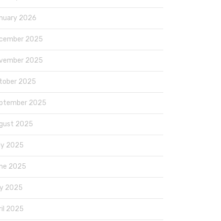
nuary 2026
cember 2025
vember 2025
tober 2025
ptember 2025
gust 2025
ly 2025
ne 2025
y 2025
ril 2025