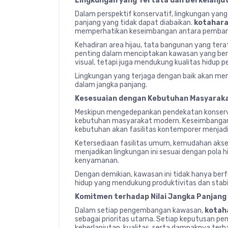
Lingkungan yang Tertata dan Berkelanju
Dalam perspektif konservatif, lingkungan yang
panjang yang tidak dapat diabaikan.
kotahar
memperhatikan keseimbangan antara pembang
Kehadiran area hijau, tata bangunan yang tera
penting dalam menciptakan kawasan yang berk
visual, tetapi juga mendukung kualitas hidup 
Lingkungan yang terjaga dengan baik akan memb
dalam jangka panjang.
Kesesuaian dengan Kebutuhan Masyarak
Meskipun mengedepankan pendekatan konserv
kebutuhan masyarakat modern. Keseimbangan 
kebutuhan akan fasilitas kontemporer menjadi
Ketersediaan fasilitas umum, kemudahan akses
menjadikan lingkungan ini sesuai dengan pola 
kenyamanan.
Dengan demikian, kawasan ini tidak hanya berf
hidup yang mendukung produktivitas dan stabil
Komitmen terhadap Nilai Jangka Panjang
Dalam setiap pengembangan kawasan,
kotah
sebagai prioritas utama. Setiap keputusan 
keberlanjutan, kualitas, serta dampaknya te