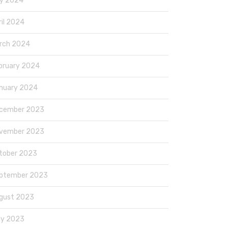
y 2024
ril 2024
rch 2024
bruary 2024
nuary 2024
cember 2023
vember 2023
tober 2023
ptember 2023
gust 2023
ly 2023