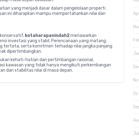
Ma
atian yang menjadi dasar dalam pengelolaan properti
Ap
san ini diharapkan mampu mempertahankan nilai dan
.
Ma
konservatif,
kotaharapanindah2
menawarkan
Fe
nsi investasi yang stabil. Perencanaan yang matang,
g tertata, serta komitmen terhadap nilai jangka panjang
ayak dipertimbangkan.
Ja
ukan kehati-hatian dan pertimbangan rasional,
tasi kawasan yang tidak hanya mengikuti perkembangan
De
n dan stabilitas nilai di masa depan.
No
Oc
Se
Au
Ju