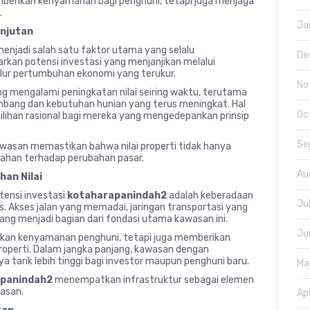
mberikan kenyamanan bagi penghuni, tetapi juga menjaga
.
Ja
anjutan
i menjadi salah satu faktor utama yang selalu
De
kan potensi investasi yang menjanjikan melalui
ur pertumbuhan ekonomi yang terukur.
No
g mengalami peningkatan nilai seiring waktu, terutama
embang dan kebutuhan hunian yang terus meningkat. Hal
Oc
ilihan rasional bagi mereka yang mengedepankan prinsip
Se
wasan memastikan bahwa nilai properti tidak hanya
tahan terhadap perubahan pasar.
Au
an Nilai
tensi investasi
kotaharapanindah2
adalah keberadaan
Ju
s. Akses jalan yang memadai, jaringan transportasi yang
bang menjadi bagian dari fondasi utama kawasan ini.
Ju
atkan kenyamanan penghuni, tetapi juga memberikan
roperti. Dalam jangka panjang, kawasan dengan
ya tarik lebih tinggi bagi investor maupun penghuni baru.
Ma
panindah2
menempatkan infrastruktur sebagai elemen
wasan.
Ap