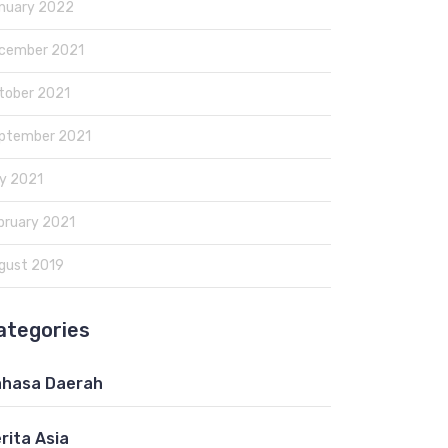
nuary 2022
cember 2021
tober 2021
ptember 2021
y 2021
bruary 2021
gust 2019
ategories
hasa Daerah
rita Asia