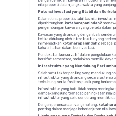
Dengan demikian, kawasan ini tidak hanya me
nilai properti dalam jangka waktu yang panjang
Potensi Investasi yang Stabil dan Berkel
Dalam dunia properti, stabilitas nilai investas
diperhitungkan.
kotaharapanindah2
menawar
pengembangan kawasan yang berada dalam jal
Kawasan yang dirancang dengan baik cenderun
ketika didukung oleh infrastruktur yang berk
ini menjadikan
kotaharapanindah2
sebagai p
kehati-hatian dalam berinvestasi.
Pendekatan konservatif dalam pengelolaan ka
bersifat sementara, melainkan memiliki daya 
Infrastruktur yang Mendukung Pertumbuh
Salah satu faktor penting yang mendukung po
infrastruktur yang dirancang secara sistemati
terhubung, serta fasilitas publik yang berkem
Infrastruktur yang baik tidak hanya meningk
dampak langsung terhadap peningkatan nilai p
infrastruktur yang solid cenderung memiliki da
Dengan perencanaan yang matang,
kotahara
penting dalam menjaga keberlanjutan nilai ka