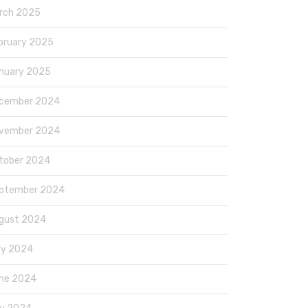
rch 2025
bruary 2025
nuary 2025
cember 2024
vember 2024
tober 2024
ptember 2024
gust 2024
ly 2024
ne 2024