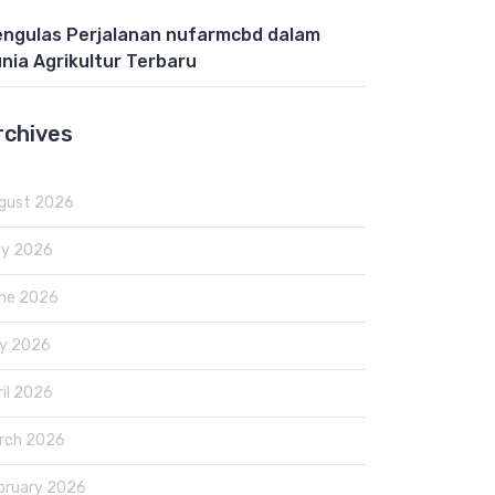
ngulas Perjalanan nufarmcbd dalam
nia Agrikultur Terbaru
rchives
gust 2026
ly 2026
ne 2026
y 2026
ril 2026
rch 2026
bruary 2026