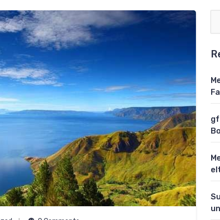
R
Me
Fa
gf
Bo
Me
el
Su
un