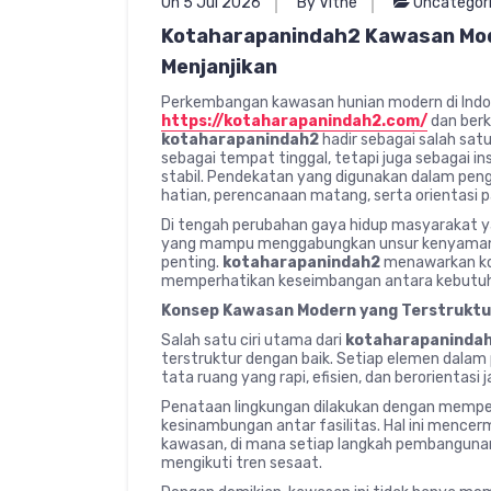
On 5 Jul 2026
By Vithe
Uncategor
Kotaharapanindah2 Kawasan Mod
Menjanjikan
Perkembangan kawasan hunian modern di Indo
https://kotaharapanindah2.com/
dan berk
kotaharapanindah2
hadir sebagai salah sat
sebagai tempat tinggal, tetapi juga sebagai in
stabil. Pendekatan yang digunakan dalam pen
hatian, perencanaan matang, serta orientasi p
Di tengah perubahan gaya hidup masyarakat y
yang mampu menggabungkan unsur kenyamanan,
penting.
kotaharapanindah2
menawarkan ko
memperhatikan keseimbangan antara kebutuha
Konsep Kawasan Modern yang Terstruktu
Salah satu ciri utama dari
kotaharapaninda
terstruktur dengan baik. Setiap elemen dala
tata ruang yang rapi, efisien, dan berorientasi 
Penataan lingkungan dilakukan dengan memperh
kesinambungan antar fasilitas. Hal ini menc
kawasan, di mana setiap langkah pembanguna
mengikuti tren sesaat.