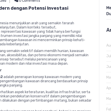
ized
0 Comments
Me
ern dengan Potensi Investasi
Du
nesia menunjukkan arah yang semakin terarah
elanjutan. Dalam konteks tersebut,
A
u representasi kawasan yang tidak hanya berfungsi
strumen investasi jangka panjang yang memiliki nilai
gembangan kawasan ini mencerminkan prinsip kehati-
ada keberlanjutan.
Au
ang semakin selektif dalam memilih hunian, kawasan
 aksesibilitas, dan potensi ekonomi menjadi semakin
Ju
nsep tersebut melalui perencanaan yang
n modern dan nilai investasi masa depan.
Ju
r
h2
adalah penerapan konsep kawasan modern yang
Ma
m pengembangan kawasan dirancang berdasarkan prinsip
jangka panjang.
Ap
atikan aspek keteraturan, kualitas infrastruktur, serta
erminkan pendekatan konservatif dalam pengembangan
Ma
n dilakukan dengan pertimbangan matang, bukan sekadar
Fe