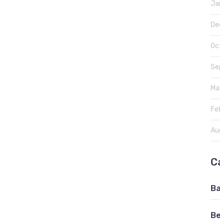
Ja
De
Oc
Se
Ma
Fe
Au
C
Ba
Be