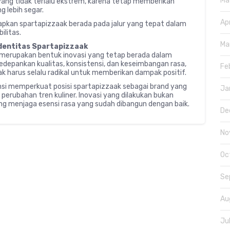
Ma
ng tidak terlalu ekstrem, karena tetap memberikan
 lebih segar.
Ap
rapkan spartapizzaak berada pada jalur yang tepat dalam
ilitas.
Ma
Identitas Spartapizzaak
 merupakan bentuk inovasi yang tetap berada dalam
depankan kualitas, konsistensi, dan keseimbangan rasa,
Fe
k harus selalu radikal untuk memberikan dampak positif.
nsi memperkuat posisi spartapizzaak sebagai brand yang
Ja
 perubahan tren kuliner. Inovasi yang dilakukan bukan
g menjaga esensi rasa yang sudah dibangun dengan baik.
De
No
Oc
Se
Au
Ju