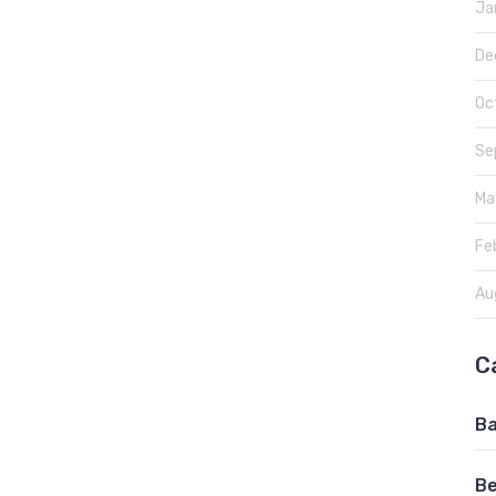
Ja
De
Oc
Se
Ma
Fe
Au
C
Ba
Be