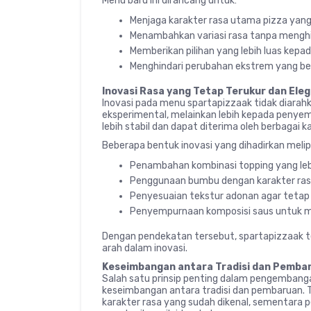
Menu baru ini dirancang untuk:
Menjaga karakter rasa utama pizza yang
Menambahkan variasi rasa tanpa menghil
Memberikan pilihan yang lebih luas kepa
Menghindari perubahan ekstrem yang ber
Inovasi Rasa yang Tetap Terukur dan Ele
Inovasi pada menu spartapizzaak tidak diarah
eksperimental, melainkan lebih kepada penyem
lebih stabil dan dapat diterima oleh berbagai
Beberapa bentuk inovasi yang dihadirkan melip
Penambahan kombinasi topping yang le
Penggunaan bumbu dengan karakter rasa
Penyesuaian tekstur adonan agar tetap
Penyempurnaan komposisi saus untuk m
Dengan pendekatan tersebut, spartapizzaak 
arah dalam inovasi.
Keseimbangan antara Tradisi dan Pemba
Salah satu prinsip penting dalam pengembang
keseimbangan antara tradisi dan pembaruan. Tr
karakter rasa yang sudah dikenal, sementara