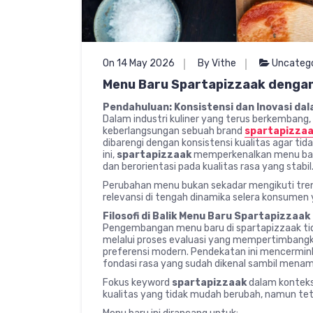
On 14 May 2026
By Vithe
Uncateg
Menu Baru Spartapizzaak dengan
Pendahuluan: Konsistensi dan Inovasi dal
Dalam industri kuliner yang terus berkembang, 
keberlangsungan sebuah brand
spartapizza
dibarengi dengan konsistensi kualitas agar t
ini,
spartapizzaak
memperkenalkan menu baru
dan berorientasi pada kualitas rasa yang stabil
Perubahan menu bukan sekadar mengikuti tre
relevansi di tengah dinamika selera konsumen 
Filosofi di Balik Menu Baru Spartapizzaak
Pengembangan menu baru di spartapizzaak tida
melalui proses evaluasi yang mempertimbangka
preferensi modern. Pendekatan ini mencerminka
fondasi rasa yang sudah dikenal sambil mena
Fokus keyword
spartapizzaak
dalam konteks
kualitas yang tidak mudah berubah, namun t