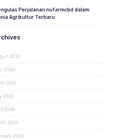
ngulas Perjalanan nufarmcbd dalam
nia Agrikultur Terbaru
rchives
gust 2026
ly 2026
ne 2026
y 2026
ril 2026
rch 2026
bruary 2026