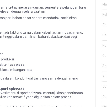
Ma
 lama tetap merasa nyaman, sementara pelanggan baru
levan dengan selera saat ini.
Fe
ukan perubahan besar secara mendadak, melainkan
Ja
enjadi faktor utama dalam keberhasilan inovasi menu.
De
inggi dalam pemilihan bahan baku, baik dari segi
No
ten
Oc
 produksi
akter rasa pizza
Se
k keseimbangan rasa
Au
rada dalam koridor kualitas yang sama dengan menu
Ju
Spartapizzaak
vasi menu di spartapizzaak menunjukkan penerimaan
Ju
ekatan konservatif yang digunakan dalam proses