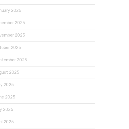
nuary 2026
cember 2025
vember 2025
tober 2025
ptember 2025
gust 2025
ly 2025
ne 2025
y 2025
ril 2025