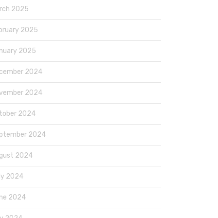
rch 2025
bruary 2025
nuary 2025
cember 2024
vember 2024
tober 2024
ptember 2024
gust 2024
ly 2024
ne 2024