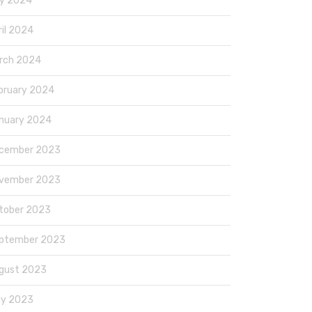
y 2024
ril 2024
rch 2024
bruary 2024
nuary 2024
cember 2023
vember 2023
tober 2023
ptember 2023
gust 2023
ly 2023