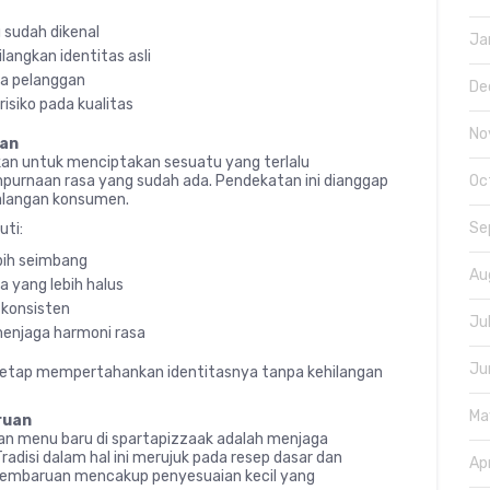
 sudah dikenal
Ja
angkan identitas asli
da pelanggan
De
isiko pada kualitas
No
gan
kan untuk menciptakan sesuatu yang terlalu
purnaan rasa yang sudah ada. Pendekatan ini dianggap
Oc
 kalangan konsumen.
Se
uti:
bih seimbang
Au
 yang lebih halus
 konsisten
Ju
enjaga harmoni rasa
Ju
tetap mempertahankan identitasnya tanpa kehilangan
Ma
ruan
an menu baru di spartapizzaak adalah menjaga
adisi dalam hal ini merujuk pada resep dasar dan
Ap
 pembaruan mencakup penyesuaian kecil yang