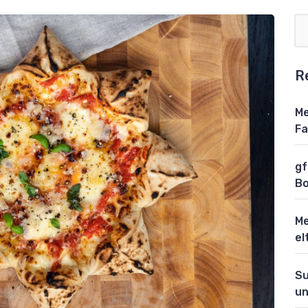
R
Me
Fa
gf
Bo
Me
el
Su
un