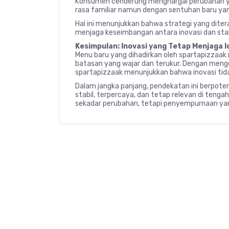
Konsumen cenderung menghargai perubahan ya
rasa familiar namun dengan sentuhan baru yang
Hal ini menunjukkan bahwa strategi yang dite
menjaga keseimbangan antara inovasi dan stab
Kesimpulan: Inovasi yang Tetap Menjaga 
Menu baru yang dihadirkan oleh spartapizzaak
batasan yang wajar dan terukur. Dengan menge
spartapizzaak menunjukkan bahwa inovasi tida
Dalam jangka panjang, pendekatan ini berpote
stabil, terpercaya, dan tetap relevan di tengah
sekadar perubahan, tetapi penyempurnaan yan