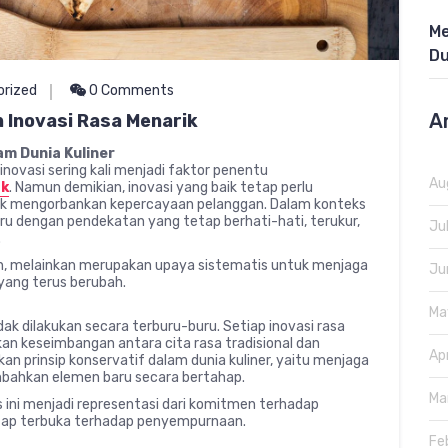
Me
Du
orized
0 Comments
A
 Inovasi Rasa Menarik
am Dunia Kuliner
inovasi sering kali menjadi faktor penentu
Au
ak
. Namun demikian, inovasi yang baik tetap perlu
idak mengorbankan kepercayaan pelanggan. Dalam konteks
 dengan pendekatan yang tetap berhati-hati, terukur,
Ju
.
n, melainkan merupakan upaya sistematis untuk menjaga
Ju
yang terus berubah.
Ma
k dilakukan secara terburu-buru. Setiap inovasi rasa
n keseimbangan antara cita rasa tradisional dan
Ap
n prinsip konservatif dalam dunia kuliner, yaitu menjaga
mbahkan elemen baru secara bertahap.
Ma
 ini menjadi representasi dari komitmen terhadap
etap terbuka terhadap penyempurnaan.
Fe