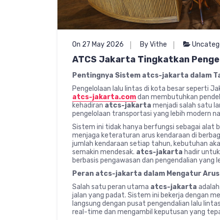
On 27 May 2026
By Vithe
Uncateg
ATCS Jakarta Tingkatkan Pengel
Pentingnya Sistem atcs-jakarta dalam Ta
Pengelolaan lalu lintas di kota besar seperti
atcs-jakarta.com
dan membutuhkan pendekata
kehadiran
atcs-jakarta
menjadi salah satu l
pengelolaan transportasi yang lebih modern na
Sistem ini tidak hanya berfungsi sebagai alat b
menjaga keteraturan arus kendaraan di berbag
jumlah kendaraan setiap tahun, kebutuhan aka
semakin mendesak.
atcs-jakarta
hadir untu
berbasis pengawasan dan pengendalian yang le
Peran atcs-jakarta dalam Mengatur Aru
Salah satu peran utama
atcs-jakarta
adalah
jalan yang padat. Sistem ini bekerja dengan
langsung dengan pusat pengendalian lalu lintas
real-time dan mengambil keputusan yang tepat 