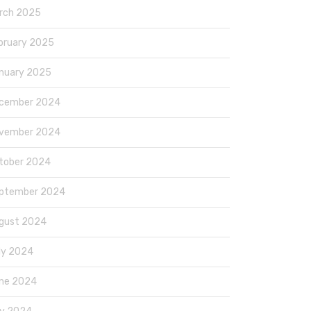
rch 2025
bruary 2025
nuary 2025
cember 2024
vember 2024
tober 2024
ptember 2024
gust 2024
ly 2024
ne 2024