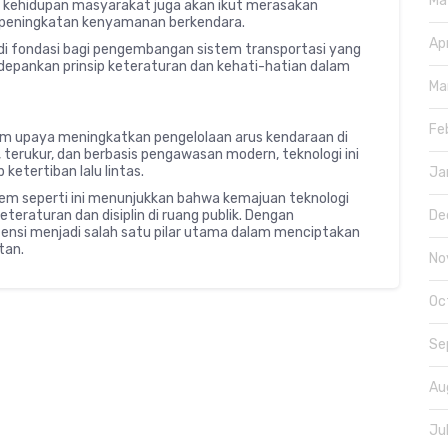
Ma
k kehidupan masyarakat juga akan ikut merasakan
a peningkatan kenyamanan berkendara.
Ap
di fondasi bagi pengembangan sistem transportasi yang
depankan prinsip keteraturan dan kehati-hatian dalam
Ma
Fe
m upaya meningkatkan pengelolaan arus kendaraan di
 terukur, dan berbasis pengawasan modern, teknologi ini
etertiban lalu lintas.
Ja
tem seperti ini menunjukkan bahwa kemajuan teknologi
teraturan dan disiplin di ruang publik. Dengan
De
ensi menjadi salah satu pilar utama dalam menciptakan
tan.
No
Oc
Se
Au
Ju