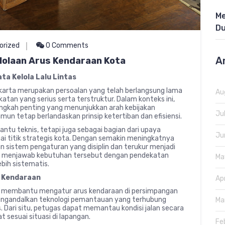
Me
Du
orized
0 Comments
A
olaan Arus Kendaraan Kota
ta Kelola Lalu Lintas
 Jakarta merupakan persoalan yang telah berlangsung lama
Au
n yang serius serta terstruktur. Dalam konteks ini,
angkah penting yang menunjukkan arah kebijakan
Ju
mun tetap berlandaskan prinsip ketertiban dan efisiensi.
antu teknis, tetapi juga sebagai bagian dari upaya
Ju
ai titik strategis kota. Dengan semakin meningkatnya
n sistem pengaturan yang disiplin dan terukur menjadi
k menjawab kebutuhan tersebut dengan pendekatan
Ma
bih sistematis.
s Kendaraan
Ap
 membantu mengatur arus kendaraan di persimpangan
 mengandalkan teknologi pemantauan yang terhubung
Ma
. Dari situ, petugas dapat memantau kondisi jalan secara
sesuai situasi di lapangan.
Fe