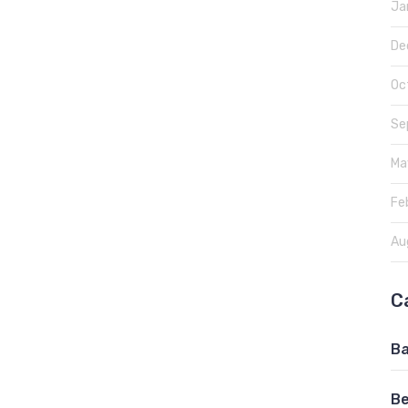
Ja
De
Oc
Se
Ma
Fe
Au
C
Ba
Be