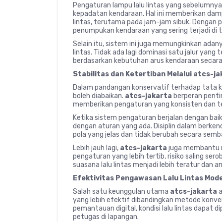
Pengaturan lampu lalu lintas yang sebelumnya 
kepadatan kendaraan. Hal ini memberikan damp
lintas, terutama pada jam-jam sibuk. Dengan p
penumpukan kendaraan yang sering terjadi di ti
Selain itu, sistem ini juga memungkinkan adan
lintas. Tidak ada lagi dominasi satu jalur yan
berdasarkan kebutuhan arus kendaraan secara
Stabilitas dan Ketertiban Melalui atcs-j
Dalam pandangan konservatif terhadap tata k
boleh diabaikan.
atcs-jakarta
berperan penti
memberikan pengaturan yang konsisten dan ter
Ketika sistem pengaturan berjalan dengan bai
dengan aturan yang ada. Disiplin dalam berke
pola yang jelas dan tidak berubah secara sem
Lebih jauh lagi,
atcs-jakarta
juga membantu me
pengaturan yang lebih tertib, risiko saling se
suasana lalu lintas menjadi lebih teratur dan a
Efektivitas Pengawasan Lalu Lintas Mod
Salah satu keunggulan utama
atcs-jakarta
a
yang lebih efektif dibandingkan metode konv
pemantauan digital, kondisi lalu lintas dapat 
petugas di lapangan.