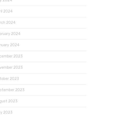
y 2024
ril 2024
rch 2024
bruary 2024
nuary 2024
cember 2023
vember 2023
tober 2023
ptember 2023
gust 2023
ly 2023