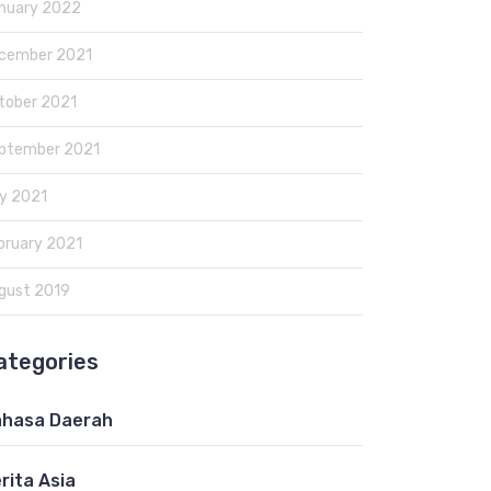
nuary 2022
cember 2021
tober 2021
ptember 2021
y 2021
bruary 2021
gust 2019
ategories
hasa Daerah
rita Asia