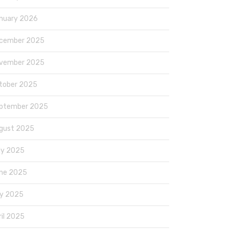
nuary 2026
cember 2025
vember 2025
tober 2025
ptember 2025
gust 2025
ly 2025
ne 2025
y 2025
ril 2025