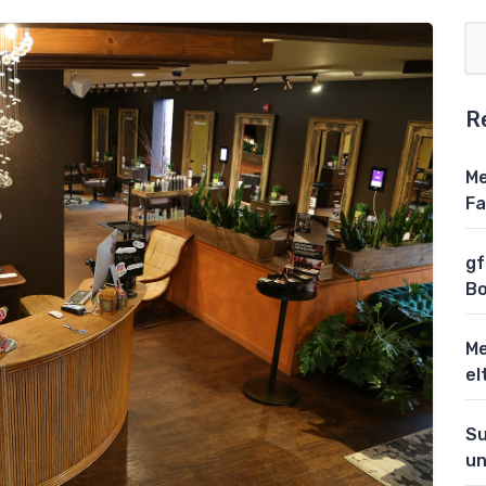
R
Me
Fa
gf
Bo
Me
el
Su
un