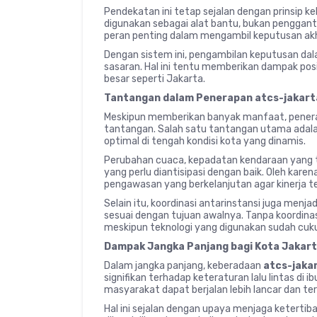
Pendekatan ini tetap sejalan dengan prinsip k
digunakan sebagai alat bantu, bukan penggant
peran penting dalam mengambil keputusan akhi
Dengan sistem ini, pengambilan keputusan dala
sasaran. Hal ini tentu memberikan dampak pos
besar seperti Jakarta.
Tantangan dalam Penerapan atcs-jakart
Meskipun memberikan banyak manfaat, pene
tantangan. Salah satu tantangan utama adalah
optimal di tengah kondisi kota yang dinamis.
Perubahan cuaca, kepadatan kendaraan yang ti
yang perlu diantisipasi dengan baik. Oleh karen
pengawasan yang berkelanjutan agar kinerja te
Selain itu, koordinasi antarinstansi juga menj
sesuai dengan tujuan awalnya. Tanpa koordinas
meskipun teknologi yang digunakan sudah cuk
Dampak Jangka Panjang bagi Kota Jakar
Dalam jangka panjang, keberadaan
atcs-jaka
signifikan terhadap keteraturan lalu lintas di 
masyarakat dapat berjalan lebih lancar dan ter
Hal ini sejalan dengan upaya menjaga ketertiba