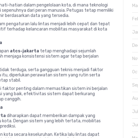
ehati-hatian dalam pengelolaan kota, di mana teknologi
Ma
i sepenuhnya dari peran manusia. Petugas tetap memiliki
r berdasarkan data yang tersedia.
Fe
m pengaturan lalu lintas menjadi lebih cepat dan tepat
itif terhadap kelancaran mobilitas masyarakat di kota
Ja
a
De
rapan
atcs-jakarta
tetap menghadapi sejumlah
 menjaga konsistensi sistem agar tetap berjalan
No
dak terduga, serta gangguan teknis menjadi faktor
Oc
a itu, diperlukan perawatan sistem yang rutin serta
tap stabil.
Se
adi faktor penting dalam memastikan sistem ini berjalan
i yang baik, efektivitas sistem dapat berkurang
Au
up canggih.
ta
Ju
rta
diharapkan dapat memberikan dampak yang
ibu kota. Dengan sistem yang lebih tertata, mobilitas
Ju
prediksi.
n kota secara keseluruhan. Ketika lalu lintas dapat