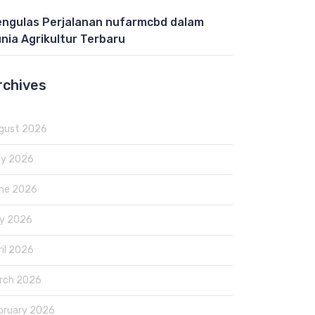
ngulas Perjalanan nufarmcbd dalam
nia Agrikultur Terbaru
rchives
gust 2026
ly 2026
ne 2026
y 2026
ril 2026
rch 2026
bruary 2026