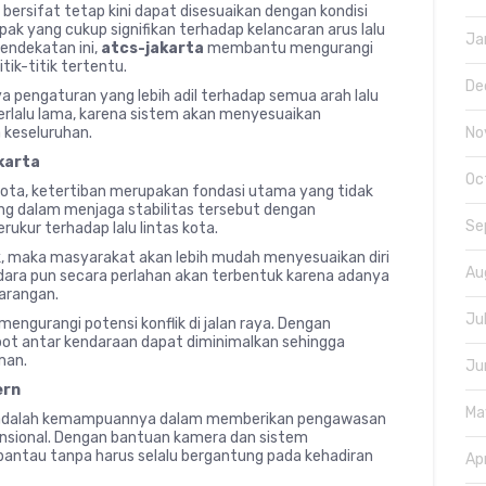
bersifat tetap kini dapat disesuaikan dengan kondisi
ak yang cukup signifikan terhadap kelancaran arus lalu
Ja
endekatan ini,
atcs-jakarta
membantu mengurangi
tik-titik tertentu.
De
ya pengaturan yang lebih adil terhadap semua arah lalu
g terlalu lama, karena sistem akan menyesuaikan
 keseluruhan.
No
akarta
Oc
ota, ketertiban merupakan fondasi utama yang tidak
ng dalam menjaga stabilitas tersebut dengan
Se
ukur terhadap lalu lintas kota.
k, maka masyarakat akan lebih mudah menyesuaikan diri
Au
ndara pun secara perlahan akan terbentuk karena adanya
barangan.
Ju
ngurangi potensi konflik di jalan raya. Dengan
robot antar kendaraan dapat diminimalkan sehingga
man.
Ju
ern
Ma
dalah kemampuannya dalam memberikan pengawasan
ensional. Dengan bantuan kamera dan sistem
dipantau tanpa harus selalu bergantung pada kehadiran
Ap