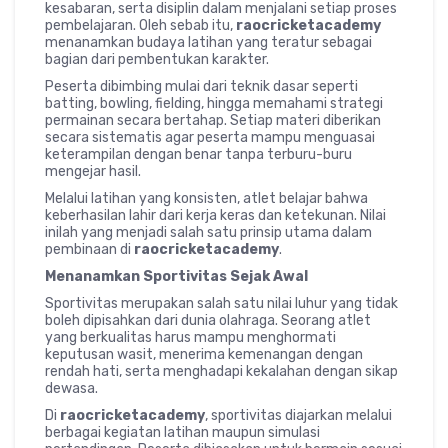
kesabaran, serta disiplin dalam menjalani setiap proses
pembelajaran. Oleh sebab itu,
raocricketacademy
menanamkan budaya latihan yang teratur sebagai
bagian dari pembentukan karakter.
Peserta dibimbing mulai dari teknik dasar seperti
batting, bowling, fielding, hingga memahami strategi
permainan secara bertahap. Setiap materi diberikan
secara sistematis agar peserta mampu menguasai
keterampilan dengan benar tanpa terburu-buru
mengejar hasil.
Melalui latihan yang konsisten, atlet belajar bahwa
keberhasilan lahir dari kerja keras dan ketekunan. Nilai
inilah yang menjadi salah satu prinsip utama dalam
pembinaan di
raocricketacademy
.
Menanamkan Sportivitas Sejak Awal
Sportivitas merupakan salah satu nilai luhur yang tidak
boleh dipisahkan dari dunia olahraga. Seorang atlet
yang berkualitas harus mampu menghormati
keputusan wasit, menerima kemenangan dengan
rendah hati, serta menghadapi kekalahan dengan sikap
dewasa.
Di
raocricketacademy
, sportivitas diajarkan melalui
berbagai kegiatan latihan maupun simulasi