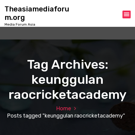
S
Theasiamediaforu
k
m.org
i
p
Media Forum Asia
t
o
c
o
n
Tag Archives:
t
e
keunggulan
n
t
raocricketacademy
Home
Posts tagged "keunggulan raocricketacademy"