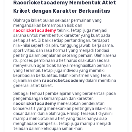
Raocricketacademy Membentuk Atlet
Kriket dengan Karakter Berkualitas
Olahraga kriket bukan sekadar permainan yang
mengandalkan kemampuan fisik dan
raocricketacademy
teknik, tetapi juga menjadi
sarana untuk membentuk karakter yang kuat pada
setiap atlet. Di balik setiap pertandingan, terdapat
nilai-nilai seperti disiplin, tanggung jawab, kerja sama,
sportivitas, dan rasa hormat yang menjadi fondasi
penting dalam perjalanan seorang pemain. Oleh karena
itu, proses pembinaan atlet harus dilakukan secara
menyeluruh agar tidak hanya menghasilkan pemain
yang terampil, tetapi juga individu yang memiliki
kepribadian berkualitas. Inilah komitmen yang terus
dijalankan oleh
raocricketacademy
dalam membina
generasi atlet kriket.
Sebagai tempat pembelajaran yang berorientasi pada
pengembangan kemampuan dan karakter,
raocricketacademy
menerapkan pendekatan
konservatif yang menekankan pentingnya nilai-nilai
dasar dalam dunia olahraga. Prinsip tersebut diyakini
mampu menciptakan atlet yang tidak hanya siap
menghadapi kompetisi, tetapi juga mampu menjadi
teladan dalam kehidupan sehari-hari.