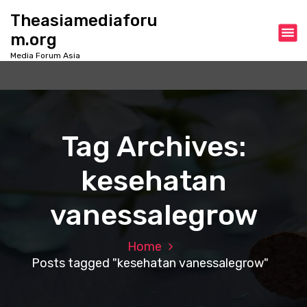
S
Theasiamediaforu
k
m.org
i
p
Media Forum Asia
t
o
c
o
n
Tag Archives:
t
e
kesehatan
n
t
vanessalegrow
Home
Posts tagged "kesehatan vanessalegrow"