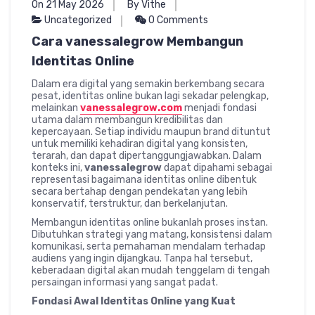
On 21 May 2026
By Vithe
Uncategorized
0 Comments
Cara vanessalegrow Membangun
Identitas Online
Dalam era digital yang semakin berkembang secara
pesat, identitas online bukan lagi sekadar pelengkap,
melainkan
vanessalegrow.com
menjadi fondasi
utama dalam membangun kredibilitas dan
kepercayaan. Setiap individu maupun brand dituntut
untuk memiliki kehadiran digital yang konsisten,
terarah, dan dapat dipertanggungjawabkan. Dalam
konteks ini,
vanessalegrow
dapat dipahami sebagai
representasi bagaimana identitas online dibentuk
secara bertahap dengan pendekatan yang lebih
konservatif, terstruktur, dan berkelanjutan.
Membangun identitas online bukanlah proses instan.
Dibutuhkan strategi yang matang, konsistensi dalam
komunikasi, serta pemahaman mendalam terhadap
audiens yang ingin dijangkau. Tanpa hal tersebut,
keberadaan digital akan mudah tenggelam di tengah
persaingan informasi yang sangat padat.
Fondasi Awal Identitas Online yang Kuat