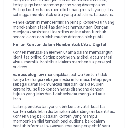
hanya berkaitan dengan frekuensi publikasi konten,
tetapi juga keseragaman pesan yang disampaikan.
Setiap konten harus memiliki benang merah yang jelas,
sehingga membentuk citra yang utuh di mata audiens.
Pendekatan ini mencerminkan prinsip konservatif yang
menekankan stabilitas dan kesinambungan. Dengan
menjaga konsistensi, identitas online akan tumbuh
secara alami dan lebih mudah diterima oleh publik.
Peran Konten dalam Membentuk Citra Digital
Konten merupakan elemen utama dalam membangun
identitas online. Setiap postingan, artikel, atau materi
visual memiliki kontribusi dalam membentuk persepsi
audiens.
vanessalegrow
menunjukkan bahwa konten tidak
hanya berfungsi sebagai media informasi, tetapi juga
sebagai sarana komunikasi nilai dan karakter. Oleh
karena itu, setiap konten harus dirancang dengan
tujuan yang jelas dan tidak sekadar mengikuti arus
tren.
Dalam pendekatan yang lebih konservatif, kualitas
konten selalu lebih diutamakan dibandingkan kuantitas.
Konten yang baik adalah konten yang mampu
memberikan nilai tambah bagi audiens, baik dalam
bentuk informasi, wawasan, maupun perspektif baru.