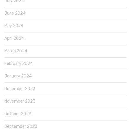
July 2024
June 2024
May 2024
April 2024
March 2024
February 2024
January 2024
December 2023
November 2023
October 2023
September 2023