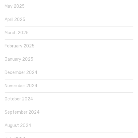
May 2025
April 2025
March 2025
February 2025
January 2025
December 2024
November 2024
October 2024
September 2024
August 2024