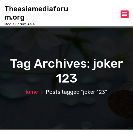
S
Theasiamediaforu
k
m.org
i
p
Media Forum Asia
t
o
c
o
n
Tag Archives: joker
t
e
123
n
t
Home
Posts tagged "joker 123"