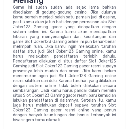
Menang
Game ini sudah sudah ada sejak lama bahkan
disediakan di gedung-gedung casino. Jika dulunya
kamu pernah menjadi salah satu pemain judi di casino,
pasti kamu akan jatuh hati dengan permainan aku Slot
Joker123 Gaming gacor yang didapatkan dengan
sistem online ini. Karena kamu akan mendapatkan
hiburan yang menyenangkan dan keuntungan dari
game Slot Joker123 Gaming online ini pun benar-benar
melimpah ruah. Jika kamu ingin melakukan taruhan
daftar situs judi Slot Joker123 Gaming online, kamu
harus melakukan pendaftaran terlebih dahulu.
Pendaftaran dilakukan di situs daftar Slot Joker123
Gaming judi Slot Joker123 Gaming gacor resmi supaya
prosesnya lebih mudah dan aman. Jika kamu belum
menemukan agen judi Slot Joker123 Gaming online
resmi, silahkan cari dulu. Karena taruhan yang dilakukan
dengan sistem online tidak boleh dilakukan secara
sembarangan. Jadi kamu harus pandai dalam memilih
situs Slot Joker123 Gaming gacor resmi baru kemudian
lakukan pendaftaran di dalamnya. Setelah itu, kamu
juga harus melakukan deposit supaya taruhan Slot
Joker123 Gaming gacor resmi online yang penuh
dengan banyak keuntungan dan bonus terbanyak ini
bisa segera kamu nikmati.