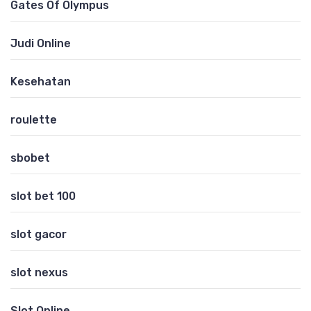
Gates Of Olympus
Judi Online
Kesehatan
roulette
sbobet
slot bet 100
slot gacor
slot nexus
Slot Online