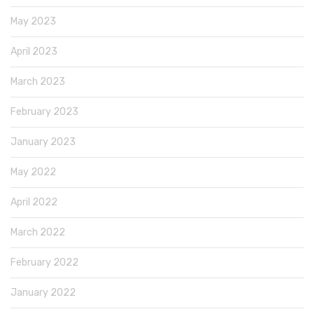
May 2023
April 2023
March 2023
February 2023
January 2023
May 2022
April 2022
March 2022
February 2022
January 2022