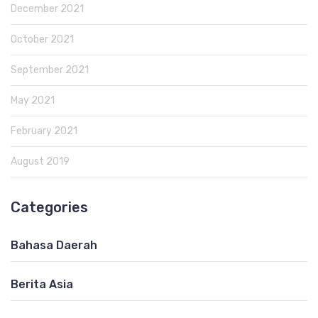
December 2021
October 2021
September 2021
May 2021
February 2021
August 2019
Categories
Bahasa Daerah
Berita Asia