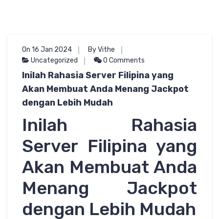
On 16 Jan 2024
By Vithe
Uncategorized
0 Comments
Inilah Rahasia Server Filipina yang
Akan Membuat Anda Menang Jackpot
dengan Lebih Mudah
Inilah Rahasia
Server Filipina yang
Akan Membuat Anda
Menang Jackpot
dengan Lebih Mudah