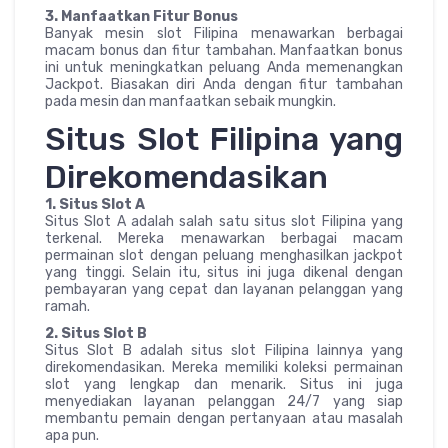
3. Manfaatkan Fitur Bonus
Banyak mesin slot Filipina menawarkan berbagai
macam bonus dan fitur tambahan. Manfaatkan bonus
ini untuk meningkatkan peluang Anda memenangkan
Jackpot. Biasakan diri Anda dengan fitur tambahan
pada mesin dan manfaatkan sebaik mungkin.
Situs Slot Filipina yang
Direkomendasikan
1. Situs Slot A
Situs Slot A adalah salah satu situs slot Filipina yang
terkenal. Mereka menawarkan berbagai macam
permainan slot dengan peluang menghasilkan jackpot
yang tinggi. Selain itu, situs ini juga dikenal dengan
pembayaran yang cepat dan layanan pelanggan yang
ramah.
2. Situs Slot B
Situs Slot B adalah situs slot Filipina lainnya yang
direkomendasikan. Mereka memiliki koleksi permainan
slot yang lengkap dan menarik. Situs ini juga
menyediakan layanan pelanggan 24/7 yang siap
membantu pemain dengan pertanyaan atau masalah
apa pun.