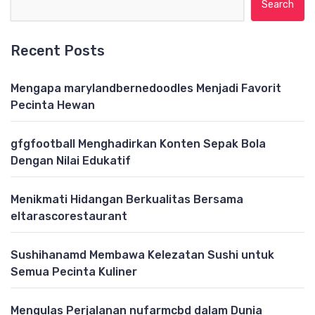
Search for:
Recent Posts
Mengapa marylandbernedoodles Menjadi Favorit
Pecinta Hewan
gfgfootball Menghadirkan Konten Sepak Bola
Dengan Nilai Edukatif
Menikmati Hidangan Berkualitas Bersama
eltarascorestaurant
Sushihanamd Membawa Kelezatan Sushi untuk
Semua Pecinta Kuliner
Mengulas Perjalanan nufarmcbd dalam Dunia