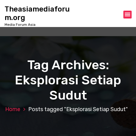
S
Theasiamediaforu
k
m.org
i
p
Media Forum Asia
t
o
c
o
n
Tag Archives:
t
e
Eksplorasi Setiap
n
t
Sudut
Home
Posts tagged "Eksplorasi Setiap Sudut"