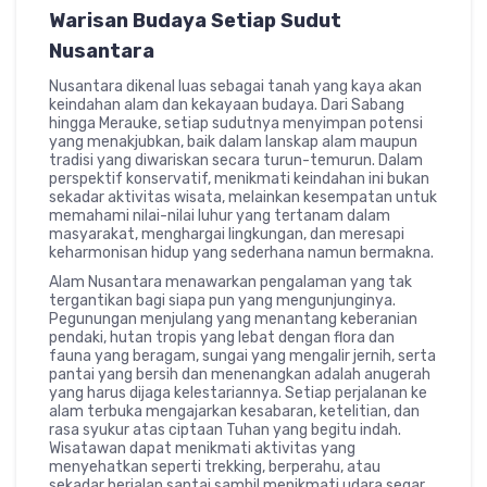
Warisan Budaya Setiap Sudut
Nusantara
Nusantara dikenal luas sebagai tanah yang kaya akan
keindahan alam dan kekayaan budaya. Dari Sabang
hingga Merauke, setiap sudutnya menyimpan potensi
yang menakjubkan, baik dalam lanskap alam maupun
tradisi yang diwariskan secara turun-temurun. Dalam
perspektif konservatif, menikmati keindahan ini bukan
sekadar aktivitas wisata, melainkan kesempatan untuk
memahami nilai-nilai luhur yang tertanam dalam
masyarakat, menghargai lingkungan, dan meresapi
keharmonisan hidup yang sederhana namun bermakna.
Alam Nusantara menawarkan pengalaman yang tak
tergantikan bagi siapa pun yang mengunjunginya.
Pegunungan menjulang yang menantang keberanian
pendaki, hutan tropis yang lebat dengan flora dan
fauna yang beragam, sungai yang mengalir jernih, serta
pantai yang bersih dan menenangkan adalah anugerah
yang harus dijaga kelestariannya. Setiap perjalanan ke
alam terbuka mengajarkan kesabaran, ketelitian, dan
rasa syukur atas ciptaan Tuhan yang begitu indah.
Wisatawan dapat menikmati aktivitas yang
menyehatkan seperti trekking, berperahu, atau
sekadar berjalan santai sambil menikmati udara segar,