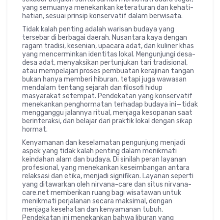
yang semuanya menekankan keteraturan dan kehati-
hatian, sesuai prinsip konservatif dalam berwisata.
Tidak kalah penting adalah warisan budaya yang
tersebar di berbagai daerah. Nusantara kaya dengan
ragam tradisi, kesenian, upacara adat, dan kuliner khas
yang mencerminkan identitas lokal. Mengunjungi desa-
desa adat, menyaksikan pertunjukan tari tradisional,
atau mempelajari proses pembuatan kerajinan tangan
bukan hanya memberi hiburan, tetapi juga wawasan
mendalam tentang sejarah dan filosofi hidup
masyarakat setempat. Pendekatan yang konservatif
menekankan penghormatan terhadap budaya ini—tidak
mengganggu jalannya ritual, menjaga kesopanan saat
berinteraksi, dan belajar dari praktik lokal dengan sikap
hormat.
Kenyamanan dan keselamatan pengunjung menjadi
aspek yang tidak kalah penting dalam menikmati
keindahan alam dan budaya. Di sinilah peran layanan
profesional, yang menekankan keseimbangan antara
relaksasi dan etika, menjadi signifikan. Layanan seperti
yang ditawarkan oleh nirvana-care dan situs nirvana-
care.net memberikan ruang bagi wisatawan untuk
menikmati perjalanan secara maksimal, dengan
menjaga kesehatan dan kenyamanan tubuh.
Pendekatan ini menekankan bahwa liburan yang