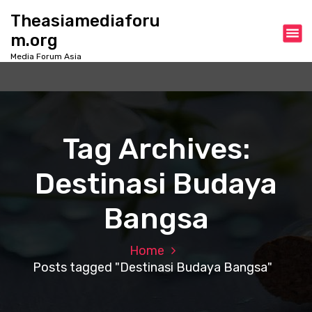
S
Theasiamediaforu
k
m.org
i
p
Media Forum Asia
t
o
c
o
n
Tag Archives:
t
e
Destinasi Budaya
n
t
Bangsa
Home
Posts tagged "Destinasi Budaya Bangsa"