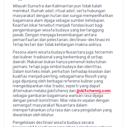
Wilayah Sumatra dan Kalimantan pun tidak kalah
memikat. Rumah adat, ritual adat, serta hubungan
masyarakat dengan hutan dan sungai memperlihatkan
bagaimana alam dijaga sebagai sumber kehidupan.
Kearifan lokal tersebut menjadi fondasi kuat bagi
pengembangan wisata budaya yang bertanggung
jawab. Dengan menjaga keseimbangan antara
pemanfaatan dan pelestarian, destinasi-destinasi ini
tetap lestari dan tidak kehilangan makna aslinya.
Pesona alami wisata budaya Nusantara juga tercermin
dari kuliner tradisional yang berkembang di setiap
daerah. Makanan bukan hanya pemenuh kebutuhan
jasmani, tetapi juga simbol budaya dan identitas.
Dalam konteks inilah, perhatian terhadap keaslian dan
kualitas menjadi penting, sebagaimana filosofi yang
juga dijunjung oleh berbagai referensi kuliner yang
mengedepankan nilai tradisi, seperti yang dapat
ditemukan melalui jjskitchennj dan
jjskitchennj.com
sebagai gambaran bagaimana warisan rasa dijaga
dengan penuh komitmen. Nilai-nilai ini sejalan dengan
semangat masyarakat Nusantara dalam
mempertahankan cita rasa dan cara pengolahan yang
diwariskan oleh leluhur.
Pengelolaan destinasi wisata budaya secara