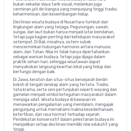
bukan sekadar daya tarik visual, melainkan juga
cerminan jati diri bangsa yang menjunjung tinggi tradisi,
keharmonisan, dan keseimbangan hidup.
Destinasi wisata budaya di Nusantara tumbuh dari
lingkungan alam yang terjaga. Pegunungan, sawah,
sungai, dan laut bukan hanya menjadi latar keindahan,
tetapi juga bagian penting dari kehidupan masyarakat
setempat. Di Bali, misalnya, sistem subak
mencerminkan hubungan harmonis antara manusia,
alam, dan Tuhan. Nilai ini tidak hanya dipertahankan
sebagai warisan budaya, tetapi juga dijaga dalam
praktik sehari-hari, sehingga wisatawan dapat
menyaksikan langsung kearifan lokal yang hidup dan
berfungsi dengan baik.
Di Jawa, keraton dan situs-situs bersejarah berdiri
kokoh di tengah lanskap alam yang tertata. Tradisi,
tata krama, serta seni pertunjukan seperti wayang dan
gamelan menjadi simbol keteguhan masyarakat dalam
menjaga adat. Wisata budaya di kawasan ini
menawarkan pengalaman yang mendalam, mengajak
pengunjung untuk memahami makna kesederhanaan,
ketertiban, dan rasa hormat terhadap sejarah.
Pendekatan konservatif dalam pelestarian budaya ini
menjadikan setiap destinasi memiliki nilai edukatif yang
tinggi.